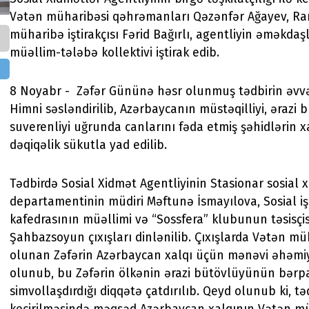
Vətən müharibəsi qəhrəmanları Qəzənfər Ağayev, R
müharibə iştirakçısı Fərid Bağırlı, agentliyin əməkdaşl
müəllim-tələbə kollektivi iştirak edib.
8 Noyabr - Zəfər Gününə həsr olunmuş tədbirin əvv
Himni səsləndirilib, Azərbaycanın müstəqilliyi, ərazi 
suverenliyi uğrunda canlarını fəda etmiş şəhidlərin xa
dəqiqəlik sükutla yad edilib.
Tədbirdə Sosial Xidmət Agentliyinin Stasionar sosial x
departamentinin müdiri Məftunə İsmayılova, Sosial işi
kafedrasının müəllimi və “Sossfera” klubunun təsisçi
Şahbazsoyun çıxışları dinlənilib. Çıxışlarda Vətən m
olunan Zəfərin Azərbaycan xalqı üçün mənəvi əhəmi
olunub, bu Zəfərin ölkənin ərazi bütövlüyünün bərpa
simvollaşdırdığı diqqətə çatdırılıb. Qeyd olunub ki, tə