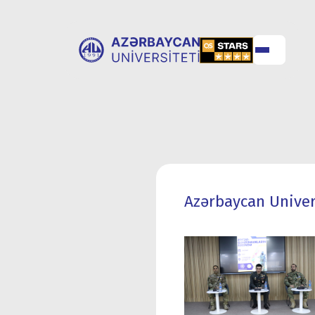
UNİVERSİTET
UNİVERSİTETƏ
HAQQINDA
QƏBUL
Azərbaycan Univer