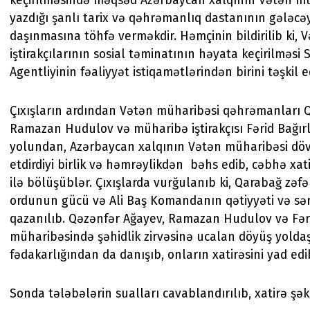
keçirilməsində məqsəd Azərbaycan xalqının Vətən m
yazdığı şanlı tarix və qəhrəmanlıq dastanının gələcə
daşınmasına töhfə verməkdir. Həmçinin bildirilib ki, 
iştirakçılarının sosial təminatının həyata keçirilməsi 
Agentliyinin fəaliyyət istiqamətlərindən birini təşkil e
Çıxışların ardından Vətən müharibəsi qəhrəmanları 
Ramazan Hudulov və müharibə iştirakçısı Fərid Bağırl
yolundan, Azərbaycan xalqının Vətən müharibəsi dö
etdirdiyi birlik və həmrəylikdən bəhs edib, cəbhə xati
ilə bölüşüblər. Çıxışlarda vurğulanıb ki, Qarabağ zəfə
ordunun gücü və Ali Baş Komandanın qətiyyəti və sərk
qazanılıb. Qəzənfər Ağayev, Ramazan Hudulov və Fəri
müharibəsində şəhidlik zirvəsinə ucalan döyüş yoldaşl
fədakarlığından da danışıb, onların xatirəsini yad edi
Sonda tələbələrin sualları cavablandırılıb, xatirə şəkl