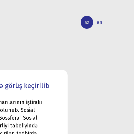
az
en
BEYNƏLXALQ
ELMİ
ƏLAQƏLƏR
TƏDQİQAT
 görüş keçirilib
nlarının iştirakı
 olunub. Sosial
Sossfera” Sosial
liyi tabeliyində
eçirilən tədbirdə