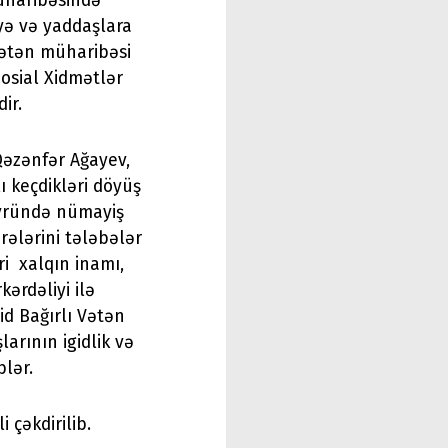
üharibəsində
yə və yaddaşlara
Vətən müharibəsi
Sosial Xidmətlər
dir.
Qəzənfər Ağayev,
ı keçdikləri döyüş
vründə nümayiş
rələrini tələbələr
ri xalqın inamı,
ərdəliyi ilə
d Bağırlı Vətən
arının igidlik və
blər.
i çəkdirilib.