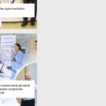
tlər üçün məsləhət
 Universiteti ali təhsil
rinin sərgisində
əcək