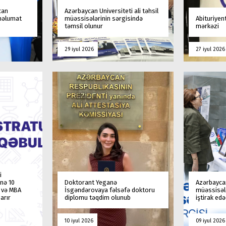
can
Azərbaycan Universiteti ali təhsil
 məlumat
müəssisələrinin sərgisində
Abituriyen
təmsil olunur
mərkəzi
29 iyul 2026
27 iyul 2026
i
nə 10
Doktorant Yeganə
Azərbaycan
a və MBA
İsgəndərovaya fəlsəfə doktoru
müəssisələ
arır
diplomu təqdim olunub
iştirak ed
10 iyul 2026
09 iyul 2026