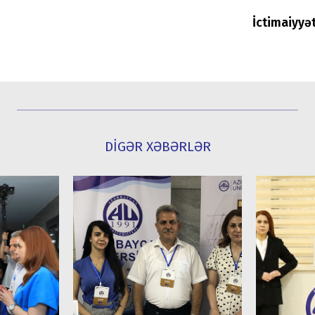
İctimaiyyə
DİGƏR XƏBƏRLƏR