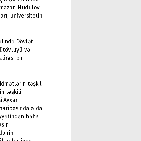
amazan Hudulov,
arı, universitetin
əlində Dövlət
bütövlüyü və
tirəsi bir
idmətlərin təşkili
n təşkili
si Ayxan
üharibəsində əldə
yyətindən bəhs
sını
dbirin