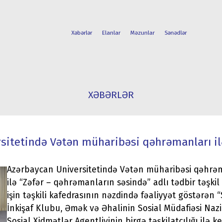
Xəbərlər
Elanlar
Məzunlar
Sənədlər
FAKÜLTƏLƏR
TƏLƏBƏ
XƏBƏRLƏR
İXTİSASLAR
HƏYATI
sitetində Vətən müharibəsi qəhrəmanları ilə
Azərbaycan Universitetində Vətən müharibəsi qəhrəma
ilə “Zəfər – qəhrəmanların səsində” adlı tədbir təşkil
işin təşkili kafedrasının nəzdində fəaliyyət göstərən “
İnkişaf Klubu, Əmək və Əhalinin Sosial Müdafiəsi Nazir
Sosial Xidmətlər Agentliyinin birgə təşkilatçılığı ilə k