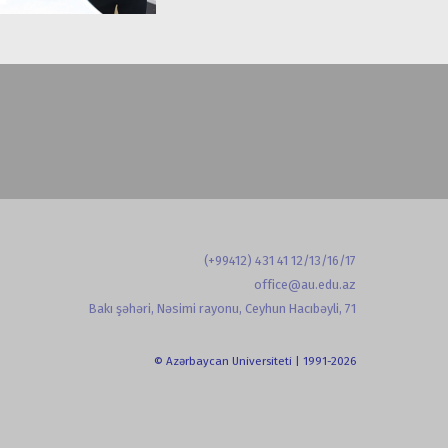
(+99412) 431 41 12/13/16/17
office@au.edu.az
Bakı şəhəri, Nəsimi rayonu, Ceyhun Hacıbəyli, 71
© Azərbaycan Universiteti | 1991-2026