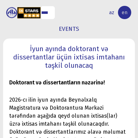
NAL
RESEARCH
az
en
S
ACTIVITY
EVENTS
İyun ayında doktorant və
dissertantlar üçün ixtisas imtahanı
təşkil olunacaq
Doktorant və dissertantların nəzərinə!
2026-cı ilin iyun ayında Beynəlxalq
Magistratura və Doktorantura Mərkəzi
tərəfindən aşağıda qeyd olunan ixtisas(lar)
üzrə ixtisas imtahanı təşkil olunacaqdır.
Doktorant və dissertantlarımız əlavə məlumat