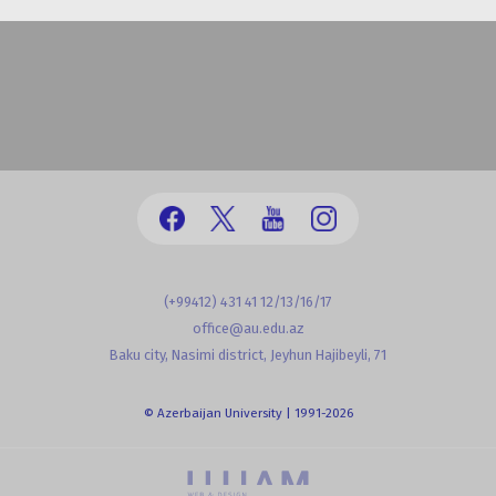
(+99412) 431 41 12/13/16/17
office@au.edu.az
Baku city, Nasimi district, Jeyhun Hajibeyli, 71
© Azerbaijan University | 1991-2026
powered by