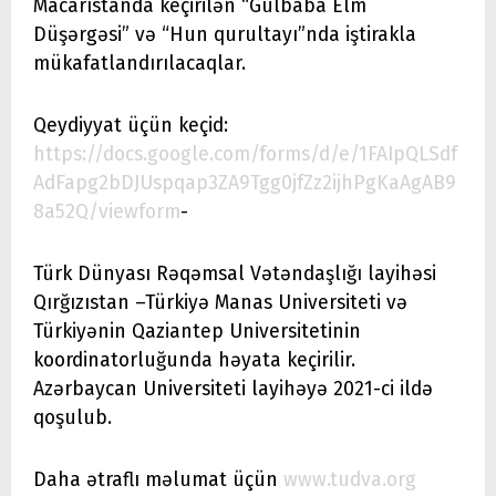
Macarıstanda keçirilən “Gülbaba Elm
Düşərgəsi” və “Hun qurultayı”nda iştirakla
mükafatlandırılacaqlar.
Qeydiyyat üçün keçid:
https://docs.google.com/forms/d/e/1FAIpQLSdf
AdFapg2bDJUspqap3ZA9Tgg0jfZz2ijhPgKaAgAB9
8a52Q/viewform
-
Türk Dünyası Rəqəmsal Vətəndaşlığı layihəsi
Qırğızıstan –Türkiyə Manas Universiteti və
Türkiyənin Qaziantep Universitetinin
koordinatorluğunda həyata keçirilir.
Azərbaycan Universiteti layihəyə 2021-ci ildə
qoşulub.
Daha ətraflı məlumat üçün
www.tudva.org