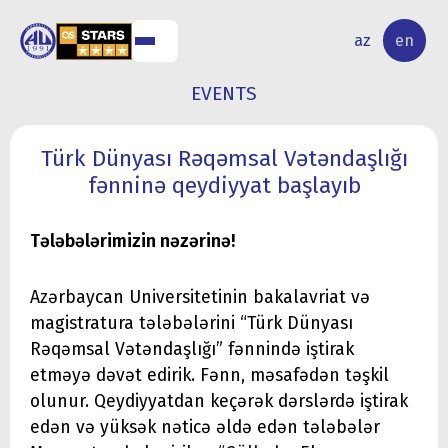
NAL
RESEARCH
az
en
S
ACTIVITY
EVENTS
Türk Dünyası Rəqəmsal Vətəndaşlığı
fənninə qeydiyyat başlayıb
Tələbələrimizin nəzərinə!
Azərbaycan Universitetinin bakalavriat və
magistratura tələbələrini “Türk Dünyası
Rəqəmsal Vətəndaşlığı” fənnində iştirak
etməyə dəvət edirik. Fənn, məsafədən təşkil
olunur. Qeydiyyatdan keçərək dərslərdə iştirak
edən və yüksək nəticə əldə edən tələbələr