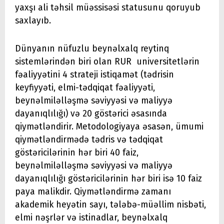
yaxşı ali təhsil müəssisəsi statusunu qoruyub
saxlayıb.
Dünyanın nüfuzlu beynəlxalq reytinq
sistemlərindən biri olan RUR universitetlərin
fəaliyyətini 4 strateji istiqamət (tədrisin
keyfiyyəti, elmi-tədqiqat fəaliyyəti,
beynəlmiləlləşmə səviyyəsi və maliyyə
dayanıqlılığı) və 20 göstərici əsasında
qiymətləndirir. Metodologiyaya əsasən, ümumi
qiymətləndirmədə tədris və tədqiqat
göstəricilərinin hər biri 40 faiz,
beynəlmiləlləşmə səviyyəsi və maliyyə
dayanıqlılığı göstəricilərinin hər biri isə 10 faiz
paya malikdir. Qiymətləndirmə zamanı
akademik heyətin sayı, tələbə-müəllim nisbəti,
elmi nəşrlər və istinadlar, beynəlxalq