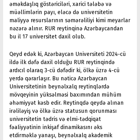
əməkdaşlıq göstəriciləri, xarici tələbə və
müəllimlərin payı, eləcə də universitetin
maliyyə resurslarının səmərəliliyi kimi meyarlar
nəzərə alınır. RUR reytinqinə Azərbaycandan
bu il 17 universitet daxil olub.
Qeyd edək ki, Azərbaycan Universiteti 2024-cü
ildə ilk dəfə daxil olduğu RUR reytinqində
ardıcıl olaraq 3-cü dəfədir ki, ölkə üzrə 4-cü
yerdə qərarlaşır. Bu nəticə Azərbaycan
Universitetinin beynəlxalq reytinqlərdə
mövqeyinin yüksəlməsi baxımından mühüm
əhəmiyyət kəsb edir. Reytinqdə qeydə alınan
irəliləyiş və ölkə üzrə statusun qorunması
universitetin tədris və elmi-tədqiqat
fəaliyyətinin inkişaf dinamikasını əks
etdirməklə yanaşı, beynəlxalq akademik