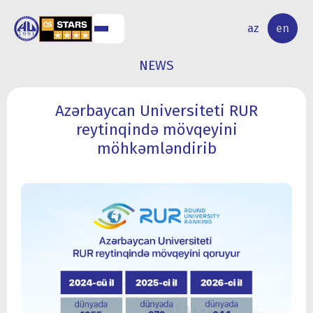
NAL
RESEARCH
az
en
S
ACTIVITY
NEWS
Azərbaycan Universiteti RUR
reytinqində mövqeyini
möhkəmləndirib