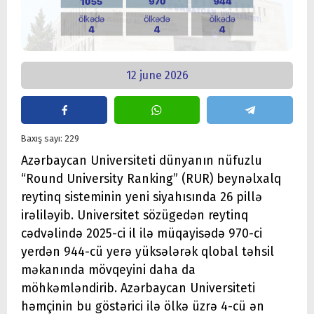
12 june 2026
Baxış sayı: 229
Azərbaycan Universiteti dünyanın nüfuzlu
“Round University Ranking” (RUR) beynəlxalq
reytinq sisteminin yeni siyahısında 26 pillə
irəliləyib. Universitet sözügedən reytinq
cədvəlində 2025-ci il ilə müqayisədə 970-ci
yerdən 944-cü yerə yüksələrək qlobal təhsil
məkanında mövqeyini daha da
möhkəmləndirib. Azərbaycan Universiteti
həmçinin bu göstərici ilə ölkə üzrə 4-cü ən