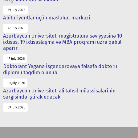
29 july 2026
Abituriyentlər üçün məsləhət mərkəzi
27 july 2026
Azərbaycan Universiteti magistratura səviyyəsinə 10
ixtisas, 19 ixtisaslaşma və MBA proqramı üzrə qəbul
aparır
17 july 2026
Doktorant Yeganə İsgəndərovaya fəlsəfə doktoru
diplomu təqdim olunub
10 july 2026
Azərbaycan Universiteti ali təhsil müəssisələrinin
sərgisində iştirak edəcək
09 july 2026