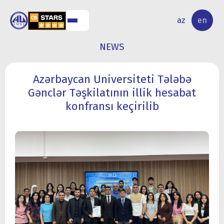
NAL
RESEARCH
az
en
S
ACTIVITY
NEWS
Azərbaycan Universiteti Tələbə
Gənclər Təşkilatının illik hesabat
konfransı keçirilib