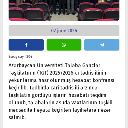
02 june 2026
Baxış sayı: 204
Azərbaycan Universiteti Tələbə Gənclər
Təşkilatının (TGT) 2025/2026-cı tədris ilinin
yekunlarına həsr olunmuş hesabat konfransı
keçirilib. Tədbirdə cari tədris ili ərzində
təşkilatın gördüyü işlərin hesabatı təqdim
olunub, tələbələrin asudə vaxtlarının təşkili
məqsədilə həyata keçirilən layihələrə nəzər
salınıb.