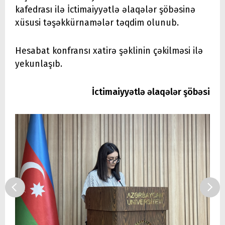
kafedrası ilə İctimaiyyətlə əlaqələr şöbəsinə
xüsusi təşəkkürnamələr təqdim olunub.
Hesabat konfransı xatirə şəklinin çəkilməsi ilə
yekunlaşıb.
İctimaiyyətlə əlaqələr şöbəsi