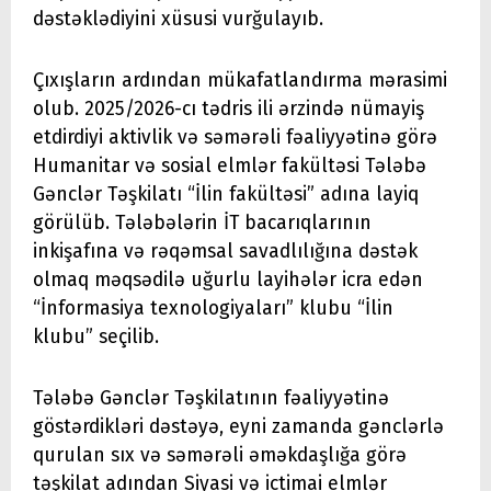
dəstəklədiyini xüsusi vurğulayıb.
Çıxışların ardından mükafatlandırma mərasimi
olub. 2025/2026-cı tədris ili ərzində nümayiş
etdirdiyi aktivlik və səmərəli fəaliyyətinə görə
Humanitar və sosial elmlər fakültəsi Tələbə
Gənclər Təşkilatı “İlin fakültəsi” adına layiq
görülüb. Tələbələrin İT bacarıqlarının
inkişafına və rəqəmsal savadlılığına dəstək
olmaq məqsədilə uğurlu layihələr icra edən
“İnformasiya texnologiyaları” klubu “İlin
klubu” seçilib.
Tələbə Gənclər Təşkilatının fəaliyyətinə
göstərdikləri dəstəyə, eyni zamanda gənclərlə
qurulan sıx və səmərəli əməkdaşlığa görə
təşkilat adından Siyasi və ictimai elmlər