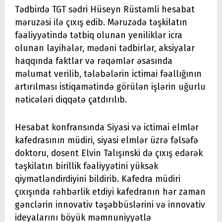
Tədbirdə TGT sədri Hüseyn Rüstəmli hesabat
məruzəsi ilə çıxış edib. Məruzədə təşkilatın
fəaliyyətində tətbiq olunan yeniliklər icra
olunan layihələr, mədəni tədbirlər, aksiyalar
haqqında faktlar və rəqəmlər əsasında
məlumat verilib, tələbələrin ictimai fəallığının
artırılması istiqamətində görülən işlərin uğurlu
nəticələri diqqətə çatdırılıb.
Hesabat konfransında Siyasi və ictimai elmlər
kafedrasının müdiri, siyasi elmlər üzrə fəlsəfə
doktoru, dosent Elvin Talışınski də çıxış edərək
təşkilatın birillik fəaliyyətini yüksək
qiymətləndirdiyini bildirib. Kafedra müdiri
çıxışında rəhbərlik etdiyi kafedranın hər zaman
gənclərin innovativ təşəbbüslərini və innovativ
ideyalarını böyük məmnuniyyətlə