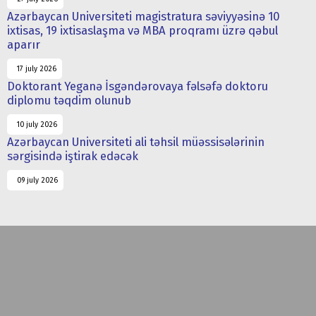
Azərbaycan Universiteti magistratura səviyyəsinə 10
ixtisas, 19 ixtisaslaşma və MBA proqramı üzrə qəbul
aparır
17 july 2026
Doktorant Yeganə İsgəndərovaya fəlsəfə doktoru
diplomu təqdim olunub
10 july 2026
Azərbaycan Universiteti ali təhsil müəssisələrinin
sərgisində iştirak edəcək
09 july 2026