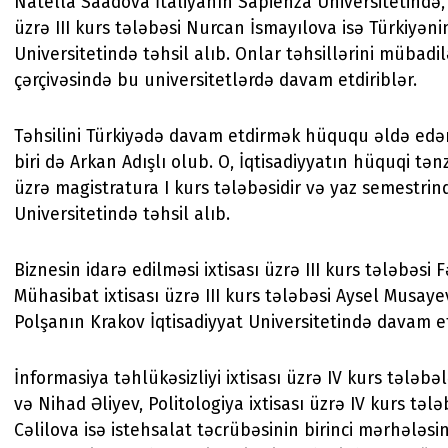
Natella Saadova İtaliyanın Sapienza Universitetində, 
üzrə III kurs tələbəsi Nurcan İsmayılova isə Türkiyə
Universitetində təhsil alıb. Onlar təhsillərini mübadi
çərçivəsində bu universitetlərdə davam etdiriblər.
Təhsilini Türkiyədə davam etdirmək hüququ əldə edə
biri də Arkan Adışlı olub. O, İqtisadiyyatın hüquqi tən
üzrə magistratura I kurs tələbəsidir və yaz semestri
Universitetində təhsil alıb.
Biznesin idarə edilməsi ixtisası üzrə III kurs tələbəsi
Mühasibat ixtisası üzrə III kurs tələbəsi Aysel Musayev
Polşanın Krakov İqtisadiyyat Universitetində davam et
İnformasiya təhlükəsizliyi ixtisası üzrə IV kurs tələbə
və Nihad Əliyev, Politologiya ixtisası üzrə IV kurs təl
Cəlilova isə istehsalat təcrübəsinin birinci mərhələsi