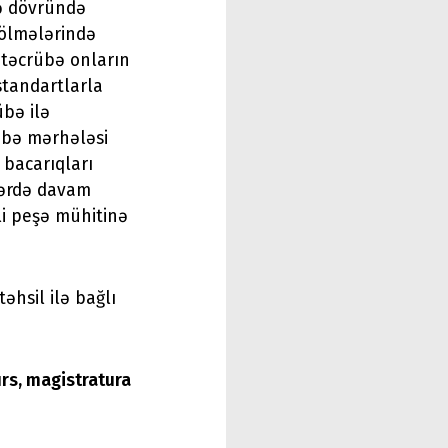
ə dövründə
bölmələrində
u təcrübə onların
standartlarla
übə ilə
übə mərhələsi
 bacarıqları
lərdə davam
li peşə mühitinə
əhsil ilə bağlı
urs, magistratura