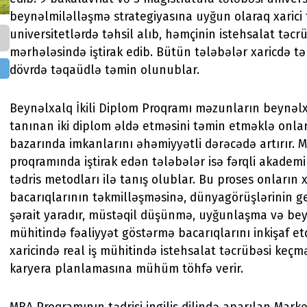
beynəlmiləlləşmə strategiyasına uyğun olaraq xarici 
universitetlərdə təhsil alıb, həmçinin istehsalat təcrü
mərhələsində iştirak edib. Bütün tələbələr xaricdə təh
dövrdə təqaüdlə təmin olunublar.
Beynəlxalq İkili Diplom Proqramı məzunların beynəl
tanınan iki diplom əldə etməsini təmin etməklə onla
bazarında imkanlarını əhəmiyyətli dərəcədə artırır. 
proqramında iştirak edən tələbələr isə fərqli akadem
tədris metodları ilə tanış olublar. Bu proses onların xa
bacarıqlarının təkmilləşməsinə, dünyagörüşlərinin 
şərait yaradır, müstəqil düşünmə, uyğunlaşma və bey
mühitində fəaliyyət göstərmə bacarıqlarını inkişaf etd
xaricində real iş mühitində istehsalat təcrübəsi keçm
karyera planlamasına mühüm töhfə verir.