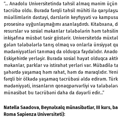
“... Anadolu Universitetində təhsil almaq mənim üçü
təcrübə oldu. Burada fərqli təhsil mühiti ilə qarşılaş
müəllimlərin dəstəyi, dərslərin keyfiyyəti və kampusu
prosesinə uyğunlaşmağımı asanlaşdırdı. Kitabxana, 
resurslar və sosial məkanlar tələbələrin həm təhsili
inkişafına müsbət təsir göstərir. Universitetdə müxtəl
gələn tələbələrlə tanış olmaq və onlarla ünsiyyət q
mədəniyyətləri tanımaq da olduqca faydalıdır. Anadol
Eskişehirde yerləşir. Burada sosial həyat olduqca akti
məkanlar, parklar və istirahət yerləri var. Mübadilə 
şəhərdə yaşamaq həm rahat, həm də maraqlıdır. Yeni 
fərqli bir ölkədə yaşamaq təcrübəsi əldə edirəm. Türk
mədəniyyəti, insanların qonaqpərvərliyi və tələbələr
münasibət bu təcrübəni daha da dəyərli edir...”
Natella Saadova, Beynəlxalq münasibətlər, III kurs, bak
Roma Sapienza Universiteti):