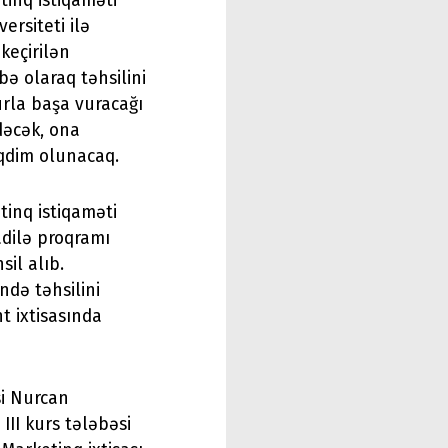
tinq istiqaməti
rsiteti ilə
keçirilən
bə olaraq təhsilini
rla başa vuracağı
dəcək, ona
əqdim olunacaq.
tinq istiqaməti
adilə proqramı
il alıb.
ndə təhsilini
 ixtisasında
si Nurcan
III kurs tələbəsi