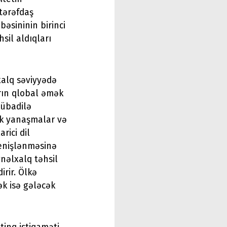
tərəfdaş
bəsininin birinci
sil aldıqları
xalq səviyyədə
rın qlobal əmək
Mübadilə
ik yanaşmalar və
rici dil
genişlənməsinə
nəlxalq təhsil
irir. Ölkə
ək isə gələcək