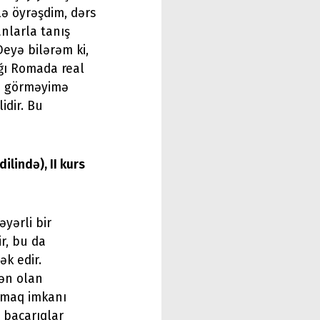
ə öyrəşdim, dərs
nlarla tanış
eyə bilərəm ki,
ğı Romada real
an görməyimə
idir. Bu
ilində), II kurs
yərli bir
ir, bu da
k edir.
ən olan
ımaq imkanı
 bacarıqlar