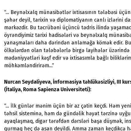
“... Beynəlxalq münasibətlər ixtisasının tələbəsi üçü
şəhər deyil, tarixin və diplomatiyanın canlı izlərini da
mərkəzdir. Bu təcrübəni üçüncü tədris ilində yaşama
öyrəndiyimiz tarixi hadisələri və beynəlxalq münasibə
yanaşmaları daha dərindən anlamağa kömək edir. Bu
ölkələrdən olan tələbələrlə birgə layihələr üzərində iş
mədəniyyətləri kəşf edir və ixtisasımla bağlı bilikləri
möhkəmləndirirəm...”
Nurcan Seydaliyeva, İnformasiya təhlükəsizliyi, III kur
(İtaliya, Roma Sapienza Universiteti):
“... İlk günlər mənim üçün bir az çətin keçdi. Həm yen
təhsil sisteminə, həm də gündəlik həyat tərzinə uyğu
ayaqlaşmaq, digər tərəfdən dərsləri başa düşmək, in
qurmaq heç də asan deyildi. Amma zaman keçdikcə hə