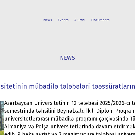
News
Events
Alumni
Documents
FACULTIES
STUDENT
NEWS
PROGRAMS
LIFE
itetinin mübadilə tələbələri təəssüratların
Azərbaycan Universitetinin 12 tələbəsi 2025/2026-cı tə
semestrində təhsilini Beynəlxalq İkili Diplom Proqram
universitetlərarası mübadilə proqramı çərçivəsində Tür
Almaniya və Polşa universitetlərində davam etdirmə
edib. 9 bakalavriat və 3 magistratura tələbəsi univers