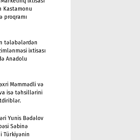
Marketinq ixtisası
nin Kastamonu
lə proqramı
n tələbələrdən
zimlənməsi ixtisası
ndə Anadolu
 Fəxri Məmmədli və
a isə təhsillərini
diriblər.
ləri Yunis Bədəlov
əbəsi Səbinə
ni Türkiyənin