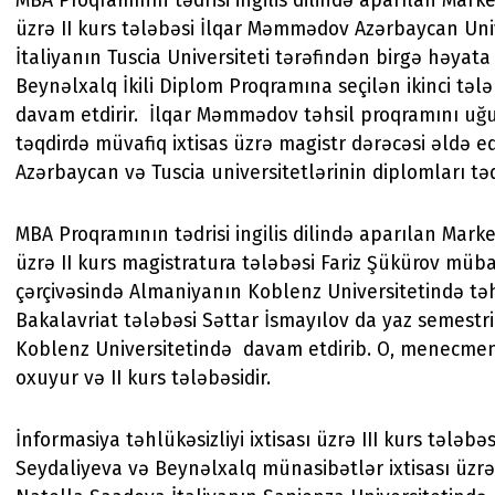
MBA Proqramının tədrisi ingilis dilində aparılan Marke
üzrə II kurs tələbəsi İlqar Məmmədov Azərbaycan Unive
İtaliyanın Tuscia Universiteti tərəfindən birgə həyata 
Beynəlxalq İkili Diplom Proqramına seçilən ikinci tələ
davam etdirir. İlqar Məmmədov təhsil proqramını uğu
təqdirdə müvafiq ixtisas üzrə magistr dərəcəsi əldə e
Azərbaycan və Tuscia universitetlərinin diplomları t
MBA Proqramının tədrisi ingilis dilində aparılan Marke
üzrə II kurs magistratura tələbəsi Fariz Şükürov müb
çərçivəsində Almaniyanın Koblenz Universitetində təhs
Bakalavriat tələbəsi Səttar İsmayılov da yaz semestri
Koblenz Universitetində davam etdirib. O, menecment
oxuyur və II kurs tələbəsidir.
İnformasiya təhlükəsizliyi ixtisası üzrə III kurs tələbə
Seydaliyeva və Beynəlxalq münasibətlər ixtisası üzrə 