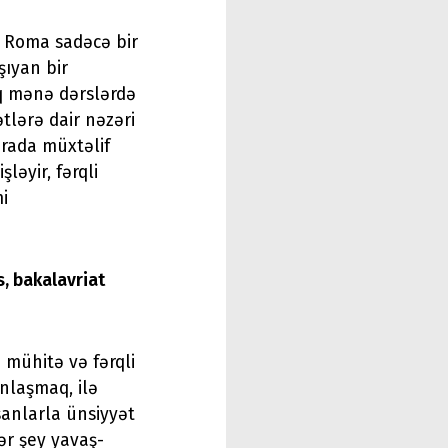
n Roma sadəcə bir
şıyan bir
q mənə dərslərdə
tlərə dair nəzəri
rada müxtəlif
ləyir, fərqli
mi
s, bakalavriat
i mühitə və fərqli
nlaşmaq, ilə
sanlarla ünsiyyət
r şey yavaş-