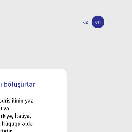
az
en
INTERNATIONAL
RESEARCH
RELATIONS
ACTIVITY
ı bölüşürlər
dris ilinin yaz
ı və
kiyə, İtaliya,
k hüququ əldə
itetin