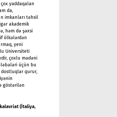
n çox yaddaqalan
sam da,
n imkanları təhsil
digər akademik
nə, həm də şəxsi
if ölkələrdən
urmaq, yeni
u Universiteti
vdir, çoxlu mədəni
tələbələri üçün bu
dostluqlar qurur,
iyənin
ə göstərilən
alavriat (İtaliya,