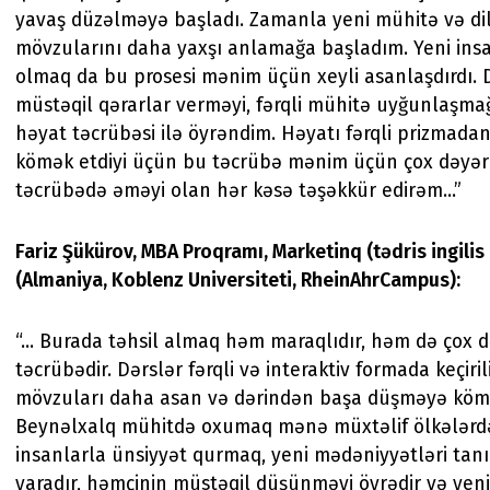
yavaş düzəlməyə başladı. Zamanla yeni mühitə və dil
mövzularını daha yaxşı anlamağa başladım. Yeni insa
olmaq da bu prosesi mənim üçün xeyli asanlaşdırdı. D
müstəqil qərarlar verməyi, fərqli mühitə uyğunlaşma
həyat təcrübəsi ilə öyrəndim. Həyatı fərqli prizmad
kömək etdiyi üçün bu təcrübə mənim üçün çox dəyərl
təcrübədə əməyi olan hər kəsə təşəkkür edirəm...”
Fariz Şükürov, MBA Proqramı, Marketinq (tədris ingilis d
(Almaniya, Koblenz Universiteti, RheinAhrCampus):
“... Burada təhsil almaq həm maraqlıdır, həm də çox də
təcrübədir. Dərslər fərqli və interaktiv formada keçiril
mövzuları daha asan və dərindən başa düşməyə kömə
Beynəlxalq mühitdə oxumaq mənə müxtəlif ölkələrd
insanlarla ünsiyyət qurmaq, yeni mədəniyyətləri tan
yaradır, həmçinin müstəqil düşünməyi öyrədir və yeni