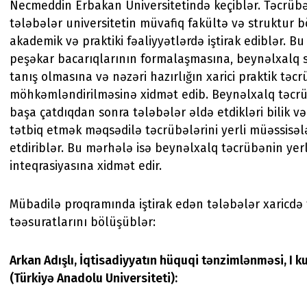
Necmeddin Erbakan Universitetində keçiblər. Təcrüb
tələbələr universitetin müvafiq fakültə və struktur 
akademik və praktiki fəaliyyətlərdə iştirak ediblər. B
peşəkar bacarıqlarının formalaşmasına, beynəlxalq 
tanış olmasına və nəzəri hazırlığın xarici praktik təcr
möhkəmləndirilməsinə xidmət edib. Beynəlxalq təcr
başa çatdıqdan sonra tələbələr əldə etdikləri bilik və
tətbiq etmək məqsədilə təcrübələrini yerli müəssisə
etdiriblər. Bu mərhələ isə beynəlxalq təcrübənin yer
inteqrasiyasına xidmət edir.
Mübadilə proqramında iştirak edən tələbələr xaricdə t
təəsuratlarını bölüşüblər:
Arkan Adışlı,
İqtisadiyyatın hüquqi tənzimlənməsi, I k
(Türkiyə Anadolu Universiteti):