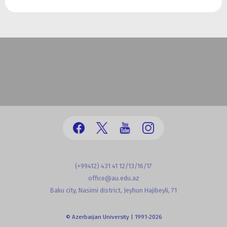
(+99412) 431 41 12/13/16/17
office@au.edu.az
Baku city, Nasimi district, Jeyhun Hajibeyli, 71
© Azerbaijan University | 1991-2026