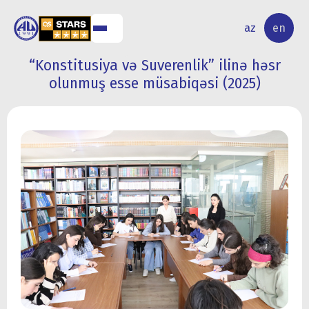
NAL
RESEARCH
az
en
S
ACTIVITY
“Konstitusiya və Suverenlik” ilinə həsr
olunmuş esse müsabiqəsi (2025)