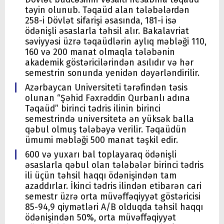
təyin olunub. Təqaüd alan tələbələrdən
258-i Dövlət sifarişi əsasında, 181-i isə
ödənişli əsaslarla təhsil alır. Bakalavriat
səviyyəsi üzrə təqaüdlərin aylıq məbləği 110,
160 və 200 manat olmaqla tələbənin
akademik göstəricilərindən asılıdır və hər
semestrin sonunda yenidən dəyərləndirilir.
Azərbaycan Universiteti tərəfindən təsis
olunan “Şəhid Fəxrəddin Qurbanlı adına
Təqaüd” birinci tədris ilinin birinci
semestrində universitetə ən yüksək balla
qəbul olmuş tələbəyə verilir. Təqaüdün
ümumi məbləği 500 manat təşkil edir.
600 və yuxarı bal toplayaraq ödənişli
əsaslarla qəbul olan tələbələr birinci tədris
ili üçün təhsil haqqı ödənişindən tam
azaddırlar. İkinci tədris ilindən etibarən cari
semestr üzrə orta müvəffəqiyyət göstəricisi
85-94,9 qiymətləri A/B olduqda təhsil haqqı
ödənişindən 50%, orta müvəffəqiyyət