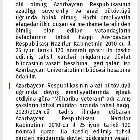
əlil olmuş; Azərbaycan Respublikasının
azadlığı, suverenliyi və ərazi bütövlüyü
uğrunda həlak olmuş; Hərbi əməliyyatla
əlaqədar itkin düşən və məhkəmə tərəfindən
ölmüş elan edilən vətəndaşların
övladlarının təhsil haqqı Azərbaycan
Respublikası Nazirlər Kabinetinin 2010-cu il
25 iyun tarixli 120 nömrəli qərarı ilə təsdiq
edilmiş təhsil xərcləri miqdarında dövlət
büdcəsinin vəsaiti hesabına, geri qalanı isə
Azərbaycan Universitetinin büdcəsi hesabına
ödənilir.
Azərbaycan Respublikasının ərazi bütövlüyü
uğrunda döyüş əməliyyatlarında iştirak
etdiyinə görə “Müharibə veteranı” adı almış
şəxslərin təhsil müddəti ərzində təhsil haqqı
2023/2024-cü tədris ilindən etibarən
Azərbaycan Respublikası Nazirlər
Kabinetinin 2010-cu il 25 iyun tarixli 120
nömrəli qərarı ilə təsdiq edilmiş təhsil
xərcləri miqdarında dövlət büdcəsinin vəsaiti