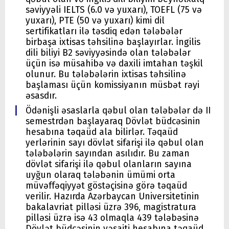
səviyyəli IELTS (6.0 və yuxarı), TOEFL (75 və
yuxarı), PTE (50 və yuxarı) kimi dil
sertifikatları ilə təsdiq edən tələbələr
birbaşa ixtisas təhsilinə başlayırlar. İngilis
dili biliyi B2 səviyyəsində olan tələbələr
üçün isə müsahibə və daxili imtahan təşkil
olunur. Bu tələbələrin ixtisas təhsilinə
başlaması üçün komissiyanın müsbət rəyi
əsasdır.
Ödənişli əsaslarla qəbul olan tələbələr də II
semestrdən başlayaraq Dövlət büdcəsinin
hesabına təqaüd ala bilirlər. Təqaüd
yerlərinin sayı dövlət sifarişi ilə qəbul olan
tələbələrin sayından asılıdır. Bu zaman
dövlət sifarişi ilə qəbul olanların sayına
uyğun olaraq tələbənin ümümi orta
müvəffəqiyyət göstəçisinə görə təqaüd
verilir. Hazırda Azərbaycan Universitetinin
bakalavriat pilləsi üzrə 396, magistratura
pilləsi üzrə isə 43 olmaqla 439 tələbəsinə
Dövlət büdcəsinin vəsaiti hesabına təqaüd