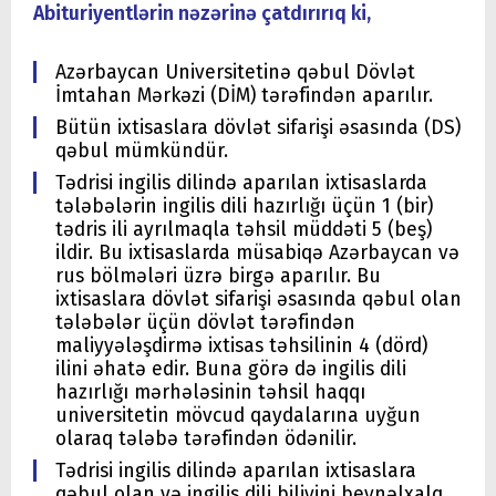
Abituriyentlərin nəzərinə çatdırırıq ki,
Azərbaycan Universitetinə qəbul Dövlət
İmtahan Mərkəzi (DİM) tərəfindən aparılır.
Bütün ixtisaslara dövlət sifarişi əsasında (DS)
qəbul mümkündür.
Tədrisi ingilis dilində aparılan ixtisaslarda
tələbələrin ingilis dili hazırlığı üçün 1 (bir)
tədris ili ayrılmaqla təhsil müddəti 5 (beş)
ildir. Bu ixtisaslarda müsabiqə Azərbaycan və
rus bölmələri üzrə birgə aparılır. Bu
ixtisaslara dövlət sifarişi əsasında qəbul olan
tələbələr üçün dövlət tərəfindən
maliyyələşdirmə ixtisas təhsilinin 4 (dörd)
ilini əhatə edir. Buna görə də ingilis dili
hazırlığı mərhələsinin təhsil haqqı
universitetin mövcud qaydalarına uyğun
olaraq tələbə tərəfindən ödənilir.
Tədrisi ingilis dilində aparılan ixtisaslara
qəbul olan və ingilis dili biliyini beynəlxalq