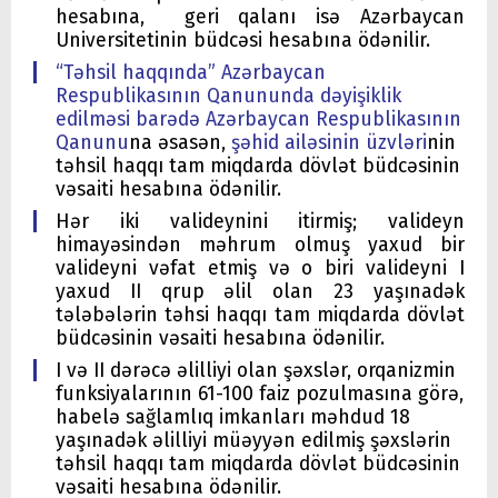
hesabına, geri qalanı isə Azərbaycan
Universitetinin büdcəsi hesabına ödənilir.
“Təhsil haqqında” Azərbaycan
Respublikasının Qanununda dəyişiklik
edilməsi barədə Azərbaycan Respublikasının
Qanunu
na əsasən,
şəhid ailəsinin üzvləri
nin
təhsil haqqı tam miqdarda dövlət büdcəsinin
vəsaiti hesabına ödənilir.
Hər iki valideynini itirmiş; valideyn
himayəsindən məhrum olmuş yaxud bir
valideyni vəfat etmiş və o biri valideyni I
yaxud II qrup əlil olan 23 yaşınadək
tələbələrin təhsi haqqı tam miqdarda dövlət
büdcəsinin vəsaiti hesabına ödənilir.
I və II dərəcə əlilliyi olan şəxslər, orqanizmin
funksiyalarının 61-100 faiz pozulmasına görə,
habelə sağlamlıq imkanları məhdud 18
yaşınadək əlilliyi müəyyən edilmiş şəxslərin
təhsil haqqı tam miqdarda dövlət büdcəsinin
vəsaiti hesabına ödənilir.