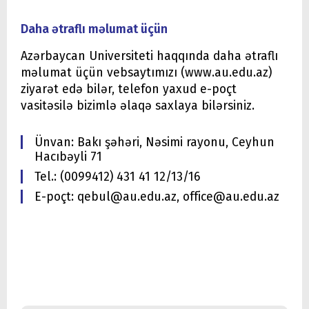
Daha ətraflı məlumat üçün
Azərbaycan Universiteti haqqında daha ətraflı
məlumat üçün vebsaytımızı (www.au.edu.az)
ziyarət edə bilər, telefon yaxud e-poçt
vasitəsilə bizimlə əlaqə saxlaya bilərsiniz.
Ünvan: Bakı şəhəri, Nəsimi rayonu, Ceyhun
Hacıbəyli 71
Tel.: (0099412) 431 41 12/13/16
E-poçt: qebul@au.edu.az, office@au.edu.az