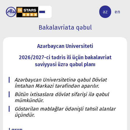
ALQ
ELMİ
az
en
ƏR
TƏDQİQAT
Bakalavriata qəbul
Azərbaycan Universiteti
2026/2027-ci tədris ili üçün bakalavriat
səviyyəsi üzrə qəbul planı
Azərbaycan Universitetinə qəbul Dövlət
İmtahan Mərkəzi tərəfindən aparılır.
Bütün ixtisaslara dövlət sifarişi ilə qəbul
mümkündür.
Göstərilən məbləğlər ödənişli təhsil alanlar
üçündür.