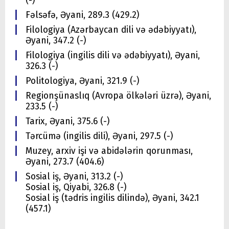
(-)
Fəlsəfə, Əyani, 289.3 (429.2)
Filologiya (Azərbaycan dili və ədəbiyyatı),
Əyani, 347.2 (-)
Filologiya (ingilis dili və ədəbiyyatı), Əyani,
326.3 (-)
Politologiya, Əyani, 321.9 (-)
Regionşünaslıq (Avropa ölkələri üzrə), Əyani,
233.5 (-)
Tarix, Əyani, 375.6 (-)
Tərcümə (ingilis dili), Əyani, 297.5 (-)
Muzey, arxiv işi və abidələrin qorunması,
Əyani, 273.7 (404.6)
Sosial iş, Əyani, 313.2 (-)
Sosial iş, Qiyabi, 326.8 (-)
Sosial iş (tədris ingilis dilində), Əyani, 342.1
(457.1)