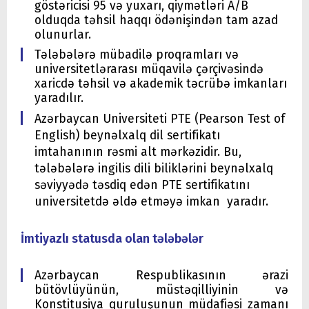
göstəricisi 95 və yuxarı, qiymətləri A/B
olduqda təhsil haqqı ödənişindən tam azad
olunurlar.
Tələbələrə mübadilə proqramları və
universitetlərarası müqavilə çərçivəsində
xaricdə təhsil və akademik təcrübə imkanları
yaradılır.
Azərbaycan Universiteti PTE (Pearson Test of
English) beynəlxalq dil sertifikatı
imtahanının rəsmi alt mərkəzidir. Bu,
tələbələrə ingilis dili biliklərini beynəlxalq
səviyyədə təsdiq edən PTE sertifikatını
universitetdə əldə etməyə imkan yaradır.
İmtiyazlı statusda olan tələbələr
Azərbaycan Respublikasının ərazi
bütövlüyünün, müstəqilliyinin və
Konstitusiya quruluşunun müdafiəsi zamanı