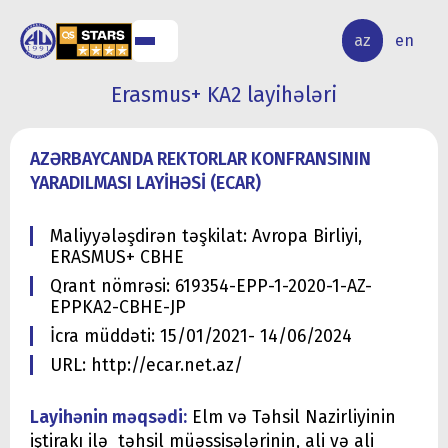
ALQ
ELMİ
az
en
ƏR
TƏDQİQAT
Erasmus+ KA2 layihələri
AZƏRBAYCANDA REKTORLAR KONFRANSININ
YARADILMASI LAYİHƏSİ (ECAR)
Maliyyələşdirən təşkilat: Avropa Birliyi,
ERASMUS+ CBHE
Qrant nömrəsi: 619354-EPP-1-2020-1-AZ-
EPPKA2-CBHE-JP
İcra müddəti: 15/01/2021- 14/06/2024
URL: http://ecar.net.az/
Layihənin məqsədi:
Elm və Təhsil Nazirliyinin
iştirakı ilə təhsil müəssisələrinin, ali və ali