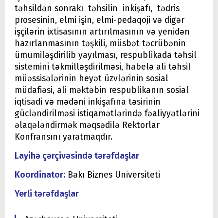
təhsildən sonrakı təhsilin inkişafı, tədris
prosesinin, elmi işin, elmi-pedaqoji və digər
işçilərin ixtisasının artırılmasının və yenidən
hazırlanmasının təşkili, müsbət təcrübənin
ümumiləşdirilib yayılması, respublikada təhsil
sistemini təkmilləşdirilməsi, habelə ali təhsil
müəssisələrinin heyət üzvlərinin sosial
müdafiəsi, ali məktəbin respublikanın sosial
iqtisadi və mədəni inkişafına təsirinin
gücləndirilməsi istiqamətlərində fəaliyyətlərini
əlaqələndirmək məqsədilə Rektorlar
Konfransını yaratmaqdır.
Layihə çərçivəsində tərəfdaşlar
Koordinator:
Bakı Biznes Universiteti
Yerli tərəfdaşlar