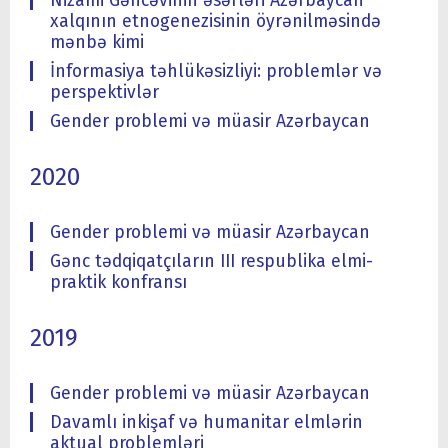
Nizami Gəncəvinin əsərləri Azərbaycan
xalqının etnogenezisinin öyrənilməsində
mənbə kimi
İnformasiya təhlükəsizliyi: problemlər və
perspektivlər
Gender problemi və müasir Azərbaycan
2020
Gender problemi və müasir Azərbaycan
Gənc tədqiqatçıların III respublika elmi-
praktik konfransı
2019
Gender problemi və müasir Azərbaycan
Davamlı inkişaf və humanitar elmlərin
aktual problemləri