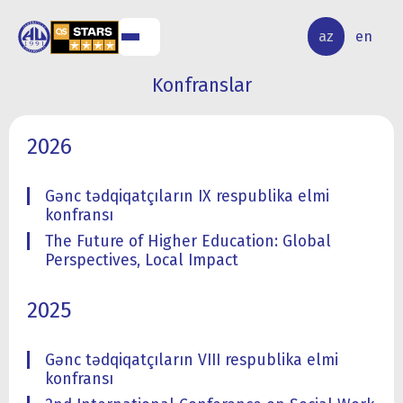
ALQ
ELMİ
az
en
ƏR
TƏDQİQAT
Konfranslar
2026
Gənc tədqiqatçıların IX respublika elmi
konfransı
The Future of Higher Education: Global
Perspectives, Local Impact
2025
Gənc tədqiqatçıların VIII respublika elmi
konfransı