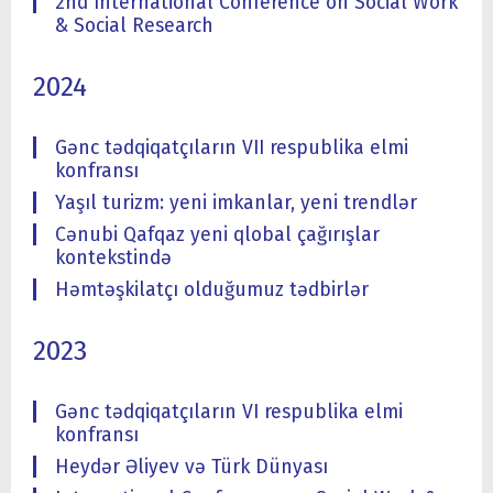
2nd International Conference on Social Work
& Social Research
2024
Gənc tədqiqatçıların VII respublika elmi
konfransı
Yaşıl turizm: yeni imkanlar, yeni trendlər
Cənubi Qafqaz yeni qlobal çağırışlar
kontekstində
Həmtəşkilatçı olduğumuz tədbirlər
2023
Gənc tədqiqatçıların VI respublika elmi
konfransı
Heydər Əliyev və Türk Dünyası