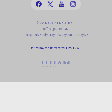
(+99412) 431 41 12/13/16/17
office@au.edu.az
Bakı şəhəri, Nəsimi rayonu, Ceyhun Hacıbəyli, 71
© Azərbaycan Universiteti | 1991-2026
powered by