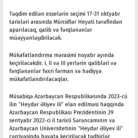
Təqdim edilən esselərin seçimi 17-31 oktyabr
tarixləri arasında Münsiflər Heyəti tərəfindən
aparılacaq, qalib və fərqlənənlər
müəyyənləşdiriləcək.
Mükafatlandırma mərasimi noyabr ayında
keçiriləcəkdir. I, II və III yerlərin qalibləri və
fərqlənənlər fəxri fərman və hədiyyə
mükafatlandırılacaqlar.
Müsabiqə Azərbaycan Respublikasında 2023-cü
ilin “Heydər Əliyev ili” elan edilməsi haqqında
Azərbaycan Respublikası Prezidentinin 29
sentyabr 2022-ci il tarixli Sərəncamının və
Azərbaycan Universitetinin “Heydər Əliyev ili”
çərçivəsində həyata keçiriləcək tədbirlər