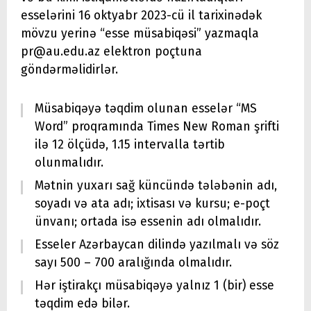
esselərini 16 oktyabr 2023-cü il tarixinədək
mövzu yerinə “esse müsabiqəsi” yazmaqla
pr@au.edu.az elektron poçtuna
göndərməlidirlər.
Müsabiqəyə təqdim olunan esselər “MS
Word” proqramında Times New Roman şrifti
ilə 12 ölçüdə, 1.15 intervalla tərtib
olunmalıdır.
Mətnin yuxarı sağ küncündə tələbənin adı,
soyadı və ata adı; ixtisası və kursu; e-poçt
ünvanı; ortada isə essenin adı olmalıdır.
Esseler Azərbaycan dilində yazılmalı və söz
sayı 500 – 700 aralığında olmalıdır.
Hər iştirakçı müsabiqəyə yalnız 1 (bir) esse
təqdim edə bilər.