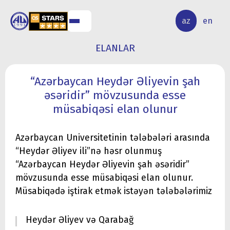
ALQ
ELMİ
az
en
ƏR
TƏDQİQAT
ELANLAR
“Azərbaycan Heydər Əliyevin şah
əsəridir” mövzusunda esse
müsabiqəsi elan olunur
Azərbaycan Universitetinin tələbələri arasında
“Heydər Əliyev ili”nə həsr olunmuş
“Azərbaycan Heydər Əliyevin şah əsəridir”
mövzusunda esse müsabiqəsi elan olunur.
Müsabiqədə iştirak etmək istəyən tələbələrimiz
Heydər Əliyev və Qarabağ