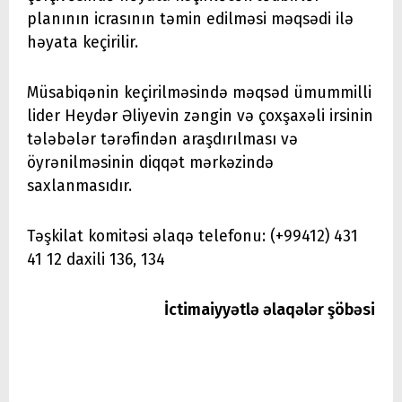
planının icrasının təmin edilməsi məqsədi ilə
həyata keçirilir.
Müsabiqənin keçirilməsində məqsəd ümummilli
lider Heydər Əliyevin zəngin və çoxşaxəli irsinin
tələbələr tərəfindən araşdırılması və
öyrənilməsinin diqqət mərkəzində
saxlanmasıdır.
Təşkilat komitəsi əlaqə telefonu: (+99412) 431
41 12 daxili 136, 134
İctimaiyyətlə əlaqələr şöbəsi