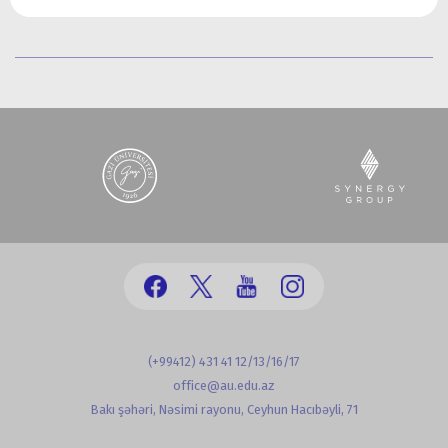
(+99412) 431 41 12/13/16/17
office@au.edu.az
Bakı şəhəri, Nəsimi rayonu, Ceyhun Hacıbəyli, 71