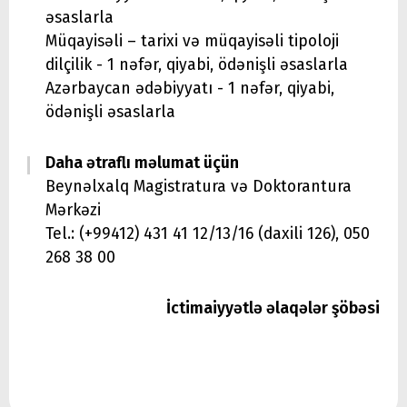
əsaslarla
Müqayisəli – tarixi və müqayisəli tipoloji
dilçilik - 1 nəfər, qiyabi, ödənişli əsaslarla
Azərbaycan ədəbiyyatı - 1 nəfər, qiyabi,
ödənişli əsaslarla
Daha ətraflı məlumat üçün
Beynəlxalq Magistratura və Doktorantura
Mərkəzi
Tel.: (+99412) 431 41 12/13/16 (daxili 126), 050
268 38 00
İctimaiyyətlə əlaqələr şöbəsi