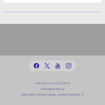
(+99412) 431 41 12/13/16/17
office@au.edu.az
Bakı şəhəri, Nəsimi rayonu, Ceyhun Hacıbəyli, 71