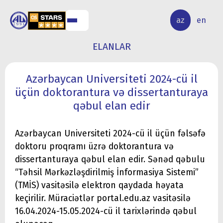
ALQ
ELMİ
az
en
ƏR
TƏDQİQAT
ELANLAR
Azərbaycan Universiteti 2024-cü il
üçün doktorantura və dissertanturaya
qəbul elan edir
Azərbaycan Universiteti 2024-cü il üçün fəlsəfə
doktoru proqramı üzrə doktorantura və
dissertanturaya qəbul elan edir. Sənəd qəbulu
“Təhsil Mərkəzləşdirilmiş İnformasiya Sistemi”
(TMİS) vasitəsilə elektron qaydada həyata
keçirilir. Müraciətlər portal.edu.az vasitəsilə
16.04.2024-15.05.2024-cü il tarixlərində qəbul