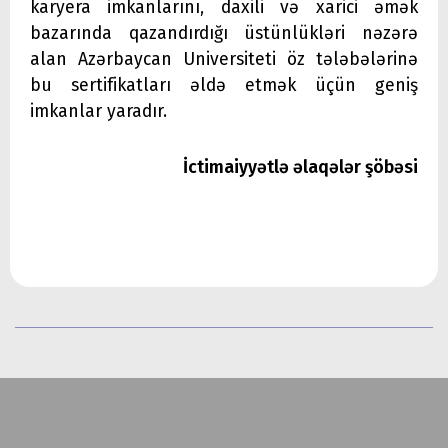
karyera imkanlarını, daxili və xarici əmək
bazarında qazandırdığı üstünlükləri nəzərə
alan Azərbaycan Universiteti öz tələbələrinə
bu sertifikatları əldə etmək üçün geniş
imkanlar yaradır.
İctimaiyyətlə əlaqələr şöbəsi