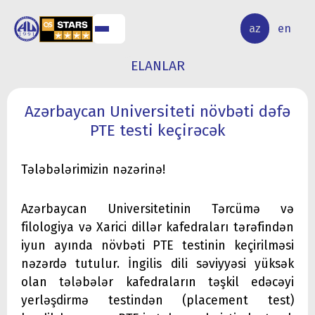
ALQ
ELMİ
az
en
ƏR
TƏDQİQAT
ELANLAR
Azərbaycan Universiteti növbəti dəfə
PTE testi keçirəcək
Tələbələrimizin nəzərinə!
Azərbaycan Universitetinin Tərcümə və
filologiya və Xarici dillər kafedraları tərəfindən
iyun ayında növbəti PTE testinin keçirilməsi
nəzərdə tutulur. İngilis dili səviyyəsi yüksək
olan tələbələr kafedraların təşkil edəcəyi
yerləşdirmə testindən (placement test)