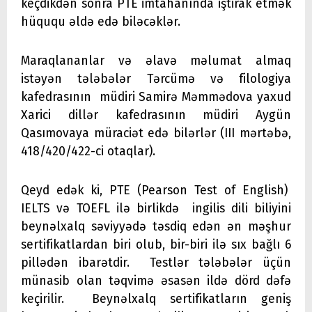
keçdikdən sonra PTE imtahanında iştirak etmək
hüququ əldə edə biləcəklər.
Maraqlananlar və əlavə məlumat almaq
istəyən tələbələr Tərcümə və filologiya
kafedrasının müdiri Samirə Məmmədova yaxud
Xarici dillər kafedrasının müdiri Aygün
Qasımovaya müraciət edə bilərlər (III mərtəbə,
418/420/422-ci otaqlar).
Qeyd edək ki, PTE (Pearson Test of English)
IELTS və TOEFL ilə birlikdə ingilis dili biliyini
beynəlxalq səviyyədə təsdiq edən ən məşhur
sertifikatlardan biri olub, bir-biri ilə sıx bağlı 6
pillədən ibarətdir. Testlər tələbələr üçün
münasib olan təqvimə əsasən ildə dörd dəfə
keçirilir. Beynəlxalq sertifikatların geniş