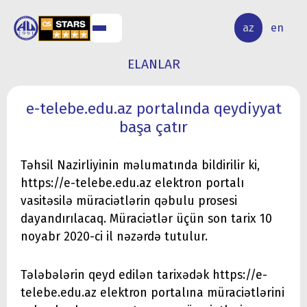
ALQ
ELMİ
az
en
ƏR
TƏDQİQAT
ELANLAR
e-telebe.edu.az portalında qeydiyyat
başa çatır
Təhsil Nazirliyinin məlumatında bildirilir ki,
https://e-telebe.edu.az elektron portalı
vasitəsilə müraciətlərin qəbulu prosesi
dayandırılacaq. Müraciətlər üçün son tarix 10
noyabr 2020-ci il nəzərdə tutulur.
Tələbələrin qeyd edilən tarixədək https://e-
telebe.edu.az elektron portalına müraciətlərini