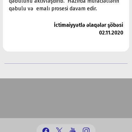
qəbulunu aktivləşdirib. Hazırda müraciətlərin
qəbulu və emalı prosesi davam edir.
İctimaiyyətlə əlaqələr şöbəsi
02.11.2020