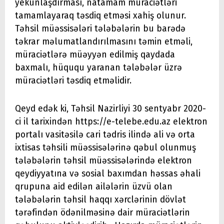
yekunlaşdırması, natamam müraciətləri
tamamlayaraq təsdiq etməsi xahiş olunur.
Təhsil müəssisələri tələbələrin bu barədə
təkrar məlumatlandırılmasını təmin etməli,
müraciətlərə müəyyən edilmiş qaydada
baxmalı, hüququ yaranan tələbələr üzrə
müraciətləri təsdiq etməlidir.
Qeyd edək ki, Təhsil Nazirliyi 30 sentyabr 2020-
ci il tarixindən https://e-telebe.edu.az elektron
portalı vasitəsilə cari tədris ilində ali və orta
ixtisas təhsili müəssisələrinə qəbul olunmuş
tələbələrin təhsil müəssisələrində elektron
qeydiyyatına və sosial baxımdan həssas əhali
qrupuna aid edilən ailələrin üzvü olan
tələbələrin təhsil haqqı xərclərinin dövlət
tərəfindən ödənilməsinə dair müraciətlərin