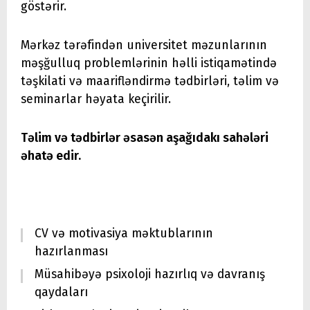
göstərir.
Mərkəz tərəfindən universitet məzunlarının
məşğulluq problemlərinin həlli istiqamətində
təşkilati və maarifləndirmə tədbirləri, təlim və
seminarlar həyata keçirilir.
Təlim və tədbirlər əsasən aşağıdakı sahələri
əhatə edir.
CV və motivasiya məktublarının
hazırlanması
Müsahibəyə psixoloji hazırlıq və davranış
qaydaları