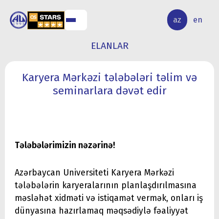
ALQ
ELMİ
az
en
ƏR
TƏDQİQAT
ELANLAR
Karyera Mərkəzi tələbələri təlim və
seminarlara dəvət edir
Tələbələrimizin nəzərinə!
Azərbaycan Universiteti Karyera Mərkəzi
tələbələrin karyeralarının planlaşdırılmasına
məsləhət xidməti və istiqamət vermək, onları iş
dünyasına hazırlamaq məqsədiylə fəaliyyət