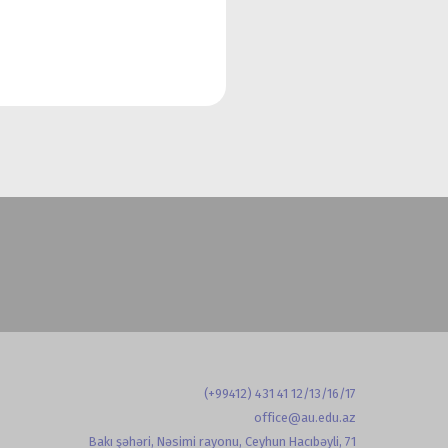
(+99412) 431 41 12/13/16/17
office@au.edu.az
Bakı şəhəri, Nəsimi rayonu, Ceyhun Hacıbəyli, 71