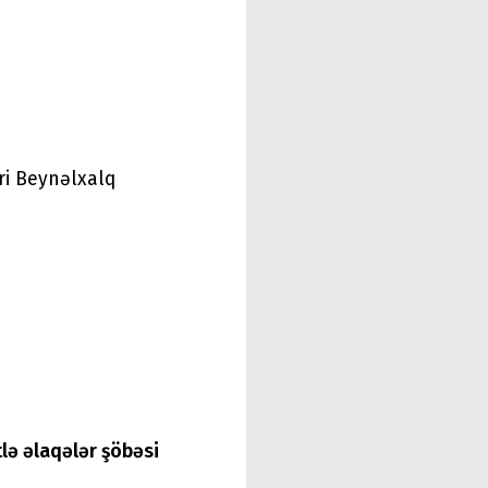
əri Beynəlxalq
tlə əlaqələr şöbəsi