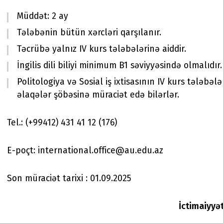
Müddət: 2 ay
Tələbənin bütün xərcləri qarşılanır.
Təcrübə yalnız IV kurs tələbələrinə aiddir.
İngilis dili biliyi minimum B1 səviyyəsində olmalıdır.
Politologiya və Sosial iş ixtisasının IV kurs tələbəl
əlaqələr şöbəsinə müraciət edə bilərlər.
Tel.: (+99412) 431 41 12 (176)
E-poçt: international.office@au.edu.az
Son müraciət tarixi : 01.09.2025
İctimaiyyə