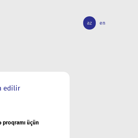
az
en
BEYNƏLXALQ
ELMİ
ƏLAQƏLƏR
TƏDQİQAT
 edilir
ə proqramı üçün