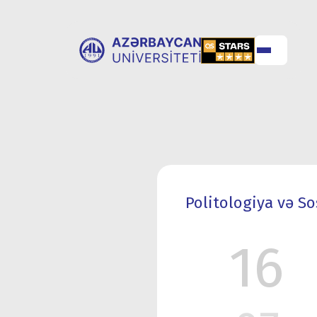
UNİVERSİTET
UNİVERSİTETƏ
HAQQINDA
QƏBUL
Politologiya və So
16