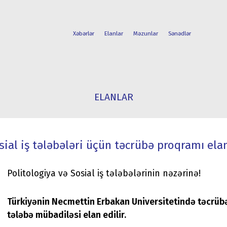
Xəbərlər
Elanlar
Məzunlar
Sənədlər
FAKÜLTƏLƏR
TƏLƏBƏ
ELANLAR
İXTİSASLAR
HƏYATI
sial iş tələbələri üçün təcrübə proqramı elan
Politologiya və Sosial iş tələbələrinin nəzərinə!
Türkiyənin Necmettin Erbakan Universitetində təcrüb
tələbə mübadiləsi elan edilir.