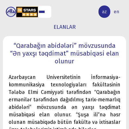
ALQ
ELMİ
az
en
ƏR
TƏDQİQAT
ELANLAR
“Qarabağın abidələri” mövzusunda
“Ən yaxşı təqdimat” müsabiqəsi elan
olunur
Azərbaycan Universitetinin İnformasiya-
kommunikasiya texnologiyaları fakültəsinin
Tələbə Elmi Cəmiyyəti tərəfindən “Qarabağın
ermənilər tərəfindən dağıdılmış tarix-memarlıq
abidələri” mövzusunda ən yaxşı təqdimat
müsabiqəsi elan olunur. “Şuşa ili”nə həsr
olunan müsabiqədə bütün fakültə və ixtisaslar