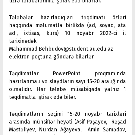
üzrə tələbələrimiz iştirak edə bilərlər.
Tələbələr hazırladıqları təqdimatı özləri
haqqında məlumatla birlikdə (ad, soyad, ata
adı, ixtisas, kurs) 10 noyabr 2022-ci il
tarixinədək
Mahammad.Behbudov@student.au.edu.az
elektron poçtuna göndərə bilərlər.
Təqdimatlar PowerPoint proqramında
hazırlanmalı və slaydların sayı 15-20 aralığında
olmalıdır. Hər tələbə müsabiqədə yalnız 1
təqdimatla iştirak edə bilər.
Təqdimatların seçimi 15-20 noyabr tarixləri
arasında münsiflər heyəti (Asif Paşayev, Rəşad
Məstəliyev, Nurdan Ağayeva, Amin Səmədov,