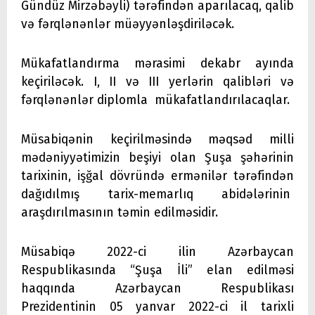
Gündüz Mirzəbəyli) tərəfindən aparılacaq, qalib
və fərqlənənlər müəyyənləşdiriləcək.
Mükafatlandırma mərasimi dekabr ayında
keçiriləcək. I, II və III yerlərin qalibləri və
fərqlənənlər diplomla mükafatlandırılacaqlar.
Müsabiqənin keçirilməsində məqsəd milli
mədəniyyətimizin beşiyi olan Şuşa şəhərinin
tarixinin, işğal dövründə ermənilər tərəfindən
dağıdılmış tarix-memarlıq abidələrinin
araşdırılmasının təmin edilməsidir.
Müsabiqə 2022-ci ilin Azərbaycan
Respublikasında “Şuşa İli” elan edilməsi
haqqında Azərbaycan Respublikası
Prezidentinin 05 yanvar 2022-ci il tarixli