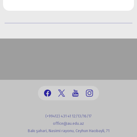
(+99412) 431 41 12/13/16/17
office@au.edu.az
Bakı şəhəri, Nəsimi rayonu, Ceyhun Hacıbəyli, 71