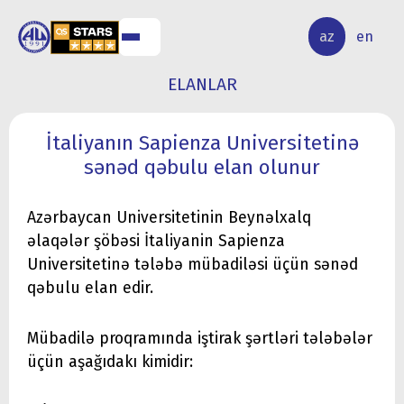
ALQ
ELMİ
az
en
ƏR
TƏDQİQAT
ELANLAR
İtaliyanın Sapienza Universitetinə
sənəd qəbulu elan olunur
Azərbaycan Universitetinin Beynəlxalq
əlaqələr şöbəsi İtaliyanin Sapienza
Universitetinə tələbə mübadiləsi üçün sənəd
qəbulu elan edir.
Mübadilə proqramında iştirak şərtləri tələbələr
üçün aşağıdakı kimidir: