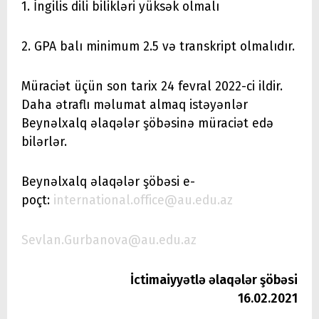
1. İngilis dili bilikləri yüksək olmalı
2. GPA balı minimum 2.5 və transkript olmalıdır.
Müraciət üçün son tarix 24 fevral 2022-ci ildir.
Daha ətraflı məlumat almaq istəyənlər
Beynəlxalq əlaqələr şöbəsinə müraciət edə
bilərlər.
Beynəlxalq əlaqələr şöbəsi e-
poçt:
international.office@au.edu.az
Sevlan.Gurbanova@au.edu.az
İctimaiyyətlə əlaqələr şöbəsi
16.02.2021