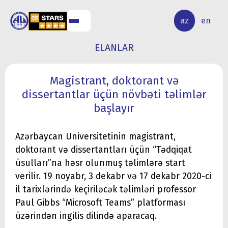
ALQ
ELMİ
az
en
ƏR
TƏDQİQAT
ELANLAR
Magistrant, doktorant və
dissertantlar üçün növbəti təlimlər
başlayır
Azərbaycan Universitetinin magistrant,
doktorant və dissertantları üçün “Tədqiqat
üsulları”na həsr olunmuş təlimlərə start
verilir. 19 noyabr, 3 dekabr və 17 dekabr 2020-ci
il tarixlərində keçiriləcək təlimləri professor
Paul Gibbs “Microsoft Teams” platforması
üzərindən ingilis dilində aparacaq.