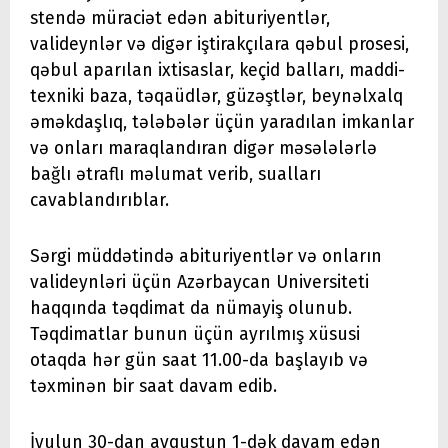
stendə müraciət edən abituriyentlər,
valideynlər və digər iştirakçılara qəbul prosesi,
qəbul aparılan ixtisaslar, keçid balları, maddi-
texniki baza, təqaüdlər, güzəştlər, beynəlxalq
əməkdaşlıq, tələbələr üçün yaradılan imkanlar
və onları maraqlandıran digər məsələlərlə
bağlı ətraflı məlumat verib, sualları
cavablandırıblar.
Sərgi müddətində abituriyentlər və onların
valideynləri üçün Azərbaycan Universiteti
haqqında təqdimat da nümayiş olunub.
Təqdimatlar bunun üçün ayrılmış xüsusi
otaqda hər gün saat 11.00-da başlayıb və
təxminən bir saat davam edib.
İyulun 30-dan avqustun 1-dək davam edən