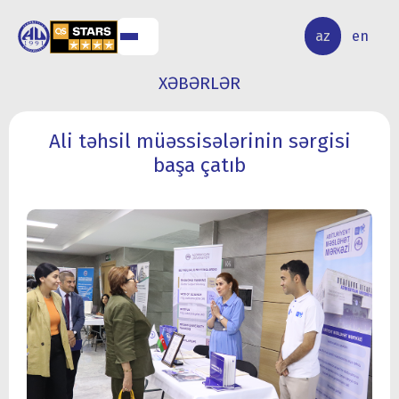
ALQ
ELMİ
az
en
ƏR
TƏDQİQAT
XƏBƏRLƏR
Ali təhsil müəssisələrinin sərgisi
başa çatıb