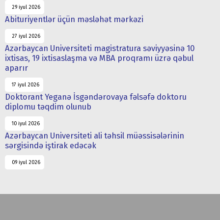
29 iyul 2026
Abituriyentlər üçün məsləhət mərkəzi
27 iyul 2026
Azərbaycan Universiteti magistratura səviyyəsinə 10
ixtisas, 19 ixtisaslaşma və MBA proqramı üzrə qəbul
aparır
17 iyul 2026
Doktorant Yeganə İsgəndərovaya fəlsəfə doktoru
diplomu təqdim olunub
10 iyul 2026
Azərbaycan Universiteti ali təhsil müəssisələrinin
sərgisində iştirak edəcək
09 iyul 2026