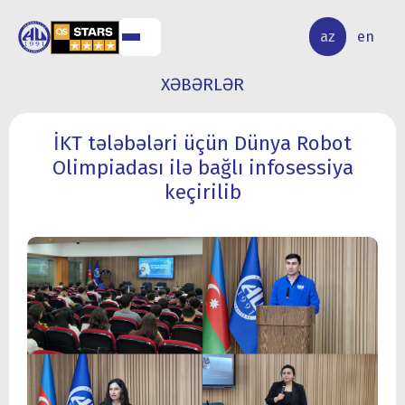
ALQ
ELMİ
az
en
ƏR
TƏDQİQAT
XƏBƏRLƏR
İKT tələbələri üçün Dünya Robot
Olimpiadası ilə bağlı infosessiya
keçirilib