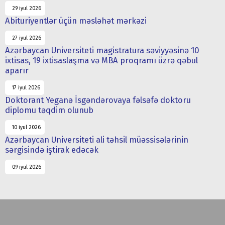
29 iyul 2026
Abituriyentlər üçün məsləhət mərkəzi
27 iyul 2026
Azərbaycan Universiteti magistratura səviyyəsinə 10
ixtisas, 19 ixtisaslaşma və MBA proqramı üzrə qəbul
aparır
17 iyul 2026
Doktorant Yeganə İsgəndərovaya fəlsəfə doktoru
diplomu təqdim olunub
10 iyul 2026
Azərbaycan Universiteti ali təhsil müəssisələrinin
sərgisində iştirak edəcək
09 iyul 2026