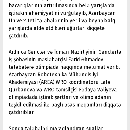
bacarıqlarının artırılmasında belə yarışlarda
iştirakın əhəmiyyətini vurğulayıb, Azərbaycan
Universiteti tələbələrinin yerli və beynəlxalq
yarışlarda əldə etdikləri uğurları diqqətə
çatdırıb.
Ardınca Gənclər və İdman Nazirliyinin Gənclərlə
iş şöbəsinin məsləhətçisi Fərid Əhmədov
tələbələrə olimpiada haqqında məlumat verib.
Azərbaycan Robotexnika Mühəndisliyi
Akademiyası (AREA) WRO koordinatoru Lalə
Qurbanova və WRO təmsilçisi Fədayə Vəliyeva
olimpiadada iştirak şərtləri və olimpiadanın
təşkil edilməsi ilə bağlı əsas məqamları diqqətə
çatdırıblar.
Sonda tələbələri maraqlandıran suallar