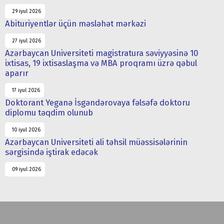
29 iyul 2026
Abituriyentlər üçün məsləhət mərkəzi
27 iyul 2026
Azərbaycan Universiteti magistratura səviyyəsinə 10
ixtisas, 19 ixtisaslaşma və MBA proqramı üzrə qəbul
aparır
17 iyul 2026
Doktorant Yeganə İsgəndərovaya fəlsəfə doktoru
diplomu təqdim olunub
10 iyul 2026
Azərbaycan Universiteti ali təhsil müəssisələrinin
sərgisində iştirak edəcək
09 iyul 2026