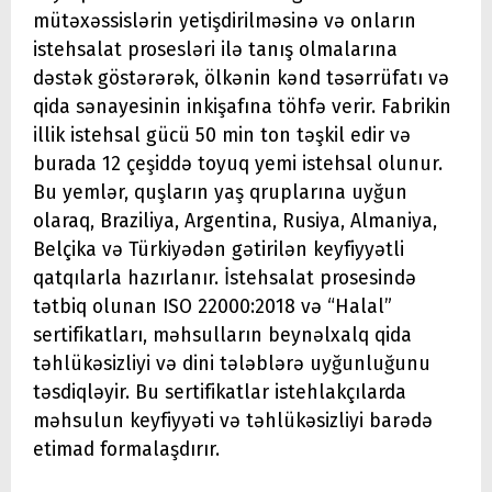
mütəxəssislərin yetişdirilməsinə və onların
istehsalat prosesləri ilə tanış olmalarına
dəstək göstərərək, ölkənin kənd təsərrüfatı və
qida sənayesinin inkişafına töhfə verir. Fabrikin
illik istehsal gücü 50 min ton təşkil edir və
burada 12 çeşiddə toyuq yemi istehsal olunur.
Bu yemlər, quşların yaş qruplarına uyğun
olaraq, Braziliya, Argentina, Rusiya, Almaniya,
Belçika və Türkiyədən gətirilən keyfiyyətli
qatqılarla hazırlanır. İstehsalat prosesində
tətbiq olunan ISO 22000:2018 və “Halal”
sertifikatları, məhsulların beynəlxalq qida
təhlükəsizliyi və dini tələblərə uyğunluğunu
təsdiqləyir. Bu sertifikatlar istehlakçılarda
məhsulun keyfiyyəti və təhlükəsizliyi barədə
etimad formalaşdırır.