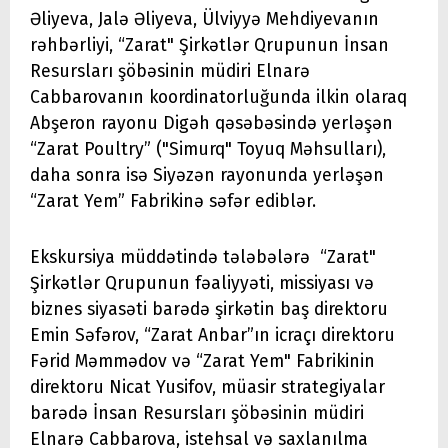
Əliyeva, Jalə Əliyeva, Ülviyyə Mehdiyevanın
rəhbərliyi, “Zarat" Şirkətlər Qrupunun İnsan
Resursları şöbəsinin müdiri Elnarə
Cabbarovanın koordinatorluğunda ilkin olaraq
Abşeron rayonu Digəh qəsəbəsində yerləşən
“Zarat Poultry” ("Simurq" Toyuq Məhsulları),
daha sonra isə Siyəzən rayonunda yerləşən
“Zarat Yem” Fabrikinə səfər ediblər.
Ekskursiya müddətində tələbələrə “Zarat"
Şirkətlər Qrupunun fəaliyyəti, missiyası və
biznes siyasəti barədə şirkətin baş direktoru
Emin Səfərov, “Zarat Anbar”ın icraçı direktoru
Fərid Məmmədov və “Zarat Yem" Fabrikinin
direktoru Nicat Yusifov, müasir strategiyalar
barədə İnsan Resursları şöbəsinin müdiri
Elnarə Cabbarova, istehsal və saxlanılma