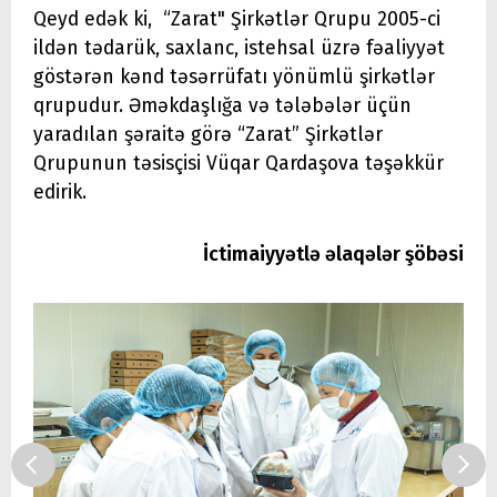
Qeyd edək ki, “Zarat" Şirkətlər Qrupu 2005-ci
ildən tədarük, saxlanc, istehsal üzrə fəaliyyət
göstərən kənd təsərrüfatı yönümlü şirkətlər
qrupudur. Əməkdaşlığa və tələbələr üçün
yaradılan şəraitə görə “Zarat” Şirkətlər
Qrupunun təsisçisi Vüqar Qardaşova təşəkkür
edirik.
İctimaiyyətlə əlaqələr şöbəsi