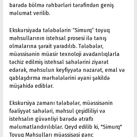
barədə bölmə rəhbərləri tərəfindən geniş
məlumat verilib.
Ekskursiyada tələbələrin “Simurq” toyuq
məhsullarının istehsal prosesi ilə tanış
olmalarına şərait yaradılıb. Tələbələr,
müəssisənin müasir texnoloji avadanlıqlarla
təchiz edilmiş istehsal sahələrini ziyarət
edərək, məhsulun keyfiyyətə nəzarət, emal və
qablaşdırma mərhələlərini əyani şəkildə
müşahidə ediblər.
Ekskursiya zamanı tələbələr, müəssisənin
fəaliyyət sahələri, məhsul çeşidliliyi və
istehsalın güvənliyi barədə ətraflı
məlumatlandırılıblar. Qeyd edilib ki, "Simurq"
Toyuq Məhsulları müəssisəsi gənc