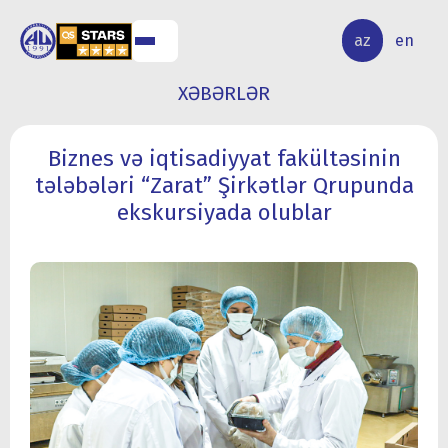
ALQ
ELMİ
az
en
ƏR
TƏDQİQAT
XƏBƏRLƏR
Biznes və iqtisadiyyat fakültəsinin
tələbələri “Zarat” Şirkətlər Qrupunda
ekskursiyada olublar