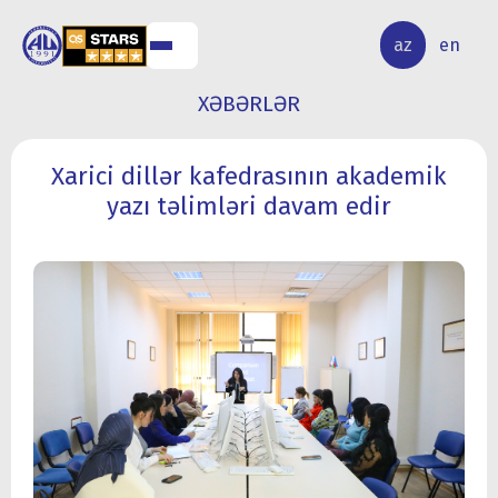
ALQ
ELMİ
az
en
ƏR
TƏDQİQAT
XƏBƏRLƏR
Xarici dillər kafedrasının akademik
yazı təlimləri davam edir