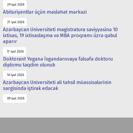
29 iyul 2026
Abituriyentlər üçün məsləhət mərkəzi
27 iyul 2026
Azərbaycan Universiteti magistratura səviyyəsinə 10
ixtisas, 19 ixtisaslaşma və MBA proqramı üzrə qəbul
aparır
17 iyul 2026
Doktorant Yeganə İsgəndərovaya fəlsəfə doktoru
diplomu təqdim olunub
10 iyul 2026
Azərbaycan Universiteti ali təhsil müəssisələrinin
sərgisində iştirak edəcək
09 iyul 2026