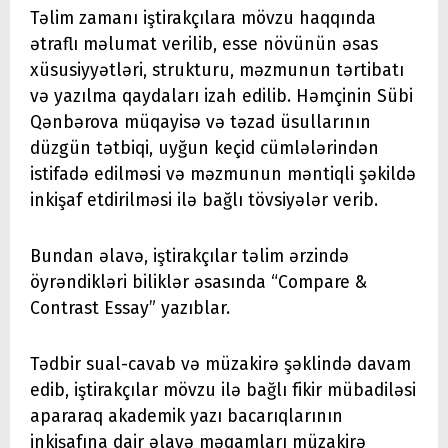
Təlim zamanı iştirakçılara mövzu haqqında
ətraflı məlumat verilib, esse növünün əsas
xüsusiyyətləri, strukturu, məzmunun tərtibatı
və yazılma qaydaları izah edilib. Həmçinin Sübi
Qənbərova müqayisə və təzad üsullarının
düzgün tətbiqi, uyğun keçid cümlələrindən
istifadə edilməsi və məzmunun məntiqli şəkildə
inkişaf etdirilməsi ilə bağlı tövsiyələr verib.
Bundan əlavə, iştirakçılar təlim ərzində
öyrəndikləri biliklər əsasında “Compare &
Contrast Essay” yazıblar.
Tədbir sual-cavab və müzakirə şəklində davam
edib, iştirakçılar mövzu ilə bağlı fikir mübadiləsi
apararaq akademik yazı bacarıqlarının
inkişafına dair əlavə məqamları müzakirə