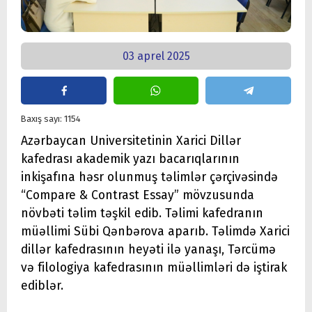
03 aprel 2025
Baxış sayı: 1154
Azərbaycan Universitetinin Xarici Dillər
kafedrası akademik yazı bacarıqlarının
inkişafına həsr olunmuş təlimlər çərçivəsində
“Compare & Contrast Essay” mövzusunda
növbəti təlim təşkil edib. Təlimi kafedranın
müəllimi Sübi Qənbərova aparıb. Təlimdə Xarici
dillər kafedrasının heyəti ilə yanaşı, Tərcümə
və filologiya kafedrasının müəllimləri də iştirak
ediblər.