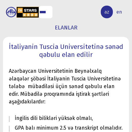
ALQ
ELMİ
az
en
ƏR
TƏDQİQAT
ELANLAR
İtaliyanin Tuscia Universitetinə sənəd
qəbulu elan edilir
Azərbaycan Universitetinin Beynəlxalq
əlaqələr şöbəsi İtaliyanin Tuscia Universitetinə
tələbə mübadiləsi üçün sənəd qəbulu elan
edir. Mübadilə proqramında iştirak şərtləri
aşağıdakılardır:
İngilis dili bilikləri yüksək olmalı,
GPA balı minimum 2.5 və transkript olmalıdır.