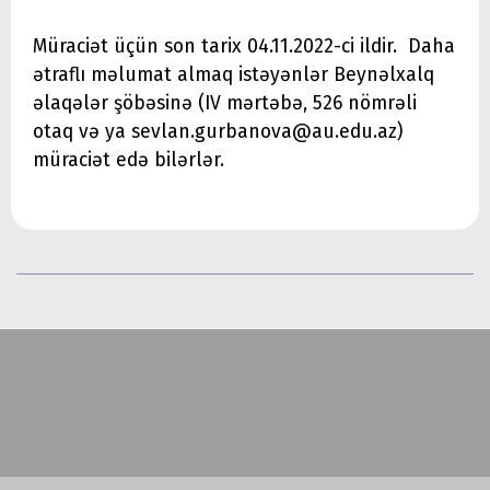
Müraciət üçün son tarix 04.11.2022-ci ildir. Daha
ətraflı məlumat almaq istəyənlər Beynəlxalq
əlaqələr şöbəsinə (IV mərtəbə, 526 nömrəli
otaq və ya sevlan.gurbanova@au.edu.az)
müraciət edə bilərlər.