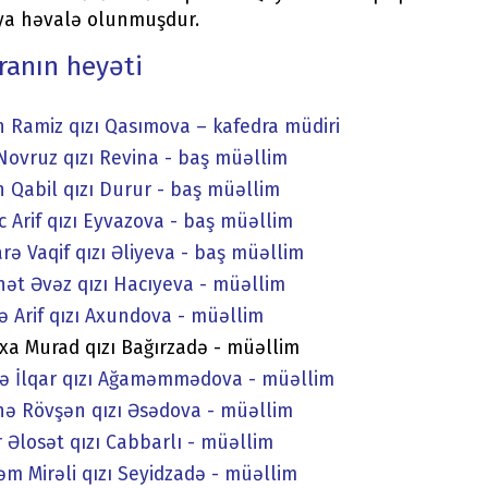
ya həvalə olunmuşdur.
ranın heyəti
 Ramiz qızı Qasımova – kafedra müdiri
Novruz qızı Revina - baş müəllim
 Qabil qızı Durur - baş müəllim
c Arif qızı Eyvazova - baş müəllim
rə Vaqif qızı Əliyeva - baş müəllim
ət Əvəz qızı Hacıyeva - müəllim
ə Arif qızı Axundova - müəllim
xa Murad qızı Bağırzadə - müəllim
rə İlqar qızı Ağaməmmədova - müəllim
ə Rövşən qızı Əsədova - müəllim
 Əlosət qızı Cabbarlı - müəllim
m Mirəli qızı Seyidzadə - müəllim