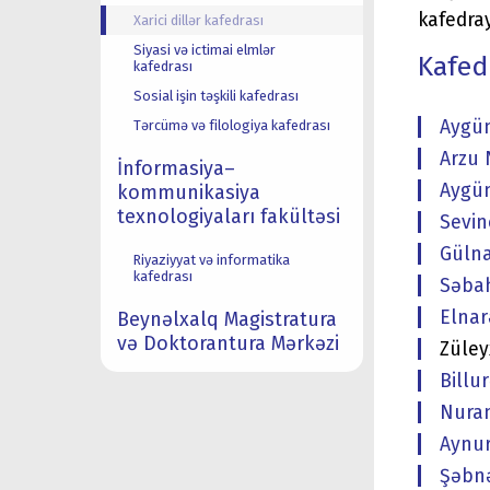
kafedra
Xarici dillər kafedrası
Siyasi və ictimai elmlər
Kafed
kafedrası
Sosial işin təşkili kafedrası
Aygün
Tərcümə və filologiya kafedrası
Arzu 
İnformasiya–
Aygün
kommunikasiya
texnologiyaları fakültəsi
Sevin
Gülna
Riyaziyyat və informatika
kafedrası
Səbah
Elnar
Beynəlxalq Magistratura
və Doktorantura Mərkəzi
Züley
Billu
Nuran
Aynur
Şəbnə