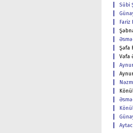
Sübi 
Günay
Fariz
Şəbnə
Əsmər
Şəfa 
Vəfa 
Aynur
Aynur
Nəzmi
Könül
Əsmər
Könül
Günay
Aytac