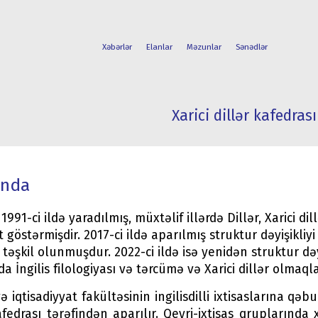
Xəbərlər
Elanlar
Məzunlar
Sənədlər
Xarici dillər kafedrası
FAKÜLTƏLƏR
TƏLƏBƏ
İXTİSASLAR
HƏYATI
ında
1991-ci ildə yaradılmış, müxtəlif illərdə Dillər, Xarici dill
t göstərmişdir. 2017-ci ildə aparılmış struktur dəyişikliyi i
təşkil olunmuşdur. 2022-ci ildə isə yenidən struktur dəy
a İngilis filologiyası və tərcümə və Xarici dillər olmaq
ə iqtisadiyyat fakültəsinin ingilisdilli ixtisaslarına qəbu
afedrası tərəfindən aparılır. Qeyri-ixtisas qruplarında x