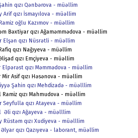
Şahin qızı Qənbərova - müəllim
 Arif qızı İsmayılova - müəllim
 Ramiz oğlu Kazımov - müəllim
m Bəxtiyar qızı Ağaməmmədova - müəllim
 Elşən qızı Nüsrətli - müəllim
Rafiq qızı Nağıyeva - müəllim
Əlişad qızı Emçiyeva - müəllim
 Elpərəst qızı Məmmədova - müəllim
 Mir Asif qızı Həsənova - müəllim
yyə Şahin qızı Mehdizadə - müəlllim
 Ramiz qızı Mahmudova - müəllim
 Seyfulla qızı Atayeva - müəllim
 Əli qızı Ağayeva - müəlllim
 Rüstəm qızı Xudiyeva - müəlllim
 Əlyar qızı Qazıyeva - laborant, müəllim