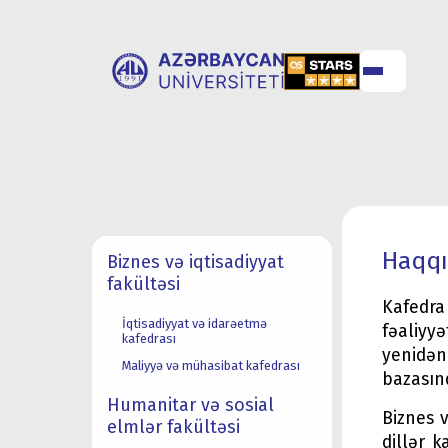
UNİVERSİTET
UNİVERSİTETƏ
HAQQINDA
QƏBUL
Haqq
Biznes və iqtisadiyyat
fakültəsi
Kafedra 
İqtisadiyyat və idarəetmə
fəaliyyə
kafedrası
yenidən 
Maliyyə və mühasibat kafedrası
bazasınd
Humanitar və sosial
Biznes v
elmlər fakültəsi
dillər k