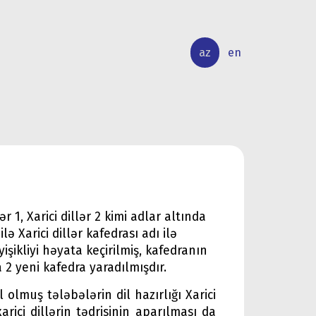
az
en
BEYNƏLXALQ
ELMİ
ƏLAQƏLƏR
TƏDQİQAT
ər 1, Xarici dillər 2 kimi adlar altında
lə Xarici dillər kafedrası adı ilə
işikliyi həyata keçirilmiş, kafedranın
la 2 yeni kafedra yaradılmışdır.
l olmuş tələbələrin dil hazırlığı Xarici
arici dillərin tədrisinin aparılması da