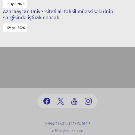
10 iyul 2026
Azərbaycan Universiteti ali təhsil müəssisələrinin
sərgisində iştirak edəcək
09 iyul 2026
(+99412) 431 41 12/13/16/17
office@au.edu.az