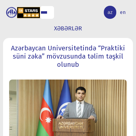
ALQ
ELMİ
az
en
ƏR
TƏDQİQAT
XƏBƏRLƏR
Azərbaycan Universitetində “Praktiki
süni zəka” mövzusunda təlim təşkil
olunub