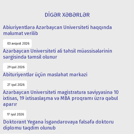
DİGƏR XƏBƏRLƏR
Abiuriyentlərə Azərbaycan Universiteti haqqında
məlumat verilib
03 avqust 2026
Azərbaycan Universiteti ali təhsil müəssisələrinin
sərgisində təmsil olunur
29 iyul 2026
Abituriyentlər üçün məsləhət mərkəzi
27 iyul 2026
Azərbaycan Universiteti magistratura səviyyəsinə 10
ixtisas, 19 ixtisaslaşma və MBA proqramı üzrə qəbul
aparır
17 iyul 2026
Doktorant Yeganə İsgəndərovaya fəlsəfə doktoru
diplomu təqdim olunub