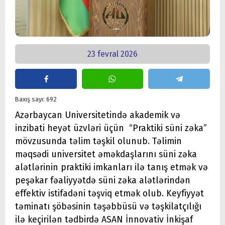
23 fevral 2026
Baxış sayı: 692
Azərbaycan Universitetində akademik və
inzibati heyət üzvləri üçün “Praktiki süni zəka”
mövzusunda təlim təşkil olunub. Təlimin
məqsədi universitet əməkdaşlarını süni zəka
alətlərinin praktiki imkanları ilə tanış etmək və
peşəkar fəaliyyətdə süni zəka alətlərindən
effektiv istifadəni təşviq etmək olub. Keyfiyyət
təminatı şöbəsinin təşəbbüsü və təşkilatçılığı
ilə keçirilən tədbirdə ASAN İnnovativ İnkişaf