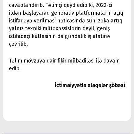
cavablandırıb. Təlimçi qeyd edib ki, 2022-ci
ildən başlayaraq generativ platformaların açıq
istifadəyə verilməsi nəticəsində süni zəka artıq
yalnız texniki mütəxəssislərin deyil, geniş
istifadəçi kütləsinin də gündəlik iş alətinə
çevrilib.
Təlim mövzuya dair fikir mübadiləsi ilə davam
edib.
İctimaiyyətlə əlaqələr şöbəsi