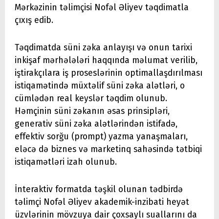
Mərkəzinin təlimçisi Nofəl Əliyev təqdimatla
çıxış edib.
Təqdimatda süni zəka anlayışı və onun tarixi
inkişaf mərhələləri haqqında məlumat verilib,
iştirakçılara iş proseslərinin optimallaşdırılması
istiqamətində müxtəlif süni zəka alətləri, o
cümlədən real keyslər təqdim olunub.
Həmçinin süni zəkanın əsas prinsipləri,
generativ süni zəka alətlərindən istifadə,
effektiv sorğu (prompt) yazma yanaşmaları,
eləcə də biznes və marketinq sahəsində tətbiqi
istiqamətləri izah olunub.
İnteraktiv formatda təşkil olunan tədbirdə
təlimçi Nofəl Əliyev akademik-inzibati heyət
üzvlərinin mövzuya dair çoxsaylı suallarını da