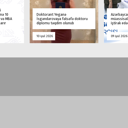
i
nə 10
Doktorant Yeganə
Azərbaycan
a və MBA
İsgəndərovaya fəlsəfə doktoru
müəssisələ
arır
diplomu təqdim olunub
iştirak ed
10 iyul 2026
09 iyul 2026