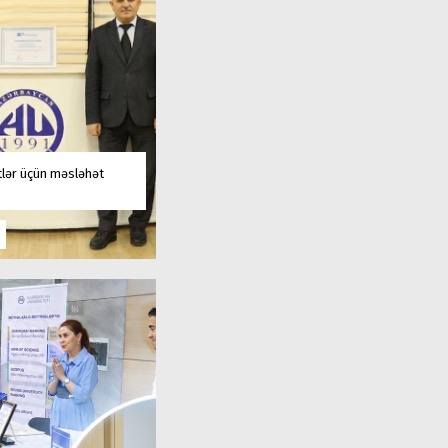
tlər üçün məsləhət