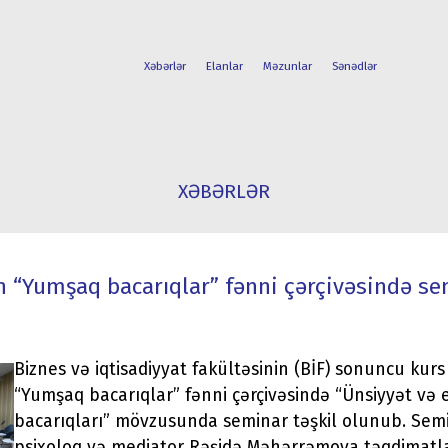
Xəbərlər
Elanlar
Məzunlar
Sənədlər
FAKÜLTƏLƏR
TƏLƏBƏ
XƏBƏRLƏR
İXTİSASLAR
HƏYATI
n “Yumşaq bacarıqlar” fənni çərçivəsində se
Biznes və iqtisadiyyat fakültəsinin (BİF) sonuncu kur
“Yumşaq bacarıqlar” fənni çərçivəsində “Ünsiyyət və 
bacarıqları” mövzusunda seminar təşkil olunub. Semi
psixoloq və mediator Rəşidə Məhərrəmova təqdimatla 