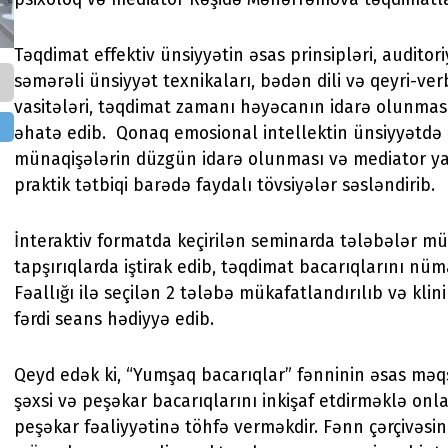
Təqdimat effektiv ünsiyyətin əsas prinsipləri, auditor
səmərəli ünsiyyət texnikaları, bədən dili və qeyri-ver
vasitələri, təqdimat zamanı həyəcanın idarə olunmas
əhatə edib. Qonaq emosional intellektin ünsiyyətdə 
münaqişələrin düzgün idarə olunması və mediator y
praktik tətbiqi barədə faydalı tövsiyələr səsləndirib.
İnteraktiv formatda keçirilən seminarda tələbələr müx
tapşırıqlarda iştirak edib, təqdimat bacarıqlarını nüma
Fəallığı ilə seçilən 2 tələbə mükafatlandırılıb və klin
fərdi seans hədiyyə edib.
Qeyd edək ki, “Yumşaq bacarıqlar” fənninin əsas məq
şəxsi və peşəkar bacarıqlarını inkişaf etdirməklə onl
peşəkar fəaliyyətinə töhfə verməkdir. Fənn çərçivəsi