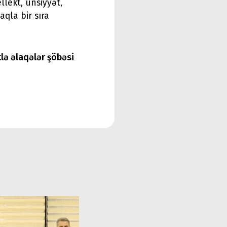
llekt, ünsiyyət,
aqla bir sıra
tlə əlaqələr şöbəsi