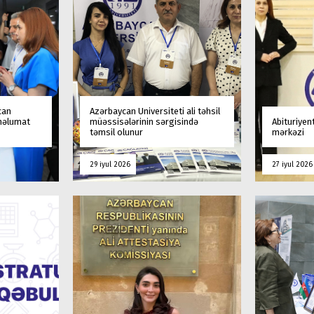
can
Azərbaycan Universiteti ali təhsil
 məlumat
müəssisələrinin sərgisində
Abituriyen
təmsil olunur
mərkəzi
29 iyul 2026
27 iyul 2026