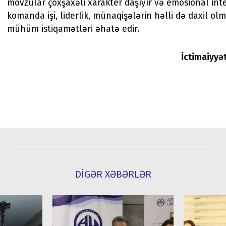
mövzular çoxşaxəli xarakter daşıyır və emosional inte
komanda işi, liderlik, münaqişələrin həlli də daxil olm
mühüm istiqamətləri əhatə edir.
İctimaiyyə
DİGƏR XƏBƏRLƏR