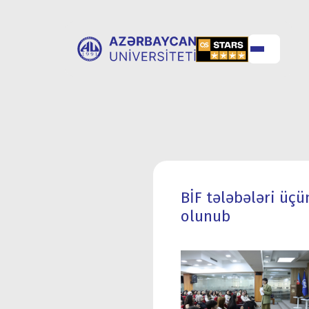
UNİVERSİTET
UNİVERSİTETƏ
HAQQINDA
QƏBUL
BİF tələbələri üçü
olunub