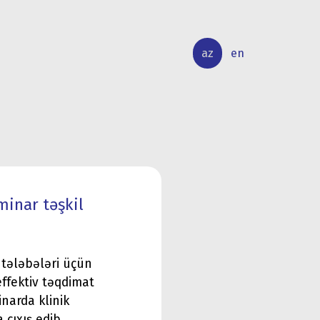
az
en
BEYNƏLXALQ
ELMİ
ƏLAQƏLƏR
TƏDQİQAT
minar təşkil
s tələbələri üçün
effektiv təqdimat
narda klinik
çıxış edib.