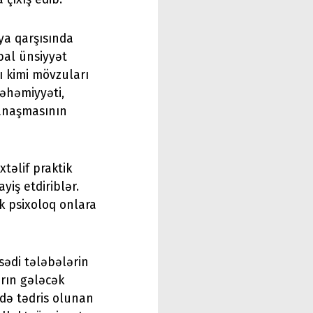
iya qarşısında
bal ünsiyyət
ı kimi mövzuları
əhəmiyyəti,
anaşmasının
təlif praktik
yiş etdiriblər.
ik psixoloq onlara
sədi tələbələrin
arın gələcək
ndə tədris olunan