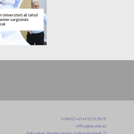
 Universiteti ali təhsil
rinin sərgisində
əcək
(+99412) 431 41 12/13/16/17
office@au.edu.az
Bakı şəhəri, Nəsimi rayonu, Ceyhun Hacıbəyli, 71