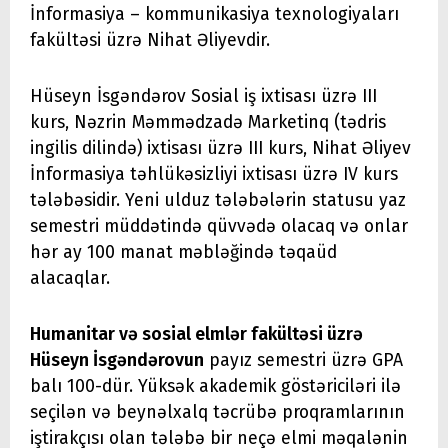
İnformasiya – kommunikasiya texnologiyaları
fakültəsi üzrə Nihat Əliyevdir.
Hüseyn İsgəndərov Sosial iş ixtisası üzrə III
kurs, Nəzrin Məmmədzadə Marketinq (tədris
ingilis dilində) ixtisası üzrə III kurs, Nihat Əliyev
İnformasiya təhlükəsizliyi ixtisası üzrə IV kurs
tələbəsidir. Yeni ulduz tələbələrin statusu yaz
semestri müddətində qüvvədə olacaq və onlar
hər ay 100 manat məbləğində təqaüd
alacaqlar.
Humanitar və sosial elmlər fakültəsi üzrə
Hüseyn İsgəndərovun
payız semestri üzrə GPA
balı 100-dür. Yüksək akademik göstəriciləri ilə
seçilən və beynəlxalq təcrübə proqramlarının
iştirakçısı olan tələbə bir neçə elmi məqalənin