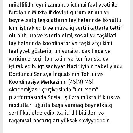
müəllifidir, eyni zamanda ictimai fəaliyyəti ilə
fərqlənir. Müxtəlif dövlət qurumlarının və
beynəlxalq təşkilatların layihələrində könüllü
kimi iştirak edib və müvafiq sertifikatlarla təltif
olunub. Universitetin elmi, sosial və təşkilati
layihələrində koordinator və təşkilatçı kimi
fəaliyyət göstərib, universitet daxilində və
xaricində keçirilən təlim və konfranslarda
iştirak edib. İqtisadiyyat Nazirliyinin tabeliyində
Dördüncü Sənaye İnqilabının Təhlili və
Koordinasiya Mərkəzinin (4SİM) “4Sİ
Akademiyası” çərçivəsində “Coursera”
platformasında Sosial iş üzrə müxtəlif kurs və
modulları uğurla başa vuraraq beynəlxalq
sertifikat əldə edib. Xarici dil bilikləri və
rəqəmsal bacarıqları yüksək səviyyədədir.