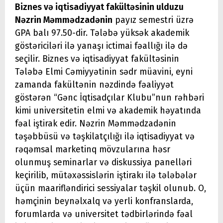
Biznes və iqtisadiyyat fakültəsinin ulduzu
Nəzrin Məmmədzadənin
payız semestri üzrə
GPA balı 97.50-dir. Tələbə yüksək akademik
göstəriciləri ilə yanaşı ictimai fəallığı ilə də
seçilir. Biznes və iqtisadiyyat fakültəsinin
Tələbə Elmi Cəmiyyətinin sədr müavini, eyni
zamanda fakültənin nəzdində fəaliyyət
göstərən “Gənc İqtisadçılar Klubu”nun rəhbəri
kimi universitetin elmi və akademik həyatında
fəal iştirak edir. Nəzrin Məmmədzadənin
təşəbbüsü və təşkilatçılığı ilə iqtisadiyyat və
rəqəmsal marketinq mövzularına həsr
olunmuş seminarlar və diskussiya panelləri
keçirilib, mütəxəssislərin iştirakı ilə tələbələr
üçün maarifləndirici sessiyalar təşkil olunub. O,
həmçinin beynəlxalq və yerli konfranslarda,
forumlarda və universitet tədbirlərində fəal