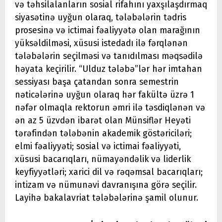
və təhsilalanların sosial rifahını yaxşılaşdırmaq
siyasətinə uyğun olaraq, tələbələrin tədris
prosesinə və ictimai fəaliyyətə olan marağının
yüksəldilməsi, xüsusi istedadı ilə fərqlənən
tələbələrin seçilməsi və tanıdılması məqsədilə
həyata keçirilir. “Ulduz tələbə”lər hər imtahan
sessiyası başa çatandan sonra semestrin
nəticələrinə uyğun olaraq hər fakültə üzrə 1
nəfər olmaqla rektorun əmri ilə təsdiqlənən və
ən az 5 üzvdən ibarət olan Münsiflər Heyəti
tərəfindən tələbənin akademik göstəriciləri;
elmi fəaliyyəti; sosial və ictimai fəaliyyəti,
xüsusi bacarıqları, nümayəndəlik və liderlik
keyfiyyətləri; xarici dil və rəqəmsal bacarıqları;
intizam və nümunəvi davranışına görə seçilir.
Layihə bakalavriat tələbələrinə şamil olunur.