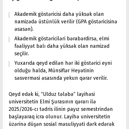
Akademik göstəricisi daha yüksək olan
namizədə üstünlük verilir (GPA göstəricisinə
əsasən).
Akademik göstəriciləri bərabərdirsə, elmi
fəaliyyət balı daha yüksək olan namizəd
seçilir.
Yuxarıda qeyd edilən hər iki göstərici eyni
olduğu halda, Münsiflər Heyətinin
səsverməsi əsasında yekun qərar verilir.
Qeyd edək ki, “Ulduz tələbə” layihəsi
universitetin Elmi Şurasının qərarı ilə
2025/2026-cı tədris ilinin payız semestrindən
başlayaraq icra olunur. Layihə universitetin
üzərinə düşən sosial məsuliyyəti dərk edərək