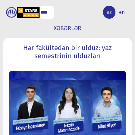
ALQ
ELMİ
az
en
ƏR
TƏDQİQAT
XƏBƏRLƏR
Hər fakültədən bir ulduz: yaz
semestrinin ulduzları