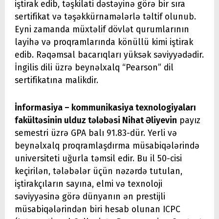
iştirak edib, təşkilati dəstəyinə görə bir sıra
sertifikat və təşəkkürnamələrlə təltif olunub.
Eyni zamanda müxtəlif dövlət qurumlarının
layihə və proqramlarında könüllü kimi iştirak
edib. Rəqəmsal bacarıqları yüksək səviyyədədir.
İngilis dili üzrə beynəlxalq “Pearson” dil
sertifikatına malikdir.
İnformasiya – kommunikasiya texnologiyaları
fakültəsinin ulduz tələbəsi
Nihat Əliyevin
payız
semestri üzrə GPA balı 91.83-dür. Yerli və
beynəlxalq proqramlaşdırma müsabiqələrində
universiteti uğurla təmsil edir. Bu il 50-cisi
keçirilən, tələbələr üçün nəzərdə tutulan,
iştirakçıların sayına, elmi və texnoloji
səviyyəsinə görə dünyanın ən prestijli
müsabiqələrindən biri hesab olunan ICPC