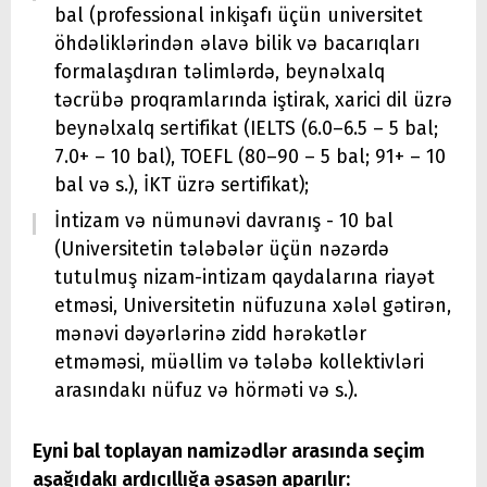
bal (professional inkişafı üçün universitet
öhdəliklərindən əlavə bilik və bacarıqları
formalaşdıran təlimlərdə, beynəlxalq
təcrübə proqramlarında iştirak, xarici dil üzrə
beynəlxalq sertifikat (IELTS (6.0–6.5 – 5 bal;
7.0+ – 10 bal), TOEFL (80–90 – 5 bal; 91+ – 10
bal və s.), İKT üzrə sertifikat);
İntizam və nümunəvi davranış - 10 bal
(Universitetin tələbələr üçün nəzərdə
tutulmuş nizam-intizam qaydalarına riayət
etməsi, Universitetin nüfuzuna xələl gətirən,
mənəvi dəyərlərinə zidd hərəkətlər
etməməsi, müəllim və tələbə kollektivləri
arasındakı nüfuz və hörməti və s.).
Eyni bal toplayan namizədlər arasında seçim
aşağıdakı ardıcıllığa əsasən aparılır: