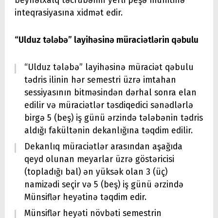
beynəlxalq təcrübənin yerli peşə mühitinə
inteqrasiyasına xidmət edir.
“Ulduz tələbə” layihəsinə müraciətlərin qəbulu
“Ulduz tələbə” layihəsinə müraciət qəbulu
tədris ilinin hər semestri üzrə imtahan
sessiyasının bitməsindən dərhal sonra elan
edilir və müraciətlər təsdiqedici sənədlərlə
birgə 5 (beş) iş günü ərzində tələbənin tədris
aldığı fakültənin dekanlığına təqdim edilir.
Dekanlıq müraciətlər arasından aşağıda
qeyd olunan meyarlar üzrə göstəricisi
(topladığı bal) ən yüksək olan 3 (üç)
namizədi seçir və 5 (beş) iş günü ərzində
Münsiflər heyətinə təqdim edir.
Münsiflər heyəti növbəti semestrin