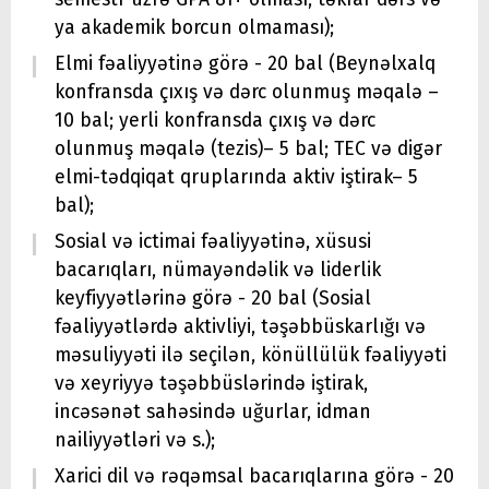
ya akademik borcun olmaması);
Elmi fəaliyyətinə görə - 20 bal (Beynəlxalq
konfransda çıxış və dərc olunmuş məqalə –
10 bal; yerli konfransda çıxış və dərc
olunmuş məqalə (tezis)– 5 bal; TEC və digər
elmi-tədqiqat qruplarında aktiv iştirak– 5
bal);
Sosial və ictimai fəaliyyətinə, xüsusi
bacarıqları, nümayəndəlik və liderlik
keyfiyyətlərinə görə - 20 bal (Sosial
fəaliyyətlərdə aktivliyi, təşəbbüskarlığı və
məsuliyyəti ilə seçilən, könüllülük fəaliyyəti
və xeyriyyə təşəbbüslərində iştirak,
incəsənət sahəsində uğurlar, idman
nailiyyətləri və s.);
Xarici dil və rəqəmsal bacarıqlarına görə - 20