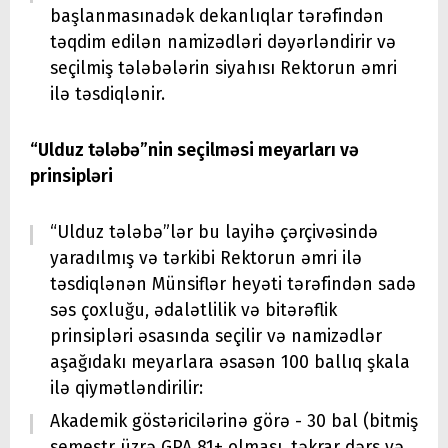
başlanmasınadək dekanlıqlar tərəfindən
təqdim edilən namizədləri dəyərləndirir və
seçilmiş tələbələrin siyahısı Rektorun əmri
ilə təsdiqlənir.
“Ulduz tələbə”nin seçilməsi meyarları və
prinsipləri
“Ulduz tələbə”lər bu layihə çərçivəsində
yaradılmış və tərkibi Rektorun əmri ilə
təsdiqlənən Münsiflər heyəti tərəfindən sadə
səs çoxluğu, ədalətlilik və bitərəflik
prinsipləri əsasında seçilir və namizədlər
aşağıdakı meyarlara əsasən 100 ballıq şkala
ilə qiymətləndirilir:
Akademik göstəricilərinə görə - 30 bal (bitmiş
semestr üzrə GPA 81+ olması, təkrar dərs və