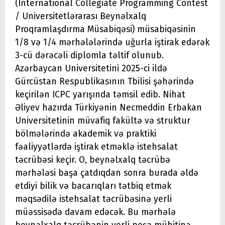
(International Collegiate Programming Contest
/ Universitetlərarası Beynəlxalq
Proqramlaşdırma Müsabiqəsi) müsabiqəsinin
1/8 və 1/4 mərhələlərində uğurla iştirak edərək
3-cü dərəcəli diplomla təltif olunub.
Azərbaycan Universitetini 2025-ci ildə
Gürcüstan Respublikasının Tbilisi şəhərində
keçirilən ICPC yarışında təmsil edib. Nihat
Əliyev hazırda Türkiyənin Necmeddin Erbakan
Universitetinin müvafiq fakültə və struktur
bölmələrində akademik və praktiki
fəaliyyətlərdə iştirak etməklə istehsalat
təcrübəsi keçir. O, beynəlxalq təcrübə
mərhələsi başa çatdıqdan sonra burada əldə
etdiyi bilik və bacarıqları tətbiq etmək
məqsədilə istehsalat təcrübəsinə yerli
müəssisədə davam edəcək. Bu mərhələ