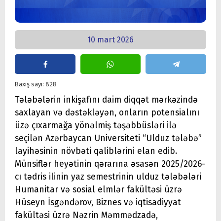
10 mart 2026
Baxış sayı: 828
Tələbələrin inkişafını daim diqqət mərkəzində
saxlayan və dəstəkləyən, onların potensialını
üzə çıxarmağa yönəlmiş təşəbbüsləri ilə
seçilən Azərbaycan Universiteti “Ulduz tələbə”
layihəsinin növbəti qaliblərini elan edib.
Münsiflər heyətinin qərarına əsasən 2025/2026-
cı tədris ilinin yaz semestrinin ulduz tələbələri
Humanitar və sosial elmlər fakültəsi üzrə
Hüseyn İsgəndərov, Biznes və iqtisadiyyat
fakültəsi üzrə Nəzrin Məmmədzadə,