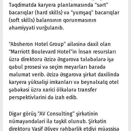
Təqdimatda karyera planlamasında “sərt”
bacarıqlar (hard skills) və “yumşaq” bacarıqlar
(soft skills) balansının qorunmasının
əhəmiyyəti vurğulanıb.
“Absheron Hotel Group” ailəsinə daxil olan
“Marriott Boulevard Hotel”in İnsan resursları
üzrə direktoru Əzizə Əsgərova tələbələrə işə
qəbul prosesi və seçim meyarları barədə
məlumat verib. Əzizə Əsgərova şirkət daxilində
karyera yüksəlişi imkanları və beynəlxalq otel
şəbəkəsi üzrə xarici ölkələrə transfer
perspektivlərini də izah edib.
Digər görüş “AV Consulting” şirkətinin
nümayəndələri ilə təşkil olunub. Şirkətin
direktoru Vasif Əliyev rəhbərlik etdiyi müəssisə