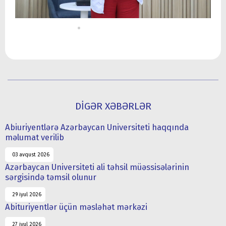
DİGƏR XƏBƏRLƏR
Abiuriyentlərə Azərbaycan Universiteti haqqında
məlumat verilib
03 avqust 2026
Azərbaycan Universiteti ali təhsil müəssisələrinin
sərgisində təmsil olunur
29 iyul 2026
Abituriyentlər üçün məsləhət mərkəzi
27 iyul 2026