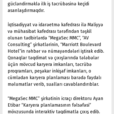
gücləndirməklə ilk iş təcrübəsinə keçidi
asanlaşdırmaqdır.
İqtisadiyyat və idarəetmə kafedrası ilə Maliyyə
və mühasibat kafedrası tərəfindən təşkil
olunan tədbirlərdə “MegaSec MMC”, “AV
Consulting” şirkətlərinin, “Marriott Boulevard
Hotel”in rəhbər və nümayəndələri iştirak edib.
Qonaqlar təqdimat və çıxışlarında tələbələr
üçün mövcud karyera imkanları, təcrübə
proqramları, peşəkar inkişaf imkanları, o
cümlədən karyera planlaması barədə faydalı
məlumatlar verib, sualları cavablandırıblar.
“MegaSec MMC” şirkətinin icraçı direktoru Ayan
Etibar “Karyera planlamasının fəlsəfəsi”
mövzusunda interaktiv təqdimatla çıxış edib.