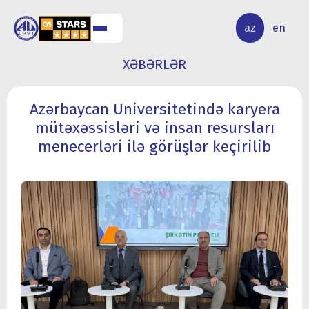
ALQ
ELMİ
az
en
ƏR
TƏDQİQAT
XƏBƏRLƏR
Azərbaycan Universitetində karyera
mütəxəssisləri və insan resursları
menecerləri ilə görüşlər keçirilib