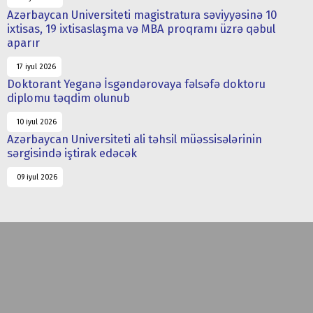
Azərbaycan Universiteti magistratura səviyyəsinə 10
ixtisas, 19 ixtisaslaşma və MBA proqramı üzrə qəbul
aparır
17 iyul 2026
Doktorant Yeganə İsgəndərovaya fəlsəfə doktoru
diplomu təqdim olunub
10 iyul 2026
Azərbaycan Universiteti ali təhsil müəssisələrinin
sərgisində iştirak edəcək
09 iyul 2026