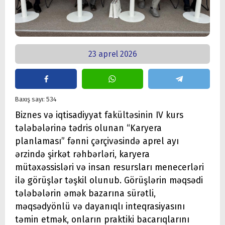
23 aprel 2026
Baxış sayı: 534
Biznes və iqtisadiyyat fakültəsinin IV kurs
tələbələrinə tədris olunan “Karyera
planlaması” fənni çərçivəsində aprel ayı
ərzində şirkət rəhbərləri, karyera
mütəxəssisləri və insan resursları menecerləri
ilə görüşlər təşkil olunub. Görüşlərin məqsədi
tələbələrin əmək bazarına sürətli,
məqsədyönlü və dayanıqlı inteqrasiyasını
təmin etmək, onların praktiki bacarıqlarını