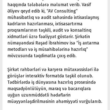
haqqında tələbələrə məlumat verib. Vasif
Əliyev qeyd edib ki, “AV Consulting”
mühasibatlıq və audit sahəsində ixtisaslaşmış
kadrların hazırlanması, ixtisasartırma
proqramlarının təşkili, audit və konsaltinq
xidmətləri üzrə fəaliyyət göstərir. Şirkətin
nümayəndəsi Rəşad İbrahimov isə “İş axtarma
metodları və iş müsahibələrinə hazırlıq”
mövzusunda təqdimatla çıxış edib.
Şirkət rəhbərləri və karyera mütəxəssisləri ilə
görüşlər interaktiv formatda təşkil olunub.
Tədbirlərdə iş dünyasına hazırlıq prosesində
məqsədyönlülüyün, maraq və bacarıqlara
uyğun uzunmüddətli hədəflərin
müəyyənləşdirilməsinin əhəmiyyəti vurğulanıb.