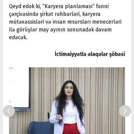
Qeyd edək ki, “Karyera planlaması” fənni
çərçivəsində şirkət rəhbərləri, karyera
mütəxəssisləri və insan resursları menecerləri
ilə görüşlər may ayının sonunadək davam
edəcək.
İctimaiyyətlə əlaqələr şöbəsi