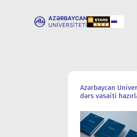
UNİVERSİTET
UNİVERSİTETƏ
HAQQINDA
QƏBUL
Azərbaycan Univer
dərs vəsaiti hazırl