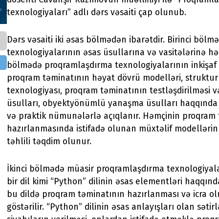
texnologiyaları” adlı dərs vəsaiti çap olunub.
Dərs vəsaiti iki əsas bölmədən ibarətdir. Birinci böl
texnologiyalarının əsas üsullarına və vasitələrinə həs
bölmədə proqramlaşdırma texnologiyalarının inkişaf 
proqram təminatının həyat dövrü modelləri, struktu
texnologiyası, proqram təminatının testləşdirilməsi 
üsulları, obyektyönümlü yanaşma üsulları haqqında 
və praktik nümunələrlə açıqlanır. Həmçinin proqram
hazırlanmasında istifadə olunan müxtəlif modellərin
təhlili təqdim olunur.
İkinci bölmədə müasir proqramlaşdırma texnologiyal
bir dil kimi “Python” dilinin əsas elementləri haqqınd
bu dildə proqram təminatının hazırlanması və icra o
göstərilir. “Python” dilinin əsas anlayışları olan sətirl