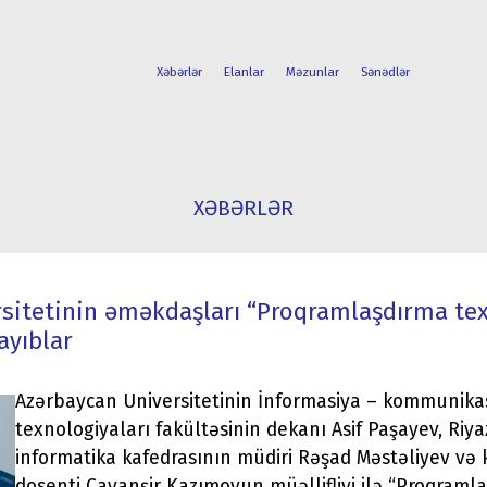
Xəbərlər
Elanlar
Məzunlar
Sənədlər
FAKÜLTƏLƏR
TƏLƏBƏ
XƏBƏRLƏR
İXTİSASLAR
HƏYATI
sitetinin əməkdaşları “Proqramlaşdırma texn
ayıblar
Azərbaycan Universitetinin İnformasiya – kommunika
texnologiyaları fakültəsinin dekanı Asif Paşayev, Riya
informatika kafedrasının müdiri Rəşad Məstəliyev və 
dosenti Cavanşir Kazımovun müəllifliyi ilə “Proqraml