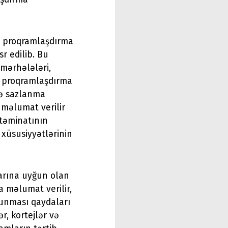
mə proqramlaşdırma
r edilib. Bu
mərhələləri,
r proqramlaşdırma
və sazlanma
məlumat verilir
 təminatının
 xüsusiyyətlərinin
arına uyğun olan
a məlumat verilir,
lunması qaydaları
ər, kortejlər və