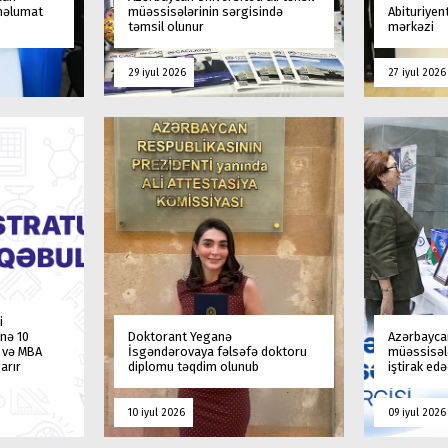
 məlumat
müəssisələrinin sərgisində
Abituriyen
təmsil olunur
mərkəzi
29 iyul 2026
27 iyul 2026
i
nə 10
Doktorant Yeganə
Azərbaycan
a və MBA
İsgəndərovaya fəlsəfə doktoru
müəssisələ
arır
diplomu təqdim olunub
iştirak ed
10 iyul 2026
09 iyul 2026