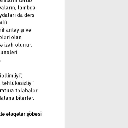
amların tərtib
iyaların, lambda
aydaları da dərs
mlü
if anlayışı və
pləri olan
ə izah olunur.
unələri
.
llimliyi”,
 təhlükəsizliyi”
ratura tələbələri
dalana bilərlər.
tlə əlaqələr şöbəsi