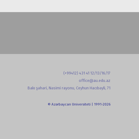
(+99412) 431 41 12/13/16/17
office@au.edu.az
Bakı şəhəri, Nəsimi rayonu, Ceyhun Hacıbəyli, 71
© Azərbaycan Universiteti | 1991-2026