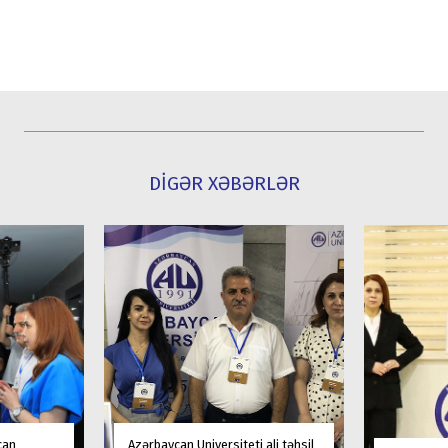
DİGƏR XƏBƏRLƏR
can
Azərbaycan Universiteti ali təhsil