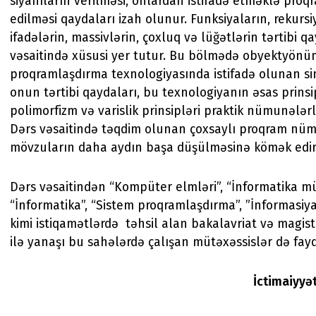
siyahıların verilməsi, onlardan istifadə etməklə proqr
edilməsi qaydaları izah olunur. Funksiyaların, rekurs
ifadələrin, massivlərin, çoxluq və lüğətlərin tərtibi q
vəsaitində xüsusi yer tutur. Bu bölmədə obyektyönü
proqramlaşdırma texnologiyasında istifadə olunan sin
onun tərtibi qaydaları, bu texnologiyanın əsas prinsi
polimorfizm və varislik prinsipləri praktik nümunələrl
Dərs vəsaitində təqdim olunan çoxsaylı proqram nüm
mövzuların daha aydın başa düşülməsinə kömək edir
Dərs vəsaitindən “Kompüter elmləri”, “İnformatika müə
“İnformatika”, “Sistem proqramlaşdırma”, ”İnformasiya
kimi istiqamətlərdə təhsil alan bakalavriat və magist
ilə yanaşı bu sahələrdə çalışan mütəxəssislər də fay
İctimaiyyə