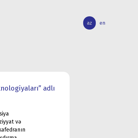
az
en
BEYNƏLXALQ
ELMİ
ƏLAQƏLƏR
TƏDQİQAT
ologiyaları” adlı
siya
ziyyat və
kafedranın
aşdırma