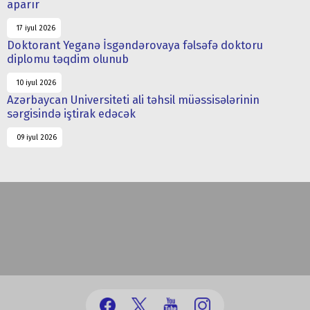
aparır
17 iyul 2026
Doktorant Yeganə İsgəndərovaya fəlsəfə doktoru
diplomu təqdim olunub
10 iyul 2026
Azərbaycan Universiteti ali təhsil müəssisələrinin
sərgisində iştirak edəcək
09 iyul 2026