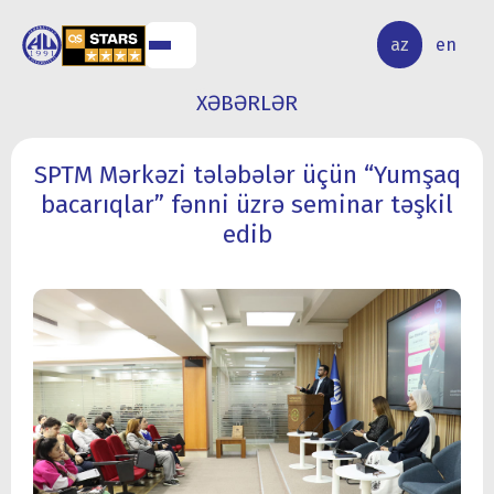
ALQ
ELMİ
az
en
ƏR
TƏDQİQAT
XƏBƏRLƏR
SPTM Mərkəzi tələbələr üçün “Yumşaq
bacarıqlar” fənni üzrə seminar təşkil
edib