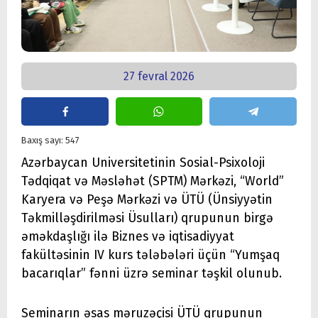
27 fevral 2026
Baxış sayı: 547
Azərbaycan Universitetinin Sosial-Psixoloji
Tədqiqat və Məsləhət (SPTM) Mərkəzi, “World”
Karyera və Peşə Mərkəzi və ÜTÜ (Ünsiyyətin
Təkmilləşdirilməsi Üsulları) qrupunun birgə
əməkdaşlığı ilə Biznes və iqtisadiyyat
fakültəsinin IV kurs tələbələri üçün “Yumşaq
bacarıqlar” fənni üzrə seminar təşkil olunub.
Seminarın əsas məruzəçisi ÜTÜ qrupunun