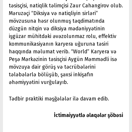
təsisçisi, natiqlik təlimçisi Zaur Cahangirov olub.
Məruzəçi “Diksiya və natiqliyin sirləri”
mövzusuna həsr olunmuş təqdimatında
düzgün nitqin və diksiya mədəniyyətinin
işgüzar mühitdəki əvəzolunmaz rolu, effektiv
kommunikasiyanın karyera uğuruna təsiri
haqqında məlumat verib. “World” Karyera və
Peşə Mərkəzinin təsisçisi Aygün Məmmədli isə
mövzuya dair görüş və təcrübələrini
tələbələrlə bölüşüb, şəxsi inkişafın
əhəmiyyətini vurğulayıb.
Tədbir praktiki məşğələlər ilə davam edib.
İctimaiyyətlə əlaqələr şöbəsi