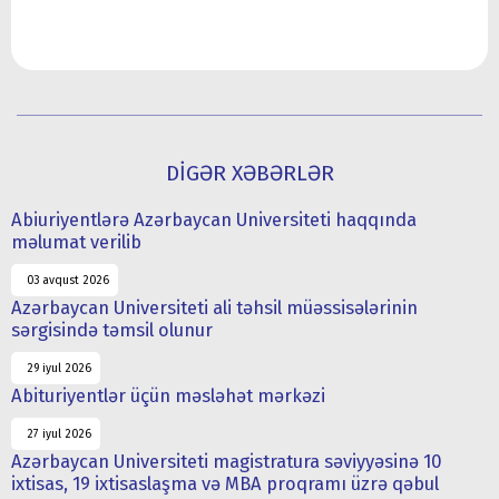
DİGƏR XƏBƏRLƏR
Abiuriyentlərə Azərbaycan Universiteti haqqında
məlumat verilib
03 avqust 2026
Azərbaycan Universiteti ali təhsil müəssisələrinin
sərgisində təmsil olunur
29 iyul 2026
Abituriyentlər üçün məsləhət mərkəzi
27 iyul 2026
Azərbaycan Universiteti magistratura səviyyəsinə 10
ixtisas, 19 ixtisaslaşma və MBA proqramı üzrə qəbul