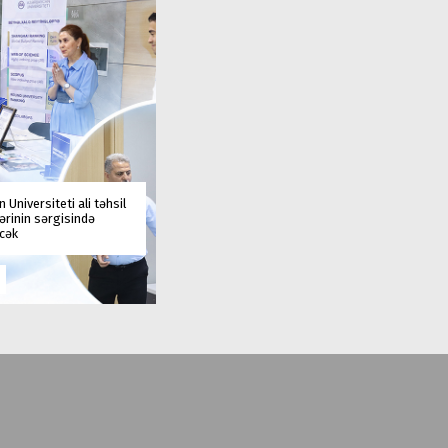
 Universiteti ali təhsil
rinin sərgisində
əcək