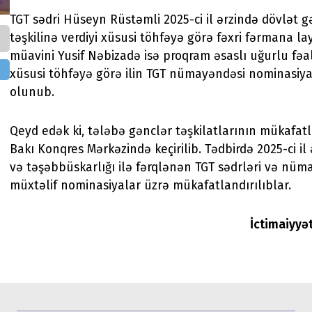
TGT sədri Hüseyn Rüstəmli 2025-ci il ərzində dövlət g
təşkilinə verdiyi xüsusi töhfəyə görə fəxri fərmana la
müavini Yusif Nəbizadə isə proqram əsaslı uğurlu fəal
xüsusi töhfəyə görə ilin TGT nümayəndəsi nominasiyas
olunub.
Qeyd edək ki, tələbə gənclər təşkilatlarının mükafa
Bakı Konqres Mərkəzində keçirilib. Tədbirdə 2025-ci il 
və təşəbbüskarlığı ilə fərqlənən TGT sədrləri və nüm
müxtəlif nominasiyalar üzrə mükafatlandırılıblar.
İctimaiyyə