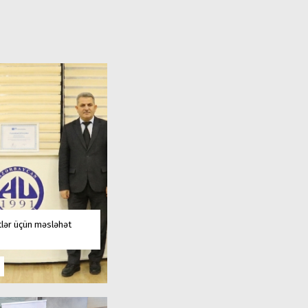
tlər üçün məsləhət