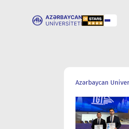
UNİVERSİTET
UNİVERSİTETƏ
HAQQINDA
QƏBUL
Azərbaycan Univers