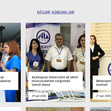
DİGƏR XƏBƏRLƏR
can
Azərbaycan Universiteti ali təhsil
 məlumat
müəssisələrinin sərgisində
Abituriyen
təmsil olunur
mərkəzi
29 iyul 2026
27 iyul 2026