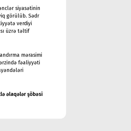
ənclər siyasətinin
yiq görülüb. Sədr
iyyətə verdiyi
ı üzrə təltif
tlandırma mərasimi
ərzində fəaliyyəti
ayəndələri
tlə əlaqələr şöbəsi