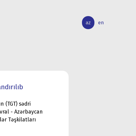
az
en
BEYNƏLXALQ
ELMİ
ƏLAQƏLƏR
TƏDQİQAT
ndırılıb
n (TGT) sədri
vral - Azərbaycan
r Təşkilatları