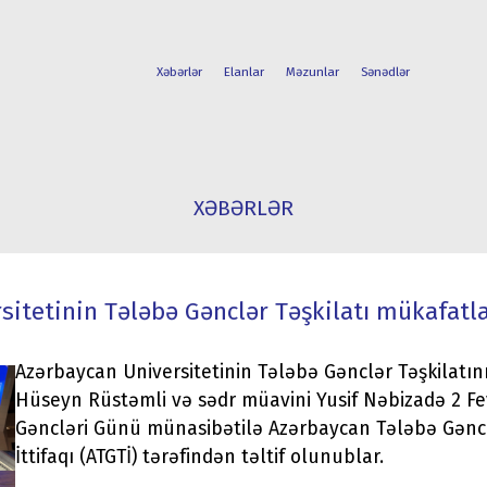
Xəbərlər
Elanlar
Məzunlar
Sənədlər
FAKÜLTƏLƏR
TƏLƏBƏ
XƏBƏRLƏR
İXTİSASLAR
HƏYATI
itetinin Tələbə Gənclər Təşkilatı mükafatla
Azərbaycan Universitetinin Tələbə Gənclər Təşkilatını
Hüseyn Rüstəmli və sədr müavini Yusif Nəbizadə 2 Fe
Gəncləri Günü münasibətilə Azərbaycan Tələbə Gənclə
İttifaqı (ATGTİ) tərəfindən təltif olunublar.