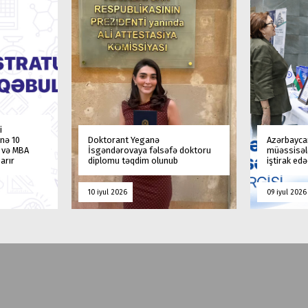
i
nə 10
Doktorant Yeganə
Azərbaycan
a və MBA
İsgəndərovaya fəlsəfə doktoru
müəssisələ
arır
diplomu təqdim olunub
iştirak ed
10 iyul 2026
09 iyul 2026