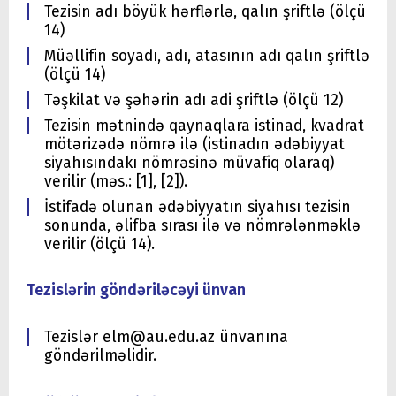
Tezisin adı böyük hərflərlə, qalın şriftlə (ölçü
14)
Müəllifin soyadı, adı, atasının adı qalın şriftlə
(ölçü 14)
Təşkilat və şəhərin adı adi şriftlə (ölçü 12)
Tezisin mətnində qaynaqlara istinad, kvadrat
mötərizədə nömrə ilə (istinadın ədəbiyyat
siyahısındakı nömrəsinə müvafiq olaraq)
verilir (məs.: [1], [2]).
İstifadə olunan ədəbiyyatın siyahısı tezisin
sonunda, əlifba sırası ilə və nömrələnməklə
verilir (ölçü 14).
Tezislərin göndəriləcəyi ünvan
Tezislər elm@au.edu.az ünvanına
göndərilməlidir.