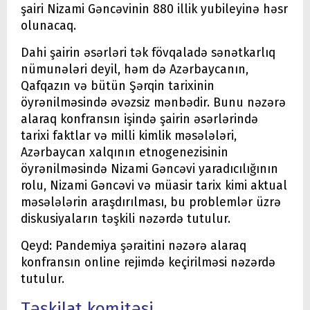
şairi Nizami Gəncəvinin 880 illik yubileyinə həsr
olunacaq.
Dahi şairin əsərləri tək fövqaladə sənətkarlıq
nümunələri deyil, həm də Azərbaycanın,
Qafqazın və bütün Şərqin tarixinin
öyrənilməsində əvəzsiz mənbədir. Bunu nəzərə
alaraq konfransın işində şairin əsərlərində
tarixi faktlar və milli kimlik məsələləri,
Azərbaycan xalqının etnogenezisinin
öyrənilməsində Nizami Gəncəvi yaradıcılığının
rolu, Nizami Gəncəvi və müasir tarix kimi aktual
məsələlərin araşdırılması, bu problemlər üzrə
diskusiyaların təşkili nəzərdə tutulur.
Qeyd: Pandemiya şəraitini nəzərə alaraq
konfransın online rejimdə keçirilməsi nəzərdə
tutulur.
Təşkilat komitəsi