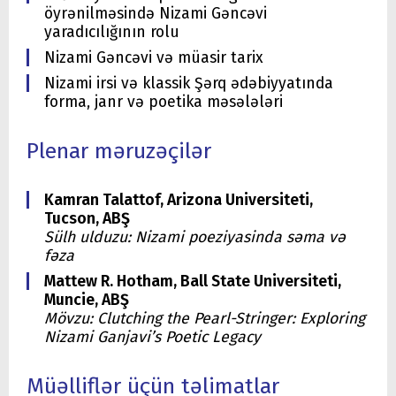
öyrənilməsində Nizami Gəncəvi
yaradıcılığının rolu
Nizami Gəncəvi və müasir tarix
Nizami irsi və klassik Şərq ədəbiyyatında
forma, janr və poetika məsələləri
Plenar məruzəçilər
Kamran Talattof, Arizona Universiteti,
Tucson, ABŞ
Sülh ulduzu: Nizami poeziyasinda səma və
fəza
Mattew R. Hotham, Ball State Universiteti,
Muncie, ABŞ
Mövzu: Clutching the Pearl-Stringer: Exploring
Nizami Ganjavi’s Poetic Legacy
Müəlliflər üçün təlimatlar