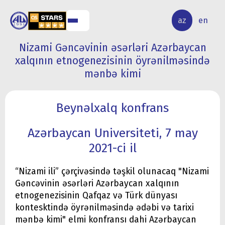
ALQ
ELMİ
az
en
ƏR
TƏDQİQAT
Nizami Gəncəvinin əsərləri Azərbaycan
xalqının etnogenezisinin öyrənilməsində
mənbə kimi
Beynəlxalq konfrans
Azərbaycan Universiteti, 7 may
2021-ci il
“Nizami ili” çərçivəsində təşkil olunacaq "Nizami
Gəncəvinin əsərləri Azərbaycan xalqının
etnogenezisinin Qafqaz və Türk dünyası
kontesktində öyrənilməsində ədəbi və tarixi
mənbə kimi" elmi konfransı dahi Azərbaycan