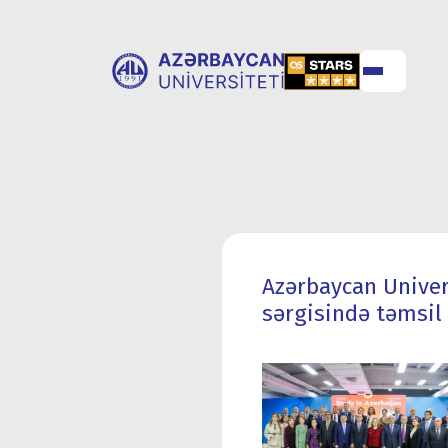
UNİVERSİTET
UNİVERSİTETƏ
HAQQINDA
QƏBUL
Azərbaycan Univers
sərgisində təmsil