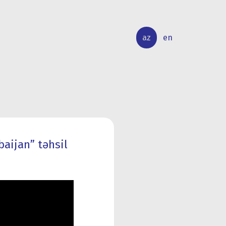
az
en
BEYNƏLXALQ
ELMİ
ƏLAQƏLƏR
TƏDQİQAT
baijan” təhsil