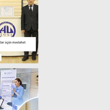
tlər üçün məsləhət