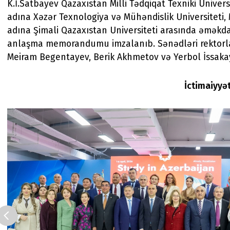
K.İ.Satbayev Qazaxıstan Milli Tədqiqat Texniki Univers
adına Xəzər Texnologiya və Mühəndislik Universiteti
adına Şimali Qazaxıstan Universiteti arasında əməkda
anlaşma memorandumu imzalanıb. Sənədləri rektorla
Meiram Begentayev, Berik Akhmetov və Yerbol İssakay
İctimaiyyə