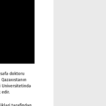
lsəfə doktoru
i Qazaxıstanın
 Universitetində
 edir.
ikləri tərəfindən