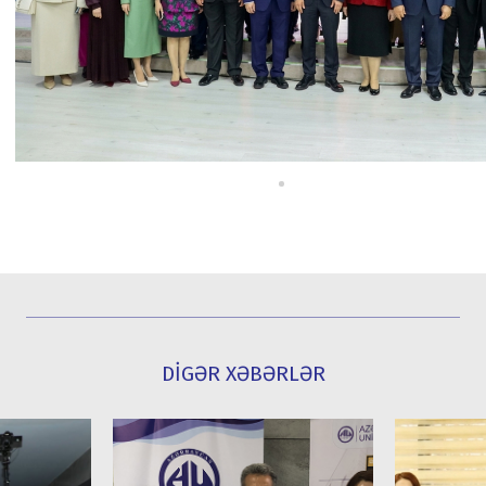
DİGƏR XƏBƏRLƏR