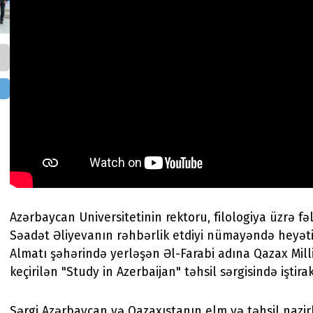
Azərbaycan Universitetinin rektoru, filologiya üzrə fə
Səadət Əliyevanın rəhbərlik etdiyi nümayəndə heyət
Almatı şəhərində yerləşən Əl-Farabi adına Qazax Milli
keçirilən "Study in Azerbaijan" təhsil sərgisində iştirak
Sərgi Azərbaycan və Qazaxıstanın elm və təhsil nazirl