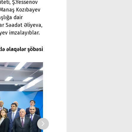
iteti, Ş.Yessenov
, Manaş Kozıbayev
şlığa dair
r Səadət Əliyeva,
ev imzalayıblar.
tlə əlaqələr şöbəsi