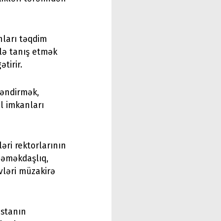
nları təqdim
ilə tanış etmək
tirir.
ləndirmək,
l imkanları
əri rektorlarının
i əməkdaşlıq,
vləri müzakirə
ıstanın