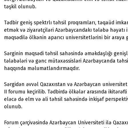
təşkil olunub.
Tədbir geniş spektrlı təhsil proqramları, təqaüd imka
etmək və ziyarətçiləri Azərbaycandakı tələbə həyatı 
məqsədilə ölkənin aparıcı universitetlərini bir araya gə
Sərginin məqsədi təhsil sahəsində əməkdaşlığı geniş
tələbələri və gənc mütəxəssisləri Azərbaycanda təhsi
haqqında məlumatlandırmaqdır.
Sərgidən əvvəl Qazaxıstan və Azərbaycan universitetl
II forumu keçirilib. Tədbirdə ölkələr arasında ikitərəfl
eləcə də elm və ali təhsil sahəsində inkişaf perspekti
olunub.
Forum çərçivəsində Azərbaycan Universiteti ilə Qazax