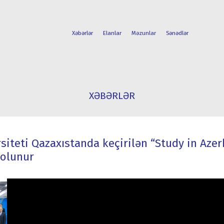
Xəbərlər
Elanlar
Məzunlar
Sənədlər
FAKÜLTƏLƏR
TƏLƏBƏ
XƏBƏRLƏR
İXTİSASLAR
HƏYATI
iteti Qazaxıstanda keçirilən “Study in Azer
 olunur