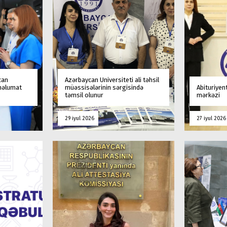
can
Azərbaycan Universiteti ali təhsil
 məlumat
müəssisələrinin sərgisində
Abituriyen
təmsil olunur
mərkəzi
29 iyul 2026
27 iyul 2026