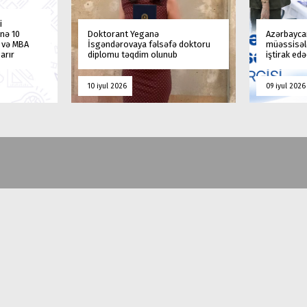
i
nə 10
Doktorant Yeganə
Azərbaycan
a və MBA
İsgəndərovaya fəlsəfə doktoru
müəssisələ
arır
diplomu təqdim olunub
iştirak ed
10 iyul 2026
09 iyul 2026