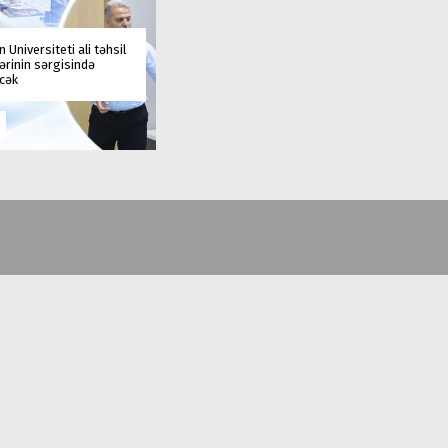
 Universiteti ali təhsil
rinin sərgisində
əcək
(+99412) 431 41 12/13/16/17
office@au.edu.az
Bakı şəhəri, Nəsimi rayonu, Ceyhun Hacıbəyli, 71