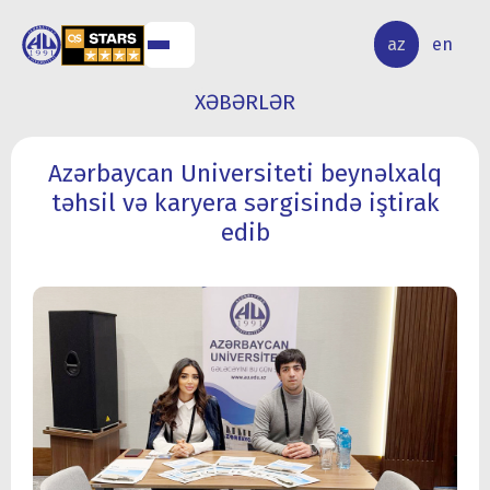
ALQ
ELMİ
az
en
ƏR
TƏDQİQAT
XƏBƏRLƏR
Azərbaycan Universiteti beynəlxalq
təhsil və karyera sərgisində iştirak
edib