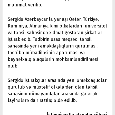
məlumat verilib.
Sərgidə Azərbaycanla yanaşı Qətər, Türkiyə,
Rumıniya, Almaniya kimi ölkələrdən universitet
və təhsil sahəsində xidmət göstərən şirkətlər
iştirak edib. Tədbirin əsas məqsədi təhsil
sahəsində yeni əməkdaşlıqların qurulması,
təcrübə mübadiləsinin aparılması və
beynəlxalq əlaqələrin möhkəmləndirilməsi
olub.
Sərgidə iştirakçılar arasında yeni əməkdaşlıqlar
qurulub və müxtəlif ölkələrdən olan təhsil
sahəsinin nümayəndələri arasında gələcək
layihələrə dair razılıq əldə edilib.
İctimaiyyətlə əlaqələr şöbəsi