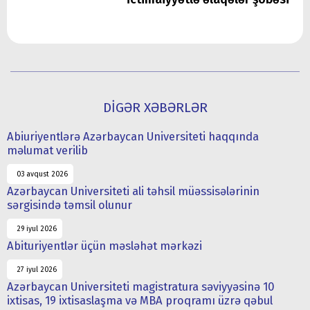
DİGƏR XƏBƏRLƏR
Abiuriyentlərə Azərbaycan Universiteti haqqında
məlumat verilib
03 avqust 2026
Azərbaycan Universiteti ali təhsil müəssisələrinin
sərgisində təmsil olunur
29 iyul 2026
Abituriyentlər üçün məsləhət mərkəzi
27 iyul 2026
Azərbaycan Universiteti magistratura səviyyəsinə 10
ixtisas, 19 ixtisaslaşma və MBA proqramı üzrə qəbul