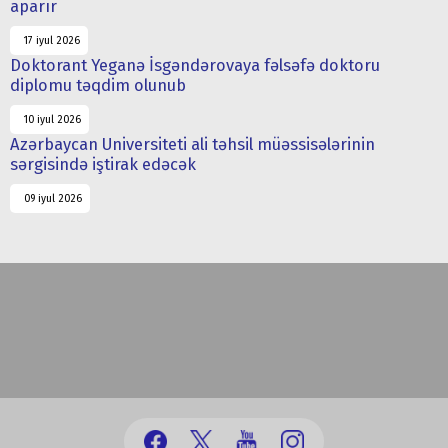
aparır
17 iyul 2026
Doktorant Yeganə İsgəndərovaya fəlsəfə doktoru
diplomu təqdim olunub
10 iyul 2026
Azərbaycan Universiteti ali təhsil müəssisələrinin
sərgisində iştirak edəcək
09 iyul 2026