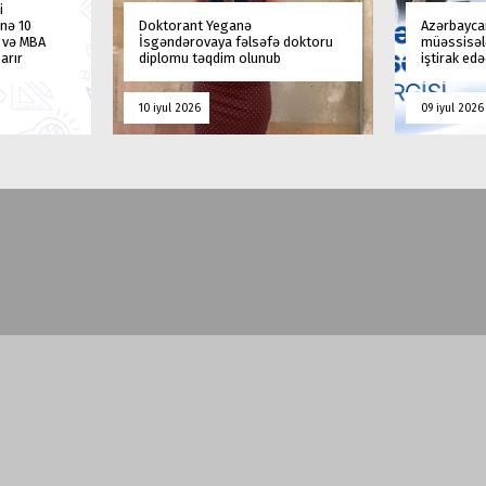
i
nə 10
Doktorant Yeganə
Azərbaycan
a və MBA
İsgəndərovaya fəlsəfə doktoru
müəssisələ
arır
diplomu təqdim olunub
iştirak ed
10 iyul 2026
09 iyul 2026