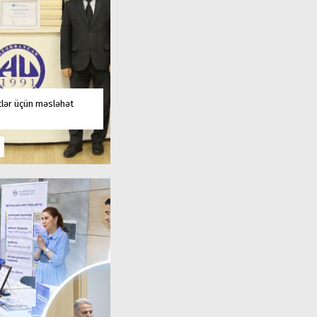
tlər üçün məsləhət