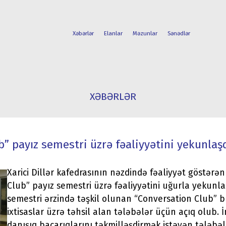
Xəbərlər
Elanlar
Məzunlar
Sənədlər
FAKÜLTƏLƏR
TƏLƏBƏ
XƏBƏRLƏR
İXTİSASLAR
HƏYATI
” payız semestri üzrə fəaliyyətini yekunlaşd
Xarici Dillər kafedrasının nəzdində fəaliyyət göstərə
Club” payız semestri üzrə fəaliyyətini uğurla yekunlaş
semestri ərzində təşkil olunan “Conversation Club” 
ixtisaslar üzrə təhsil alan tələbələr üçün açıq olub. İn
danışıq bacarıqlarını təkmilləşdirmək istəyən tələbələ