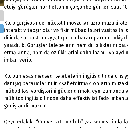
etdiyi görüşlər hər həftənin çərşənbə günləri saat 1
Klub çərçivəsində müxtəlif mövzular üzrə müzakirələr
interaktiv tapşırıqlar və fikir mübadilələri vasitəsilə iş
dilində sərbəst ünsiyyət qurma bacarıqlarının inkişaf
yaradılıb. Görüşlər tələbələrin həm dil biliklərini prak
etmələrinə, həm də öz fikirlərini daha inamlı və aydı
imkan verib.
Klubun əsas məqsədi tələbələrin ingilis dilində ünsiy
danışıq bacarıqlarını inkişaf etdirmək, onların müzaki
mübadiləsi vərdişlərini gücləndirmək, eyni zamanda 
mühitdə ingilis dilindən daha effektiv istifadə imkanla
genişləndirməkdir.
Qeyd edək ki, “Conversation Club” yaz semestrində fə