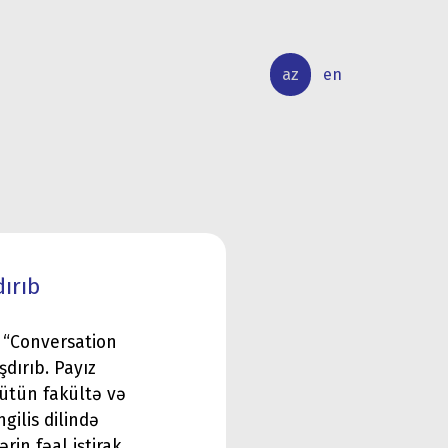
az
en
BEYNƏLXALQ
ELMİ
ƏLAQƏLƏR
TƏDQİQAT
ırıb
n “Conversation
dırıb. Payız
bütün fakültə və
gilis dilində
rin fəal iştirak