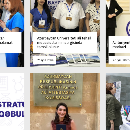
can
Azərbaycan Universiteti ali təhsil
 məlumat
müəssisələrinin sərgisində
Abituriyen
təmsil olunur
mərkəzi
29 iyul 2026
27 iyul 2026