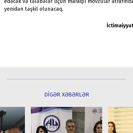
edəcək və tələbələr üçün maraqlı mövzular ətrafınd
yenidən təşkil olunacaq.
İctimaiyyə
DİGƏR XƏBƏRLƏR