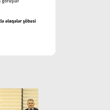
a görüşlər
tlə əlaqələr şöbəsi