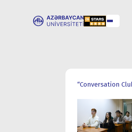
UNİVERSİTET
UNİVERSİTETƏ
HAQQINDA
QƏBUL
“Conversation Club