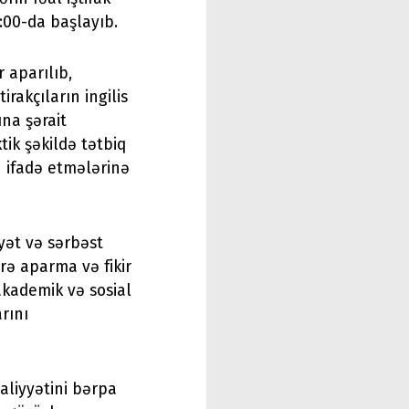
0:00-da başlayıb.
 aparılıb,
tirakçıların ingilis
ına şərait
tik şəkildə tətbiq
n ifadə etmələrinə
yət və sərbəst
rə aparma və fikir
akademik və sosial
rını
aliyyətini bərpa