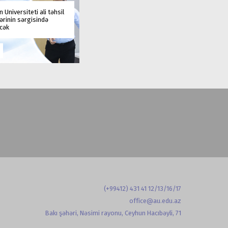
 Universiteti ali təhsil
rinin sərgisində
əcək
(+99412) 431 41 12/13/16/17
office@au.edu.az
Bakı şəhəri, Nəsimi rayonu, Ceyhun Hacıbəyli, 71