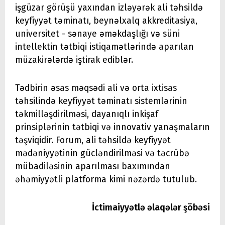
işgüzar görüşü yaxından izləyərək ali təhsildə
keyfiyyət təminatı, beynəlxalq akkreditasiya,
universitet - sənaye əməkdaşlığı və süni
intellektin tətbiqi istiqamətlərində aparılan
müzakirələrdə iştirak ediblər.
Tədbirin əsas məqsədi ali və orta ixtisas
təhsilində keyfiyyət təminatı sistemlərinin
təkmilləşdirilməsi, dayanıqlı inkişaf
prinsiplərinin tətbiqi və innovativ yanaşmaların
təşviqidir. Forum, ali təhsildə keyfiyyət
mədəniyyətinin gücləndirilməsi və təcrübə
mübadiləsinin aparılması baxımından
əhəmiyyətli platforma kimi nəzərdə tutulub.
İctimaiyyətlə əlaqələr şöbəsi