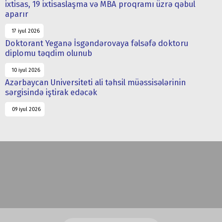
ixtisas, 19 ixtisaslaşma və MBA proqramı üzrə qəbul
aparır
17 iyul 2026
Doktorant Yeganə İsgəndərovaya fəlsəfə doktoru
diplomu təqdim olunub
10 iyul 2026
Azərbaycan Universiteti ali təhsil müəssisələrinin
sərgisində iştirak edəcək
09 iyul 2026