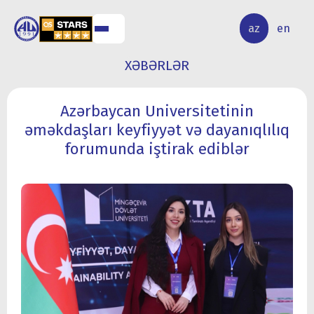
ALQ
ELMİ
az
en
ƏR
TƏDQİQAT
XƏBƏRLƏR
Azərbaycan Universitetinin
əməkdaşları keyfiyyət və dayanıqlılıq
forumunda iştirak ediblər