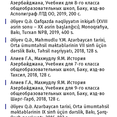
Азербайджана, Учебник для 8-го класса
общеобразовательных школ, Баку, изд-во
Асполиграф ЛТД ОО, 2019, 200 с.
Əliyev Q.Ə. Qafqazda nəqliyyatın inkişafı (XVIII
əsrin sonu – XX əsrin başlanğıcı), Monoqrafiya,
Bakı, Turxan NPB, 2019, 400 s.
Əliyev Q.Ə., Mahmudlu Y.M. Azərbaycan tarixi,
Orta ümumtəhsil məktəblərinin VII sinfi üçün
dərslik Bakı, Təhsil nəşriyyatı, 2018, 128 s.
Алиев Г.А., Махмудлу Я.M. История
Азербайджана, Учебник для 7-го класса
общеобразовательных школ, Баку, изд-во
Тахсил, 2018, 128 с.
Алиев Г.А., Махмудлу Я.M. История
Азербайджана, Учебник для 9-го класса
общеобразовательных школ, Баку, изд-во
Шарг-Гарб, 2018, 128 с.
Əliyev Q.Ə. Azərbaycan tarixi, Orta ümumtəhsil
məktəblərinin IX sinfi üçün dərslik, Bakı, Şərq-