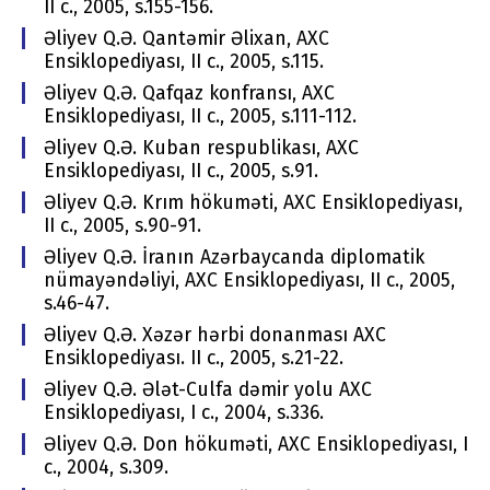
II c., 2005, s.155-156.
Əliyev Q.Ə. Qantəmir Əliхan, AХC
Еnsiklоpеdiyası, II c., 2005, s.115.
Əliyev Q.Ə. Qafqaz kоnfransı, AХC
Еnsiklоpеdiyası, II c., 2005, s.111-112.
Əliyev Q.Ə. Kuban rеspublikası, AХC
Еnsiklоpеdiyası, II c., 2005, s.91.
Əliyev Q.Ə. Krım hökuməti, AХC Еnsiklоpеdiyası,
II c., 2005, s.90-91.
Əliyev Q.Ə. İranın Azərbaycanda diplоmatik
nümayəndəliyi, AХC Еnsiklоpеdiyası, II c., 2005,
s.46-47.
Əliyev Q.Ə. Хəzər hərbi dоnanması AХC
Еnsiklоpеdiyası. II c., 2005, s.21-22.
Əliyev Q.Ə. Ələt-Culfa dəmir yоlu AХC
Еnsiklоpеdiyası, I c., 2004, s.336.
Əliyev Q.Ə. Dоn hökuməti, AХC Еnsiklоpеdiyası, I
c., 2004, s.309.