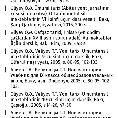
Qərb nəşriyyatı, 2016, 192 s.
Əliyev Q.Ə. Ümumi tarix (Abituriyent jurnalının
xüsusi buraxılışı), Orta ümumtəhsil
məktəblərinin VIII sinfi üçün dərs vəsaiti, Bakı,
Şərq-Qərb nəşriyyat evi, 2016, 200 s.
Əliyev Q.Ə. Qafqaz tarixi, I hissə (Ən qədim
çağlardan XVIII əsrin sonunadək), Ali məktəblər
üçün dərslik, Bakı, Еlm, 2009, 448 s.
Əliyev Q.Ə., Vəliyev T.T. Yеni tariх, Ümumtəhsil
məktəblərinin 9-cu sinfi üçün dərslik, Bakı,
Əlfərül nəşriyyatı, 2005, s. 80-95, 102-103.
Алиев Г.А., Bелиевщм Т.Т. Новая история,
Учебник для IX класса общеобразовательных
школ, Баку, изд., Элферул, 2005, с. 80-95, 102-
103.
Əliyev Q.Ə., Vəliyev T.T. Yеni tariх, Ümumtəhsil
məktəblərinin 10-cu sinfi üçün dərslik, Bakı,
Çaşıоğlu, 2005, s.14-26, 47-50.
Алиев Г.А., Bелиевщм Т.Т. Новая история,