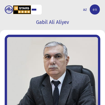
NAL
RESEARCH
az
en
S
ACTIVITY
Gabil Ali Aliyev