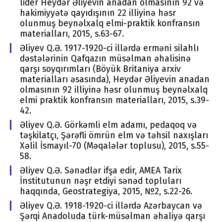
lider Heydər Əliyevin anadan olmasının 92 və
hakimiyyətə qayıdışının 22 illiyinə həsr
olunmuş beynəlxalq elmi-praktik konfransın
materialları, 2015, s.63-67.
Əliyev Q.Ə. 1917-1920-ci illərdə erməni silahlı
dəstələrinin Qafqazın müsəlman əhalisinə
qarşı soyqırımları (Böyük Britaniya arxiv
materialları əsasında), Heydər Əliyevin anadan
olmasının 92 illiyinə həsr olunmuş beynəlxalq
elmi praktik konfransın materialları, 2015, s.39-
42.
Əliyev Q.Ə. Görkəmli elm adamı, pedaqoq və
təşkilatçı, Şərəfli ömrün elm və təhsil naxışları
Xəlil İsmayıl-70 (Məqalələr toplusu), 2015, s.55-
58.
Əliyev Q.Ə. Sənədlər ifşa edir, AMEA Tarix
İnstitutunun nəşr etdiyi sənəd topluları
haqqında, Geostrategiya, 2015, №2, s.22-26.
Əliyev Q.Ə. 1918-1920-ci illərdə Azərbaycan və
Şərqi Anadoluda türk-müsəlman əhaliyə qarşı