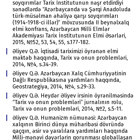
soyqırımlar Tarix İnstitutunun nəşr etdirdiyi
sənədlərdə “Azərbaycanda və Şərqi Anadoluda
türk-müsəlman əhaliyə qarşı soyqırımları
(1914-1918-ci illər)” mövzusunda II beynəlxalq
elmi konfrans, Azərbaycan Milli Elmlər
Akademiyası Tarix İnstitutunun Elmi Əsərləri,
2015, №52, 53, 54, 55, s.177-182.
Əliyev Q.Ə. İqtisadi tariximizi öyrənən elmi
məktəb haqqında, Tariх və оnun prоblеmləri,
2014, №4, s.34-39.
Əliyev Q.Ə. Azərbaycan Xalq Cümhuriyyətinin
Dağlı Respublikasına yardımları haqqında,
Geostrategiya, 2014, №4, s.29-33.
Əliyev Q.Ə. Heydər Əliyev irsinin öyrənilməsində
“Tarix və onun problemləri” jurnalının rolu,
Tariх və оnun prоblеmləri, 2014, №2, s.5-11.
Əliyev Q.Ə. Humanizm nümunəsi: Azərbaycan
xalqının Birinci dünya müharibəsi dövründə
qaçqın, əsir və yaralılara yardımları haqqında
Milli-mənəvi dəyərlərin qorunması qloballaşan