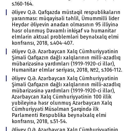
s.160-164.
Əliyev Q.Ə. Qafqazda müstəqil respublikaların
yaranması: müqayisəli təhlil, Ümummilli lider
Heydər Əliyevin anadan olmasının 95 illiyinə
həsr olunmuş Davamlı inkişaf və humanitar
elmlərin aktual problemləri beynəlxalq elmi
konfransı, 2018, s.404-407.
Əliyev Q.Ə. Azərbaycan Xalq Cümhuriyyətinin
Şimali Qafqazın dağlı xalqlarının milli-azadlıq
mübarizəsinə yardımları (1919-1920-ci illər),
Humanitar elmlər seriyası, 2018, №2, s.106-112.
Əliyev Q.Ə. Azərbaycan Xalq Cümhuriyyətinin
Şimali Qafqazın dağlı xalqlarının milli-azadlıq
mübarizəsinə yardımları (1919-1920-ci illər),
Azərbaycan Xalq Cümhuriyyətinin 100 illik
yubileyinə həsr olunmuş Azərbaycan Xalq
Cümhuriyyəti Müsəlman Şərqində ilk
Parlamenti Respublika beynəlxalq elmi
konfransı, 2018, s.51-54.
Əliyev Q.Ə. Azərbaycan Xalq Cümhuriyyətinin