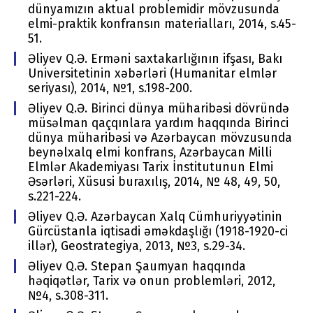
dünyamızın aktual problemidir mövzusunda
elmi-praktik konfransın materialları, 2014, s.45-
51.
Əliyev Q.Ə. Erməni saxtakarlığının ifşası, Bakı
Univеrsitеtinin хəbərləri (Humanitar elmlər
seriyası), 2014, №1, s.198-200.
Əliyev Q.Ə. Birinci dünya müharibəsi dövründə
müsəlman qaçqınlara yardım haqqında Birinci
dünya müharibəsi və Azərbaycan mövzusunda
beynəlxalq elmi konfrans, Azərbaycan Milli
Elmlər Akademiyası Tarix İnstitutunun Elmi
Əsərləri, Xüsusi buraxılış, 2014, № 48, 49, 50,
s.221-224.
Əliyev Q.Ə. Azərbaycan Xalq Cümhuriyyətinin
Gürcüstanla iqtisadi əməkdaşlığı (1918-1920-ci
illər), Geostrategiya, 2013, №3, s.29-34.
Əliyev Q.Ə. Stepan Şaumyan haqqında
həqiqətlər, Tariх və оnun prоblеmləri, 2012,
№4, s.308-311.