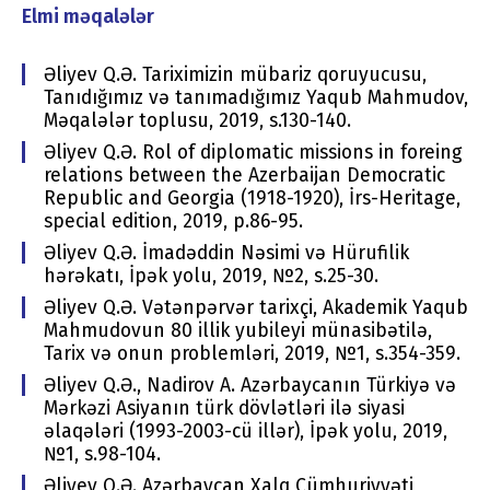
Elmi məqalələr
Əliyev Q.Ə. Tariximizin mübariz qoruyucusu,
Tanıdığımız və tanımadığımız Yaqub Mahmudov,
Məqalələr toplusu, 2019, s.130-140.
Əliyev Q.Ə. Rol of diplomatic missions in foreing
relations between the Azerbaijan Democratic
Republic and Georgia (1918-1920), İrs-Heritage,
special edition, 2019, p.86-95.
Əliyev Q.Ə. İmadəddin Nəsimi və Hürufilik
hərəkatı, İpək yolu, 2019, №2, s.25-30.
Əliyev Q.Ə. Vətənpərvər tarixçi, Akademik Yaqub
Mahmudovun 80 illik yubileyi münasibətilə,
Tarix və onun problemləri, 2019, №1, s.354-359.
Əliyev Q.Ə., Nadirov A. Azərbaycanın Türkiyə və
Mərkəzi Asiyanın türk dövlətləri ilə siyasi
əlaqələri (1993-2003-cü illər), İpək yolu, 2019,
№1, s.98-104.
Əliyev Q.Ə. Azərbaycan Xalq Cümhuriyyəti