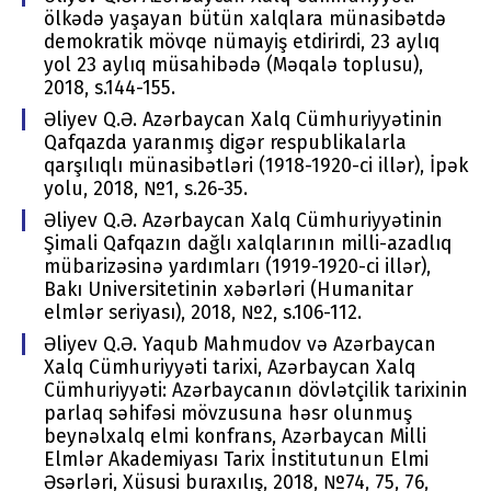
ölkədə yaşayan bütün xalqlara münasibətdə
demokratik mövqe nümayiş etdirirdi, 23 aylıq
yol 23 aylıq müsahibədə (Məqalə toplusu),
2018, s.144-155.
Əliyev Q.Ə. Azərbaycan Xalq Cümhuriyyətinin
Qafqazda yaranmış digər respublikalarla
qarşılıqlı münasibətləri (1918-1920-ci illər), İpək
yolu, 2018, №1, s.26-35.
Əliyev Q.Ə. Azərbaycan Xalq Cümhuriyyətinin
Şimali Qafqazın dağlı xalqlarının milli-azadlıq
mübarizəsinə yardımları (1919-1920-ci illər),
Bakı Univеrsitеtinin хəbərləri (Humanitar
elmlər seriyası), 2018, №2, s.106-112.
Əliyev Q.Ə. Yaqub Mahmudov və Azərbaycan
Xalq Cümhuriyyəti tarixi, Azərbaycan Xalq
Cümhuriyyəti: Azərbaycanın dövlətçilik tarixinin
parlaq səhifəsi mövzusuna həsr olunmuş
beynəlxalq elmi konfrans, Azərbaycan Milli
Elmlər Akademiyası Tarix İnstitutunun Elmi
Əsərləri, Xüsusi buraxılış, 2018, №74, 75, 76,