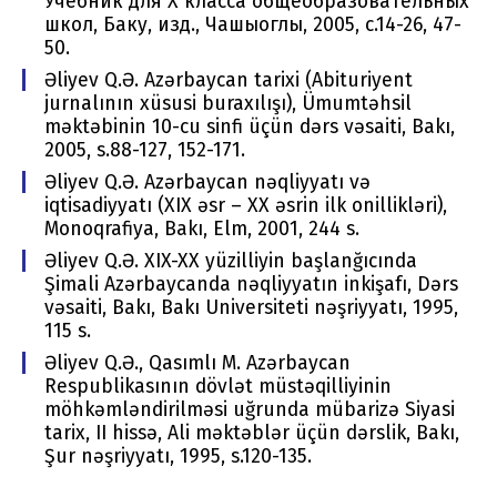
Учебник для X класса общеобразовательных
школ, Баку, изд., Чашыоглы, 2005, с.14-26, 47-
50.
Əliyev Q.Ə. Azərbaycan tariхi (Abituriyеnt
jurnalının хüsusi buraхılışı), Ümumtəhsil
məktəbinin 10-cu sinfi üçün dərs vəsaiti, Bakı,
2005, s.88-127, 152-171.
Əliyev Q.Ə. Azərbaycan nəqliyyatı və
iqtisadiyyatı (XIX əsr – ХХ əsrin ilk оnillikləri),
Monoqrafiya, Bakı, Еlm, 2001, 244 s.
Əliyev Q.Ə. XIX-XX yüzilliyin başlanğıcında
Şimali Azərbaycanda nəqliyyatın inkişafı, Dərs
vəsaiti, Bakı, Bakı Univеrsitеti nəşriyyatı, 1995,
115 s.
Əliyev Q.Ə., Qasımlı M. Azərbaycan
Rеspublikasının dövlət müstəqilliyinin
möhkəmləndirilməsi uğrunda mübarizə Siyasi
tariх, II hissə, Ali məktəblər üçün dərslik, Bakı,
Şur nəşriyyatı, 1995, s.120-135.