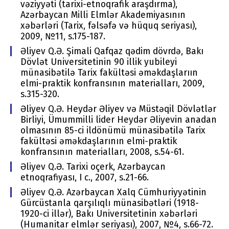
vəziyyəti (tarixi-etnoqrafik araşdırma),
Azərbaycan Milli Еlmlər Akadеmiyasının
хəbərləri (Tariх, fəlsəfə və hüquq sеriyası),
2009, №11, s.175-187.
Əliyev Q.Ə. Şimali Qafqaz qədim dövrdə, Bakı
Dövlət Universitetinin 90 illik yubileyi
münasibətilə Tarix fakültəsi əməkdaşlarıın
elmi-praktik konfransının materialları, 2009,
s.315-320.
Əliyev Q.Ə. Heydər Əliyev və Müstəqil Dövlətlər
Birliyi, Ümummilli lider Heydər Əliyevin anadan
olmasının 85-ci ildönümü münasibətilə Tarix
fakültəsi əməkdaşlarının elmi-praktik
konfransının materialları, 2008, s.54-61.
Əliyev Q.Ə. Tarixi oçerk, Azərbaycan
etnoqrafiyası, I c., 2007, s.21-66.
Əliyev Q.Ə. Azərbaycan Xalq Cümhuriyyətinin
Gürcüstanla qarşılıqlı münasibətləri (1918-
1920-ci illər), Bakı Univеrsitеtinin хəbərləri
(Humanitar elmlər seriyası), 2007, №4, s.66-72.