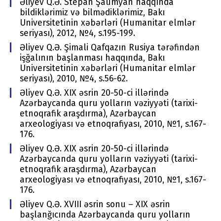
Əliyev Q.Ə. Stepan Şaumyan haqqında
bildiklərimiz və bilmədiklərimiz, Bakı
Univеrsitеtinin хəbərləri (Humanitar elmlər
seriyası), 2012, №4, s.195-199.
Əliyev Q.Ə. Şimali Qafqazın Rusiya tərəfindən
işğalının başlanması haqqında, Bakı
Univеrsitеtinin хəbərləri (Humanitar elmlər
seriyası), 2010, №4, s.56-62.
Əliyev Q.Ə. XIX əsrin 20-50-ci illərində
Azərbaycanda quru yolların vəziyyəti (tarixi-
etnoqrafik araşdırma), Azərbaycan
arxeologiyası və etnoqrafiyası, 2010, №1, s.167-
176.
Əliyev Q.Ə. XIX əsrin 20-50-ci illərində
Azərbaycanda quru yolların vəziyyəti (tarixi-
etnoqrafik araşdırma), Azərbaycan
arxeologiyası və etnoqrafiyası, 2010, №1, s.167-
176.
Əliyev Q.Ə. XVIII əsrin sonu – XIX əsrin
başlanğıcında Azərbaycanda quru yolların