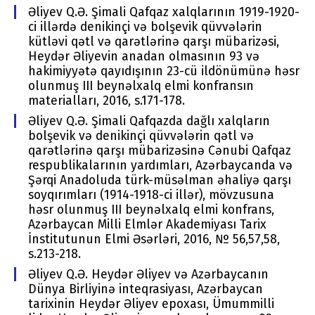
Əliyev Q.Ə. Şimali Qafqaz xalqlarının 1919-1920-
ci illərdə denikinçi və bolşevik qüvvələrin
kütləvi qətl və qarətlərinə qarşı mübarizəsi,
Heydər Əliyevin anadan olmasının 93 və
hakimiyyətə qayıdışının 23-cü ildönümünə həsr
olunmuş III beynəlxalq elmi konfransın
materialları, 2016, s.171-178.
Əliyev Q.Ə. Şimali Qafqazda dağlı xalqların
bolşevik və denikinçi qüvvələrin qətl və
qarətlərinə qarşı mübarizəsinə Cənubi Qafqaz
respublikalarının yardımları, Azərbaycanda və
Şərqi Anadoluda türk-müsəlman əhaliyə qarşı
soyqırımları (1914-1918-ci illər), mövzusuna
həsr olunmuş III beynəlxalq elmi konfrans,
Azərbaycan Milli Elmlər Akademiyası Tarix
İnstitutunun Elmi Əsərləri, 2016, № 56,57,58,
s.213-218.
Əliyev Q.Ə. Heydər Əliyev və Azərbaycanın
Dünya Birliyinə inteqrasiyası, Azərbaycan
tarixinin Heydər Əliyev epoxası, Ümummilli