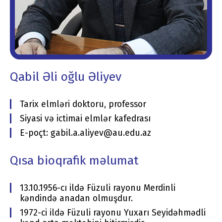
Qabil Əli oğlu Əliyev
Tarix elmləri doktoru, professor
Siyasi və ictimai elmlər kafedrası
E-poçt: gabil.a.aliyev@au.edu.az
Qısa bioqrafik məlumat
13.10.1956-cı ildə Füzuli rayonu Merdinli
kəndində anadan olmuşdur.
1972-ci ildə Füzuli rayonu Yuxarı Seyidəhmədli