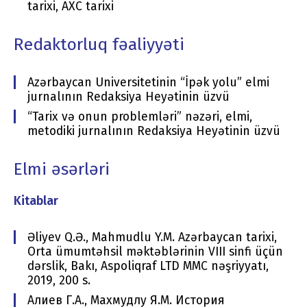
tarixi, AXC tarixi
Redaktorluq fəaliyyəti
Azərbaycan Universitetinin “İpək yolu” elmi
jurnalının Redaksiya Heyətinin üzvü
“Tarix və onun problemləri” nəzəri, elmi,
metodiki jurnalının Redaksiya Heyətinin üzvü
Elmi əsərləri
Kitablar
Əliyev Q.Ə., Mahmudlu Y.M. Azərbaycan tarixi,
Orta ümumtəhsil məktəblərinin VIII sinfi üçün
dərslik, Bakı, Aspoliqraf LTD MMC nəşriyyatı,
2019, 200 s.
Алиев Г.А., Махмудлу Я.M. История