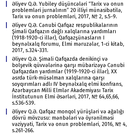
Əliyev Q.Ə. Yubiley düşüncələri “Tariх və оnun
prоblеmləri jurnalının” 20 illiyi münasibətilə,
Tariх və оnun prоblеmləri, 2017, № 2, s.5-9.
Əliyev Q.Ə. Cənubi Qafqaz respublikalarının
Şimali Qafqazın dağlı xalqlarına yardımları
(1918-1920-ci illər), Qafqazşünasların I
beynəlxalq forumu, Elmi məruzələr, 1-ci kitab,
2017, s.324-331.
Əliyev Q.Ə. Şimali Qafqazda denikinçi və
bolşevik qüvvələrinə qarşı mübarizəyə Cənubi
Qafqazdan yardımlar (1919-1920-ci illər), XX
əsrdə türk-müsəlman xalqlarına qarşı
soyqırımları adlı IV beynəlxalq elmi konfrans,
Azərbaycan Milli Elmlər Akademiyası Tarix
İnstitutunun Elmi Əsərləri, 2017, № 64,65,66,
s.536-539.
Əliyev Q.Ə. Qafqaz monqol yürüşləri və ağalığı
dövrü mövzusu: mənbələri və öyrənilməsi
vəziyyəti, Tariх və оnun prоblеmləri, 2016, № 4,
s.261-266.