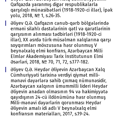
Qafqazda yaranmış digər respublikalarla
qarşılıqlı münasibətləri (1918-1920-ci illər), İpək
yolu, 2018, № 1, s.26-35.
Əliyev Q.Ə. Qafqazın cənub-qərb bölgələrində
erməni silahlı dəstələrinin qətl və qarətlərinin
qarşısının alınması tədbirləri (1918-1920-ci
illər), XX əsrdə türk-müsəlman xalqlarına qarşı
soyqırımları mövzusuna həsr olunmuş V
beynəlxalq elmi konfrans, Azərbaycan Milli
Elmlər Akademiyası Tarix İnstitutunun Elmi
Əsərləri, 2018, № 70, 71, 72, s.177-182.
Əliyev Q.Ə. Heydər Əliyevin Azərbaycan Xalq
Cümhuriyyəti tarixinə verdiyi qiymət milli-
mənəvi dəyərlərə sahib çıxmaq nümunəsidir,
Azərbaycan xalqının ümummilli lideri Heydər
Əliyevin anadan olmasının 94 və hakimiyyətə
qayıdışının 24-cü ildönümünə həsr olunmuş
Milli-mənəvi dəyərlərin qorunması Heydər
Əliyevin amalı idi adlı V beynəlxalq elmi
konfransın materialları, 2017, s.19-24.