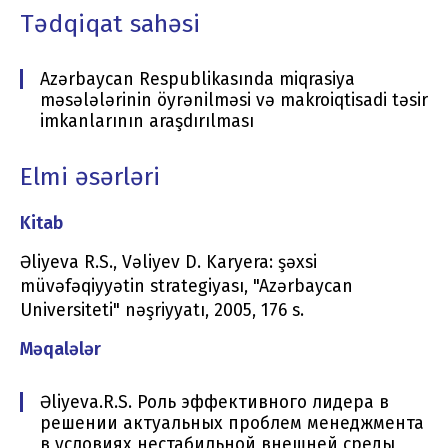
Tədqiqat sahəsi
Azərbaycan Respublikasında miqrasiya
məsələlərinin öyrənilməsi və makroiqtisadi təsir
imkanlarının araşdırılması
Elmi əsərləri
Kitab
Əliyeva R.S., Vəliyev D. Karyera: şəxsi
müvəfəqiyyətin strategiyası, "Azərbaycan
Universiteti" nəşriyyatı, 2005, 176 s.
Məqalələr
Əliyeva.R.S. Роль эффективного лидера в
решении актуальных проблем менеджмента
в условиях нестабильной внешней среды,