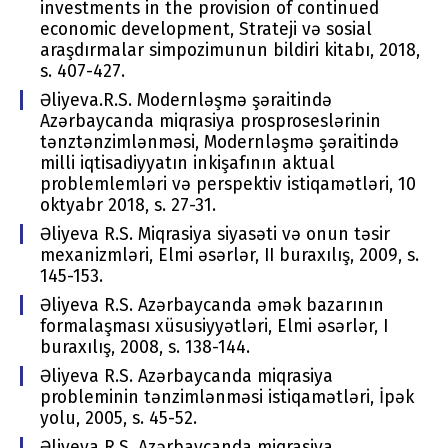
investments in the provision of continued
economic development, Strateji və sosial
araşdırmalar simpozimunun bildiri kitabı, 2018,
s. 407-427.
Əliyeva.R.S. Modernləşmə şəraitində
Azərbaycanda miqrasiya prosproseslərinin
tənztənzimlənməsi, Modernləşmə şəraitində
milli iqtisadiyyatın inkişafının aktual
problemlemləri və perspektiv istiqamətləri, 10
oktyabr 2018, s. 27-31.
Əliyeva R.S. Miqrasiya siyasəti və onun təsir
mexanizmləri, Elmi əsərlər, II buraxılış, 2009, s.
145-153.
Əliyeva R.S. Azərbaycanda əmək bazarının
formalaşması xüsusiyyətləri, Elmi əsərlər, I
buraxılış, 2008, s. 138-144.
Əliyeva R.S. Azərbaycanda miqrasiya
probleminin tənzimlənməsi istiqamətləri, İpək
yolu, 2005, s. 45-52.
Əliyeva R.S. Azərbaycanda miqrasiya