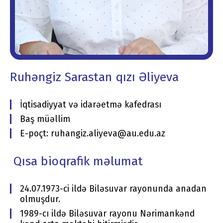
Ruhəngiz Sarastan qızı Əliyeva
İqtisadiyyat və idarəetmə kafedrası
Baş müəllim
E-poçt: ruhangiz.aliyeva@au.edu.az
Qısa bioqrafik məlumat
24.07.1973-ci ildə Biləsuvar rayonunda anadan
olmuşdur.
1989-cı ildə Biləsuvar rayonu Nərimankənd