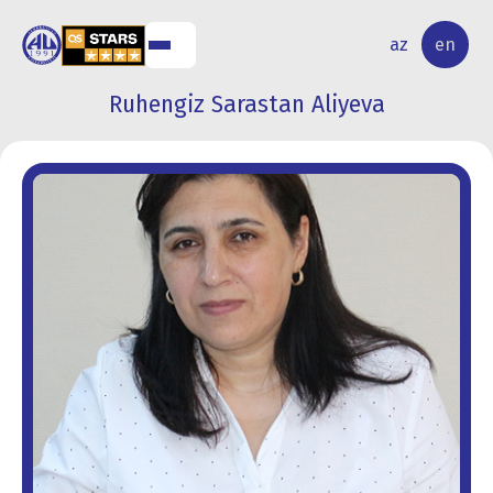
NAL
RESEARCH
az
en
S
ACTIVITY
Ruhengiz Sarastan Aliyeva