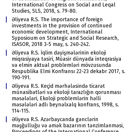
International Congress on Social and Leqal
Studies, SLS, 2018, s. 79-80.
Əliyeva R.S. The importance of foreign
investments in the provision of continued
economic development, International
Syposioum on Strategic and Social Research,
ISASOR, 2018 3-5 may, s. 240-242.
Əliyeva R.S. İqlim dəyişmələrinin ekoloji
miqrasiyaya təsiri, Müasir dünyada inteqrasiya
və elmin aktual problemləri mövzusunda
Respublika Elmi Konfransı 22-23 dekabr 2017, s.
190-191.
Əliyeva R.S. Keçid mərhələsində ticarət
münasibətləri və ekoloji tarazlığın qorunması
məsələləri, Ekoloji problemlərin həlli
məsələləri adlı beynəlxalq konfrans, 1998, s.
114-115.
Əliyeva R.S. Azərbaycanda gənclərin
məşğulluğu və əmək bazarının tənzimlənməsi,
Proceedings of the International Conference