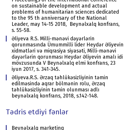
on sustainable development and actual
problems of humanitarian sciences dedicated
to the 95 th anniversary of the National
Leader, may 14-15 2018, Beynəlxalq konfrans,
s. 55-58.
Əliyeva R.S. Milli-mənəvi dəyərlərin
qorunmasında Ümummilli lider Heydər Əliyevin
xidmətləri və miqrasiya siyasəti, Milli-mənəvi
dəyərlərin qorunması Heydər Əliyevin amalı idi
mövzusunda V Beynəlxalq elmi konfrans, 23
iyun 2017, s. 341-345.
Əliyeva.R.S. Ərzaq təhlükəsizliyinin təmin
edilməsində aqrar bölmənin rolu, Ərzaq
təhlükəsizliyinin təmin olunması adlı
beynəlxalq konfrans, 2018, s.142-148.
Tədris etdiyi fənlər
Beynəlxalq marketinq