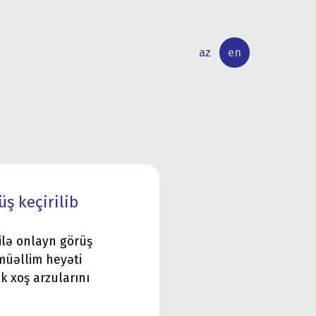
az
en
INTERNATIONAL
RESEARCH
RELATIONS
ACTIVITY
üş keçirilib
ilə onlayn görüş
-müəllim heyəti
k xoş arzularını