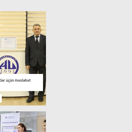
tlər üçün məsləhət