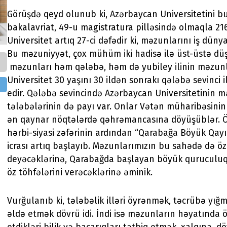
Görüşdə qeyd olunub ki, Azərbaycan Universitetini bu 
bakalavriat, 49-u magistratura pilləsində olmaqla 216
Universitet artıq 27-ci dəfədir ki, məzunlarını iş dünya
Bu məzuniyyət, çox mühüm iki hadisə ilə üst-üstə düşü
məzunları həm qələbə, həm də yubiley ilinin məzunlar
Universitet 30 yaşını 30 ildən sonrakı qələbə sevinci i
edir. Qələbə sevincində Azərbaycan Universitetinin m
tələbələrinin də payı var. Onlar Vətən müharibəsinin
ən qaynar nöqtələrdə qəhrəmancasına döyüşüblər. 
hərbi-siyasi zəfərinin ardından “Qarabağa Böyük Qayı
icrası artıq başlayıb. Məzunlarımızın bu sahədə də öz 
deyəcəklərinə, Qarabağda başlayan böyük quruculuq 
öz töhfələrini verəcəklərinə əminik.
Vurğulanıb ki, tələbəlik illəri öyrənmək, təcrübə yığ
əldə etmək dövrü idi. İndi isə məzunların həyatında 