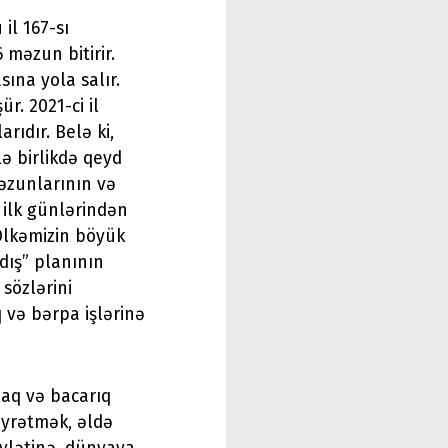
il 167-sı
 məzun bitirir.
sına yola salır.
r. 2021-ci il
ıdır. Belə ki,
lə birlikdə qeyd
əzunlarının və
 ilk günlərindən
Ölkəmizin böyük
dış” planının
sözlərini
və bərpa işlərinə
maq və bacarıq
öyrətmək, əldə