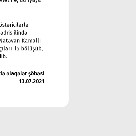
dövlətinə, dünyaya
stəricilərlə
ədris ilində
 Natəvan Kamallı
ıları ilə bölüşüb,
ib.
tlə əlaqələr şöbəsi
13.07.2021