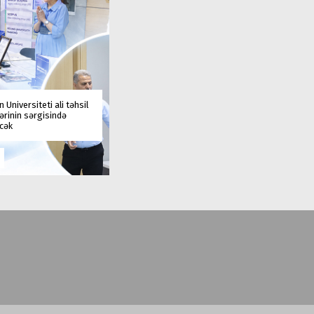
 Universiteti ali təhsil
rinin sərgisində
əcək