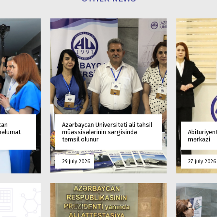
can
Azərbaycan Universiteti ali təhsil
 məlumat
müəssisələrinin sərgisində
Abituriyen
təmsil olunur
mərkəzi
29 july 2026
27 july 2026