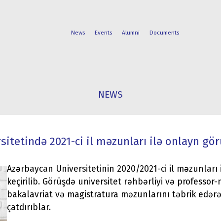
News
Events
Alumni
Documents
FACULTIES
STUDENT
NEWS
PROGRAMS
LIFE
itetində 2021-ci il məzunları ilə onlayn gör
Azərbaycan Universitetinin 2020/2021-ci il məzunları 
keçirilib. Görüşdə universitet rəhbərliyi və professor
bakalavriat və magistratura məzunlarını təbrik edərə
çatdırıblar.