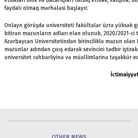
etdikləri bilik və bacarıqları tətbiq etmək, xalqına, 
faydalı olmaq mərhələsi başlayır.
Onlayn görüşdə universiteti fakültələr üzrə yüksək gö
bitirən məzunların adları elan olunub, 2020/2021-ci t
Azərbaycan Universitetindən birinciliklə məzun olan
məzunlar adından çıxış edərək sevincini tədbir iştirakç
universitet rəhbərliyinə və müəllimlərinə təşəkkür ed
İctimaiyyə
OTHER NEWS