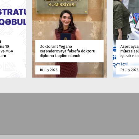
i
nə 10
Doktorant Yeganə
Azərbaycan
a və MBA
İsgəndərovaya fəlsəfə doktoru
müəssisələ
arır
diplomu təqdim olunub
iştirak ed
10 july 2026
09 july 2026