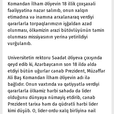
Komandan İlham Əliyevin 18 illik çoxşaxəli
fəaliyyətinə nəzər salınıb, onun xalqın
etimadına və inamına arxalanaraq verdiyi
qərarlarla torpaqlarımızın işğaldan azad
olunması, ölkəmizin ərazi bütövlüyünün təmin
olunması missiyasının yerinə yetirildiyi
vurğulanıb.
Universitetin rektoru Səadət Əliyeva çıxışında
qeyd edib ki, Azərbaycanın son 18 ildə əldə
etdiyi bütün uğurlar cənab Prezident, Müzəffər
Ali Baş Komandan İlham Əliyevin adı ilə
bağlıdır. Onun vaxtında və qətiyyətlə verdiyi
qərarlarla ölkəmiz hərbi sahədə də lider
olduğunu dünyaya nümayiş etdirib, cənab
Prezident tarixə həm də qüdrətli hərbi lider
kimi düşüb. O, lider-ordu-xalq birliyinə nail