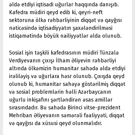
əldə etdiyi iqtisadi uğurlar haqqında danışıb.
Kafedra müdiri qeyd edib ki, qeyri-neft
sektoruna ölkə rəhbərliyinin diqqət və qayğısı
nəticəsində iqtisadiyyatın şaxələndirilməsi
istiqamətində böyük nailiyyətlər əldə olunub.
Sosial işin təşkili kafedrasının müdiri Tünzalə
Verdiyevanın çıxışı İlham Əliyevin rəhbərliyi
altında ölkəmizin humanitar sahədə əldə etdiyi
irəliləyiş və uğurlara həsr olunub. Çıxışda qeyd
olunub ki, humanitar sahəyə göstərilmiş diqqət
və sosial problemlərin həlli Azərbaycanın
uğurlu inkişafını şərtləndirən əsas amillər
sırasındadır. Bu sahədə Birinci vitse-prezident
Mehriban Əliyevanın səmərəli fəaliyyəti, diqqət
və qayğısı da xüsusi qeyd olunmalıdır.