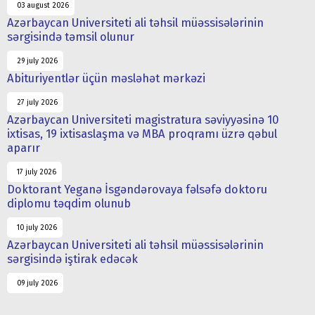
03 august 2026
Azərbaycan Universiteti ali təhsil müəssisələrinin
sərgisində təmsil olunur
29 july 2026
Abituriyentlər üçün məsləhət mərkəzi
27 july 2026
Azərbaycan Universiteti magistratura səviyyəsinə 10
ixtisas, 19 ixtisaslaşma və MBA proqramı üzrə qəbul
aparır
17 july 2026
Doktorant Yeganə İsgəndərovaya fəlsəfə doktoru
diplomu təqdim olunub
10 july 2026
Azərbaycan Universiteti ali təhsil müəssisələrinin
sərgisində iştirak edəcək
09 july 2026