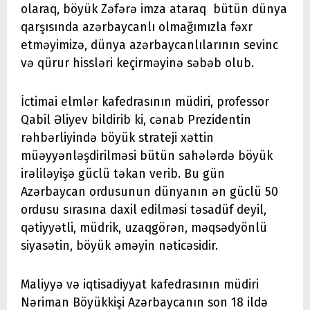
olaraq, böyük Zəfərə imza ataraq bütün dünya
qarşısında azərbaycanlı olmağımızla fəxr
etməyimizə, dünya azərbaycanlılarının sevinc
və qürur hissləri keçirməyinə səbəb olub.
İctimai elmlər kafedrasının müdiri, professor
Qabil Əliyev bildirib ki, cənab Prezidentin
rəhbərliyində böyük strateji xəttin
müəyyənləşdirilməsi bütün sahələrdə böyük
irəliləyişə güclü təkan verib. Bu gün
Azərbaycan ordusunun dünyanın ən güclü 50
ordusu sırasına daxil edilməsi təsadüf deyil,
qətiyyətli, müdrik, uzaqgörən, məqsədyönlü
siyasətin, böyük əməyin nəticəsidir.
Maliyyə və iqtisadiyyat kafedrasının müdiri
Nəriman Böyükkişi Azərbaycanın son 18 ildə