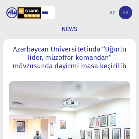
NAL
RESEARCH
az
en
S
ACTIVITY
NEWS
Azərbaycan Universitetində “Uğurlu
lider, müzəffər komandan”
mövzusunda dəyirmi masa keçirilib