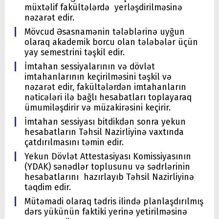
müxtəlif fakültələrdə yerləşdirilməsinə
nəzarət edir.
Mövcud Əsasnamənin tələblərinə uyğun
olaraq akademik borcu olan tələbələr üçün
yay semestrini təşkil edir.
İmtahan sessiyalarının və dövlət
imtahanlarının keçirilməsini təşkil və
nəzarət edir, fakültələrdən imtahanların
nəticələri ilə bağlı hesabatları toplayaraq
ümumiləşdirir və müzakirəsini keçirir.
İmtahan sessiyası bitdikdən sonra yekun
hesabatların Təhsil Nazirliyinə vaxtında
çatdırılmasını təmin edir.
Yekun Dövlət Attestasiyası Komissiyasının
(YDAK) sənədlər toplusunu və sədrlərinin
hesabatlarını hazırlayıb Təhsil Nazirliyinə
təqdim edir.
Mütəmadi olaraq tədris ilində planlaşdırılmış
dərs yükünün faktiki yerinə yetirilməsinə