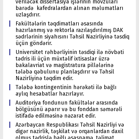
veriləcək dissertasiya işlərinin mövzuları
barədə kafedralardan alınan məlumatları
uzlaşdırır.
Fakültələrin təqdimatları əsasında
hazırlanmış və rektorla razılaşdırılmış DAK
sədrlərinin siyahısını Təhsil Nazirliyinə təsdiq
üçün göndərir.
Universitet rəhbərliyinin təsdiqi ilə növbəti
tədris ili üçün müxtəlif ixtisaslar üzrə
bakalavriat və magistratura pillələrinə
tələbə qəbulunu planlaşdırır və Təhsil
Nazirliyinə təqdim edir.
Tələbə kontingentinin hərəkəti ilə bağlı
aylıq hesabatlar hazırlayır.
Auditoriya fondunun fakültələr arasında
bölgüsünü aparır və bu fonddan səmərəli
istifadə edilməsinə nəzarət edir.
Azərbaycan Respublikası Təhsil Nazirliyi və
digər nazirlik, təşkilat və orqanlardan daxil
olmuş tədrislə bağlı əsasnamə, təlimat,