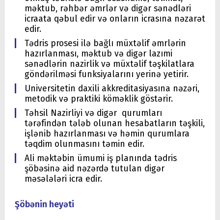
məktub, rəhbər əmrlər və digər sənədləri
icraata qəbul edir və onların icrasına nəzarət
edir.
Tədris prosesi ilə bağlı müxtəlif əmrlərin
hazırlanması, məktub və digər lazımi
sənədlərin nazirlik və müxtəlif təşkilatlara
göndərilməsi funksiyalarını yerinə yetirir.
Universitetin daxili akkreditasiyasına nəzəri,
metodik və praktiki köməklik göstərir.
Təhsil Nazirliyi və digər qurumları
tərəfindən tələb olunan hesabatların təşkili,
işlənib hazırlanması və həmin qurumlara
təqdim olunmasını təmin edir.
Ali məktəbin ümumi iş planında tədris
şöbəsinə aid nəzərdə tutulan digər
məsələləri icra edir.
Şöbənin heyəti