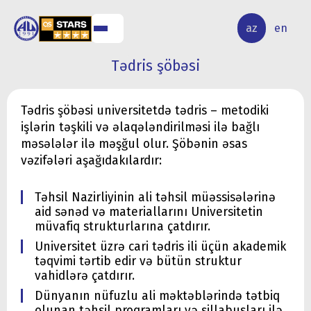
ALQ
ELMİ
az
en
ƏR
TƏDQİQAT
Tədris şöbəsi
Tədris şöbəsi universitetdə tədris – metodiki
işlərin təşkili və əlaqələndirilməsi ilə bağlı
məsələlər ilə məşğul olur. Şöbənin əsas
vəzifələri aşağıdakılardır:
Təhsil Nazirliyinin ali təhsil müəssisələrinə
aid sənəd və materiallarını Universitetin
müvafiq strukturlarına çatdırır.
Universitet üzrə cari tədris ili üçün akademik
təqvimi tərtib edir və bütün struktur
vahidlərə çatdırır.
Dünyanın nüfuzlu ali məktəblərində tətbiq
olunan təhsil proqramları və sillabusları ilə