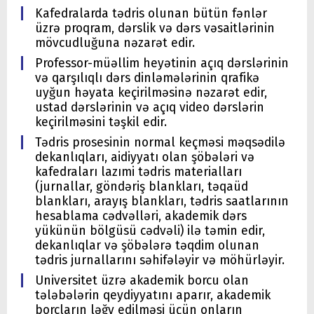
Kafedralarda tədris olunan bütün fənlər
üzrə proqram, dərslik və dərs vəsaitlərinin
mövcudluğuna nəzarət edir.
Professor-müəllim heyətinin açıq dərslərinin
və qarşılıqlı dərs dinləmələrinin qrafikə
uyğun həyata keçirilməsinə nəzarət edir,
ustad dərslərinin və açıq video dərslərin
keçirilməsini təşkil edir.
Tədris prosesinin normal keçməsi məqsədilə
dekanlıqları, aidiyyatı olan şöbələri və
kafedraları lazımi tədris materialları
(jurnallar, göndəriş blankları, təqaüd
blankları, arayış blankları, tədris saatlarının
hesablama cədvəlləri, akademik dərs
yükünün bölgüsü cədvəli) ilə təmin edir,
dekanlıqlar və şöbələrə təqdim olunan
tədris jurnallarını səhifələyir və möhürləyir.
Universitet üzrə akademik borcu olan
tələbələrin qeydiyyatını aparır, akademik
borcların ləğv edilməsi üçün onların