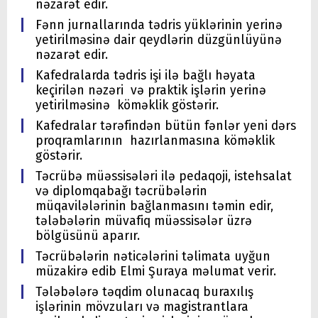
nəzarət edir.
Fənn jurnallarında tədris yüklərinin yerinə
yetirilməsinə dair qeydlərin düzgünlüyünə
nəzarət edir.
Kafedralarda tədris işi ilə bağlı həyata
keçirilən nəzəri və praktik işlərin yerinə
yetirilməsinə köməklik göstərir.
Kafedralar tərəfindən bütün fənlər yeni dərs
proqramlarının hazırlanmasına köməklik
göstərir.
Təcrübə müəssisələri ilə pedaqoji, istehsalat
və diplomqabağı təcrübələrin
müqavilələrinin bağlanmasını təmin edir,
tələbələrin müvafiq müəssisələr üzrə
bölgüsünü aparır.
Təcrübələrin nəticələrini təlimata uyğun
müzakirə edib Elmi Şuraya məlumat verir.
Tələbələrə təqdim olunacaq buraxılış
işlərinin mövzuları və magistrantlara