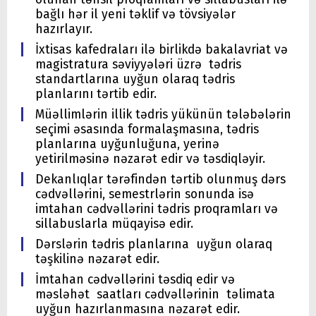
bağlı hər il yeni təklif və tövsiyələr
hazırlayır.
İxtisas kafedraları ilə birlikdə bakalavriat və
magistratura səviyyələri üzrə tədris
standartlarına uyğun olaraq tədris
planlarını tərtib edir.
Müəllimlərin illik tədris yükünün tələbələrin
seçimi əsasında formalaşmasına, tədris
planlarına uyğunluğuna, yerinə
yetirilməsinə nəzarət edir və təsdiqləyir.
Dekanlıqlar tərəfindən tərtib olunmuş dərs
cədvəllərini, semestrlərin sonunda isə
imtahan cədvəllərini tədris proqramları və
sillabuslarla müqayisə edir.
Dərslərin tədris planlarına uyğun olaraq
təşkilinə nəzarət edir.
İmtahan cədvəllərini təsdiq edir və
məsləhət saatları cədvəllərinin təlimata
uyğun hazırlanmasına nəzarət еdir.