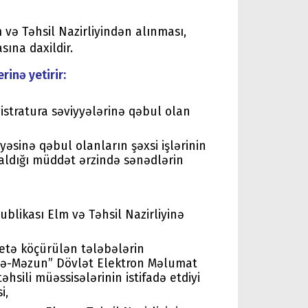
 və Təhsil Nazirliyindən alınması,
sına daxildir.
rinə yetirir:
istratura səviyyələrinə qəbul olan
yəsinə qəbul olanların şəxsi işlərinin
 aldığı müddət ərzində sənədlərin
blikası Elm və Təhsil Nazirliyinə
tetə köçürülən tələbələrin
əbə-Məzun” Dövlət Elektron Məlumat
hsili müəssisələrinin istifadə etdiyi
i,