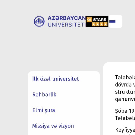
UNİVERSİTET
UNİVERSİTETƏ
HAQQINDA
QƏBUL
Tələbələ
İlk özəl universitet
dövrdə 
struktu
Rəhbərlik
qanunver
Elmi şura
Şöbə 199
Tələbələ
Missiya və vizyon
Keyfiyyə