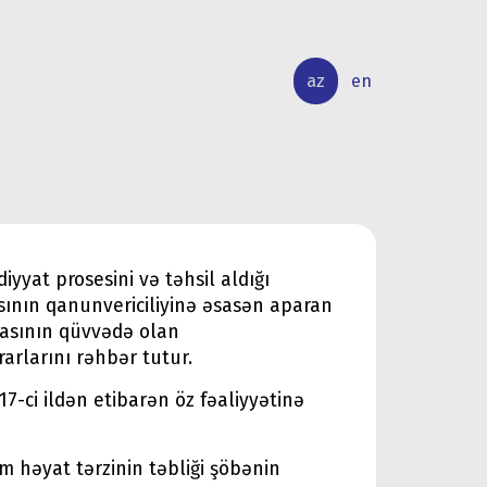
az
en
BEYNƏLXALQ
ELMİ
ƏLAQƏLƏR
TƏDQİQAT
yyat prosesini və təhsil aldığı
ının qanunvericiliyinə əsasən aparan
kasının qüvvədə olan
rarlarını rəhbər tutur.
17-ci ildən etibarən öz fəaliyyətinə
am həyat tərzinin təbliği şöbənin