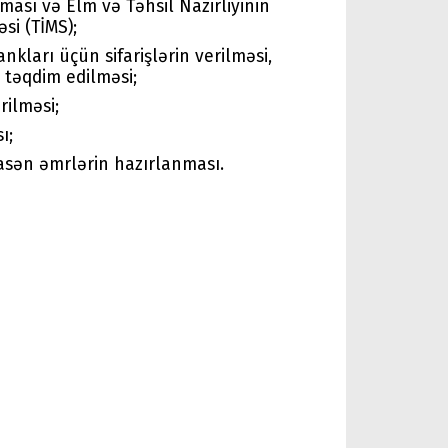
sı və Elm və Təhsil Nazirliyinin
si (TİMS);
kları üçün sifarişlərin verilməsi,
 təqdim edilməsi;
rilməsi;
ı;
asən əmrlərin hazırlanması.