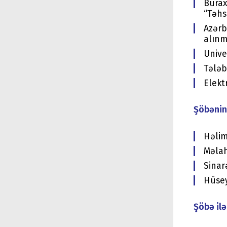
Burax
“Təhs
Azərb
alınm
Unive
Tələb
Elekt
Şöbənin
Həlim
Məlah
Sinar
Hüsey
Şöbə ilə