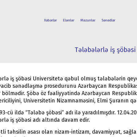
Xəbərlər
Elanlar
Məzunlar
Sənədlər
Tələbələrlə iş şöbəsi
FAKÜLTƏLƏR
TƏLƏBƏ
İXTİSASLAR
HƏYATI
rlə iş şöbəsi Universitetə qəbul olmuş tələbələrin qeydi
vacib sənədləşmə prosedurunu Azərbaycan Respublikas
r bölmədir. Şöbə öz fəaliyyətində Azərbaycan Respubli
iciliyini, Universitetin Nizamnaməsini, Elmi Şuranın qə
3-cü ildə “Tələbə şöbəsi” adı ilə yaradılmışdır. 12.04.20
rlə iş şöbəsi adı altında davam edir.
tli təhsilin əsası olan nizam-intizam, davamiyyət, sağl