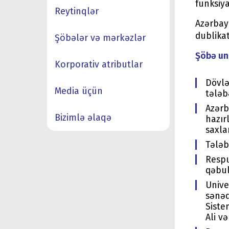
funksiya
Reytinqlər
Azərbayc
dublikat
Şöbələr və mərkəzlər
Şöbə uni
Korporativ atributlar
Dövlə
Media üçün
tələb
Azərb
Bizimlə əlaqə
hazır
saxla
Tələb
Respu
qəbul
Unive
sənəd
Siste
Ali və