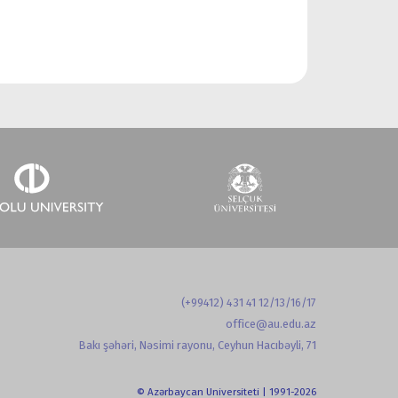
(+99412) 431 41 12/13/16/17
office@au.edu.az
Bakı şəhəri, Nəsimi rayonu, Ceyhun Hacıbəyli, 71
© Azərbaycan Universiteti | 1991-2026