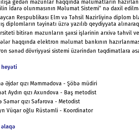
ılışa gedən məzunlar haqqında məlumatların hazırlanma
ilin İdarə olunmasının Məlumat Sistemi” nə daxil edilmə
aycan Respublikası Elm və Təhsil Nazirliyinə diplom blan
ış diplomların təyinatı üzrə yazılıb qeydiyyata alınaraq
rsiteti bitirən məzunların şəxsi işlərinin arxivə təhvil ve
ələr haqqında elektron məlumat bankının hazırlanmas
ron sənəd dövriyyəsi sistemi üzərindən təqdimatlara əs
 heyəti
ə Əjdər qızı Məmmədova - Şöbə müdiri
ət Aydın qızı Axundova - Baş metodist
ə Səmər qızı Səfərova - Metodist
n Vüqar oğlu Rüstəmli - Koordinator
 əlaqə