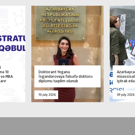
i
nə 10
Doktorant Yeganə
Azərbaycan
a və MBA
İsgəndərovaya fəlsəfə doktoru
müəssisələ
arır
diplomu təqdim olunub
iştirak ed
10 july 2026
09 july 2026