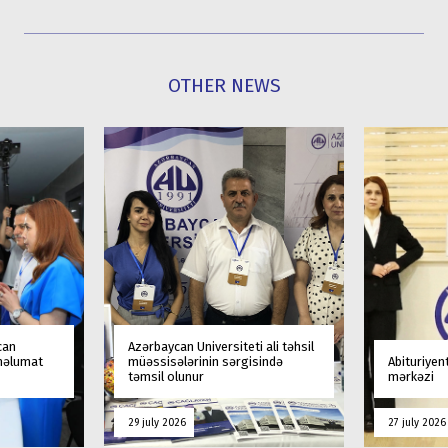
OTHER NEWS
can
Azərbaycan Universiteti ali təhsil
 məlumat
müəssisələrinin sərgisində
Abituriyen
təmsil olunur
mərkəzi
29 july 2026
27 july 2026