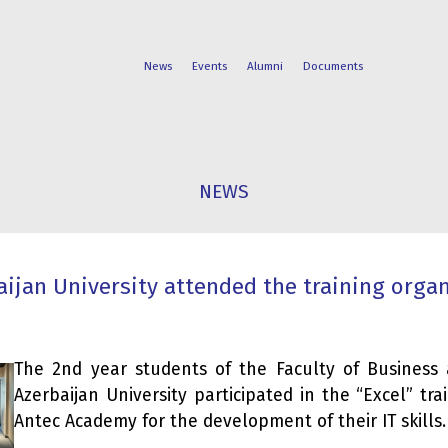
News
Events
Alumni
Documents
FACULTIES
STUDENT
NEWS
PROGRAMS
LIFE
aijan University attended the training organ
The 2nd year students of the Faculty of Business
Azerbaijan University participated in the “Excel” tra
Antec Academy for the development of their IT skills.