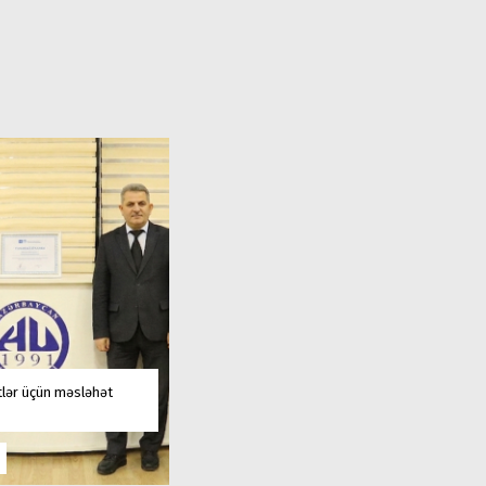
tlər üçün məsləhət