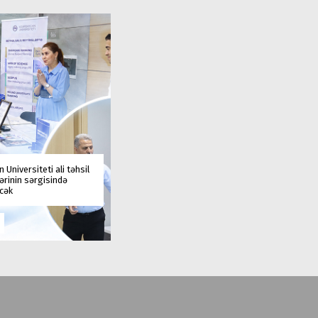
 Universiteti ali təhsil
rinin sərgisində
əcək