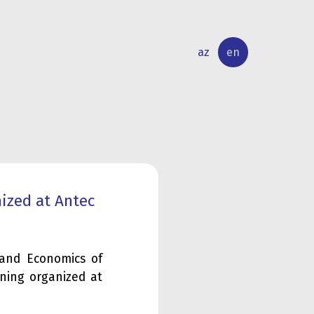
az
en
INTERNATIONAL
RESEARCH
RELATIONS
ACTIVITY
ized at Antec
 and Economics of
ining organized at