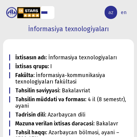
ALQ
ELMİ
az
en
ƏR
TƏDQİQAT
İnformasiya texnologiyaları
İxtisasın adı:
İnformasiya texnologiyaları
İxtisas qrupu:
I
Fakültə:
İnformasiya-kommunikasiya
texnologiyaları fakültəsi
Təhsilin səviyyəsi:
Bakalavriat
Təhsilin müddəti və forması:
4 il (8 semestr),
əyani
Tədrisin dili:
Azərbaycan dili
Məzuna verilən ixtisas dərəcəsi:
Bakalavr
Təhsil haqqı:
Azərbaycan bölməsi, əyani –