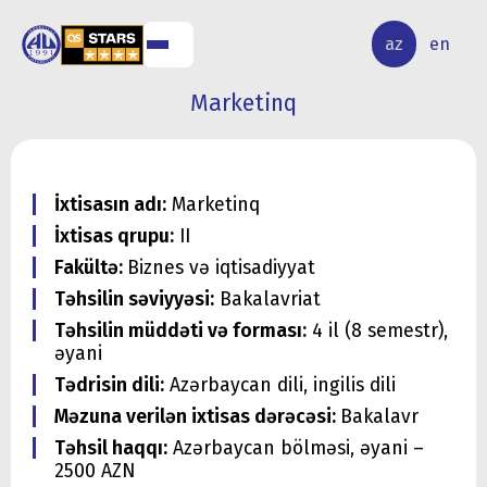
ALQ
ELMİ
az
en
ƏR
TƏDQİQAT
Marketinq
İxtisasın adı:
Marketinq
İxtisas qrupu:
II
Fakültə:
Biznes və iqtisadiyyat
Təhsilin səviyyəsi:
Bakalavriat
Təhsilin müddəti və forması:
4 il (8 semestr),
əyani
Tədrisin dili:
Azərbaycan dili, ingilis dili
Məzuna verilən ixtisas dərəcəsi:
Bakalavr
Təhsil haqqı:
Azərbaycan bölməsi, əyani –
2500 AZN