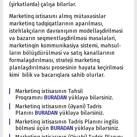
(şirkətlərdə) çalışa bilərlər.
Marketinq ixtisasını almış mütəxəsislər
marketinq tədqiqatlarının apa­rıl­ması,
istehlakçıların davranışının modelləşdi­rilməsi
və bazarın seqment­ləş­diril­məsi mə­sə­lələri,
marketinqin kommunikasiya sistemi, məh­sul­
ların bölüşdürülməsi və satış kanallarının
formalaşdırılması, strateji marketinq
planlaşdırılması prosesinin həyata keçirilməsi
kimi bilik və bacarıqlara sahib olurlar.
Marketinq ixtisasının Təhsil
Proqramını
BURADAN
yükləyə bilərsiniz.
Marketinq ixtisasının (Əyani) Tədris
Planını
BURADAN
yükləyə bilərsiniz.
Marketinq ixtisasının Tədris Planını ingilis
bölməsi üçün
BURADAN
yükləyə bilərsiniz.