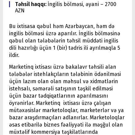
Təhsil haqqı:
İngilis bölməsi, əyani – 2700
AZN
Bu ixtisasa qəbul həm Azərbaycan, həm də
ingilis bölməsi üzrə aparılır. İngilis bölməsinə
qəbul olan tələbələrin təhsil müddəti ingilis
dili hazırlığı üçün 1 (bir) tədris ili ayrılmaqla 5
ildir.
Marketinq ixtisası üzrə bakalavr təhsili alan
tələbələr istehlakçıların tələbinin ödənilməsi
üçün lazım olan olan məhsul və xidmətlərin
istehsalı, səmərəli satışının təşkil edilməsi
üçün bazar tədqiqatlarının aparılmasını
öyrənirlər. Marketinq ixtisası üzrə çalışan
mütəxəsislər marketoloqlar, marketerlər və ya
bazar araşdırmaçıları adlanırlar. Marketoloqlar
əsas etibarilə biznes fəaliyyəti ilə məşğul olan
müxtəlif kommersiya təşkilatlarında