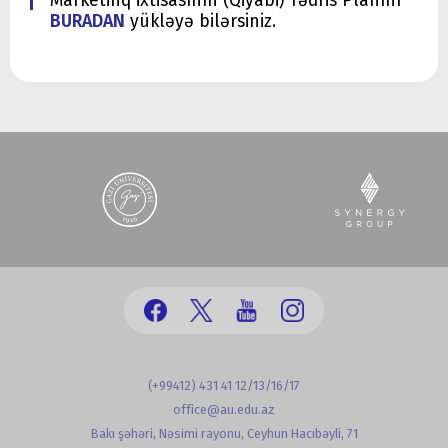
Marketinq ixtisasının (Qiyabi) Tədris Planını
BURADAN
yükləyə bilərsiniz.
(+99412) 431 41 12/13/16/17
office@au.edu.az
Bakı şəhəri, Nəsimi rayonu, Ceyhun Hacıbəyli, 71