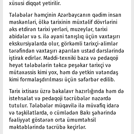
xüsusi diqqət yetirilir.
Tələbələr həmçinin Azərbaycanın qədim insan
məskənləri, ölkə tarixinin müxtəlif dövrlərini
əks etdirən tarixi yerləri, muzeylər, tarixi
abidələr və s. ilə əyani tanışlıq üçün vaxtaşırı
ekskursiyalarda olur, görkəmli tarixçi-alimlər
tərəfindən vaxtaşırı aparılan ustad dərslərində
iştirak edirlər. Maddi-texniki baza və pedaqoji
heyət tələbələrin təkcə peşəkar tarixçi və
mütəxəssis kimi yox, həm də yetkin vətəndaş
kimi formalaşdırılması üçün səfərbər edilib.
Tarix ixtisası üzrə bakalavr hazırlığında həm də
istehsalat və pedaqoji təcrübələr nəzərdə
tutulur. Tələbələr müqavilə ilə müvafiq idarə
və təşkilatlarda, o cümlədən Bakı şəhərində
fəaliyyət göstərən orta ümumtəhsil
məktəblərində təcrübə keçirlər.