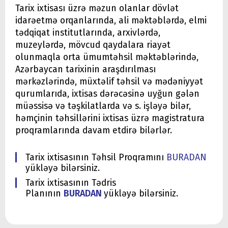
Tarix ixtisası üzrə məzun olanlar dövlət
idarəetmə orqanlarında, ali məktəblərdə, elmi
tədqiqat institutlarında, arxivlərdə,
muzeylərdə, mövcud qaydalara riayət
olunmaqla orta ümumtəhsil məktəblərində,
Azərbaycan tarixinin araşdırılması
mərkəzlərində, müxtəlif təhsil və mədəniyyət
qurumlarıda, ixtisas dərəcəsinə uyğun gələn
müəssisə və təşkilatlarda və s. işləyə bilər,
həmçinin təhsillərini ixtisas üzrə magistratura
proqramlarında davam etdirə bilərlər.
Tarix ixtisasının Təhsil Proqramını
BURADAN
yükləyə bilərsiniz.
Tarix ixtisasının Tədris
Planının
BURADAN
yükləyə bilərsiniz.