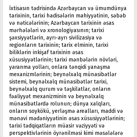
İxtisasın tədrisində Azərbaycan və ümumdünya
tarixinin, tarixi hadisələrin mahiyyətinin, səbəb
və nəticələrinin; Azərbaycan tarixinin əsas
mərhələləri və xronologiyasının; tarixi
şəxsiyyətlərin, ayrı-ayrı sivilizasiya və
regionların tarixinin; tarix elminin, tarixi
biliklərin inkişaf tarixinin əsas
xüsusiyyətlərinin; tarixi mənbələrin növləri,
yaranma yolları, onlara tənqidi yanaşma
mexanizmlərinin; beynəlxalq münasibətlər
sistemi, beynəlxalq münasibətlər tarixi,
beynəlxalq qurum və təşkilatlar, onların
fəaliyyət mexanizminin və beynəlxalq
münasibətlərdə rolunun; dünya xalqları,
onların soykökü, yerləşmə arealları, maddi və
mənəvi mədəniyyətinin əsas xüsusiyyətlərinin;
tarixi tədqiqatların müasir vəziyyəti və
perspektivlərinin öyrənilməsi kimi məsələlərə