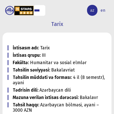
ALQ
ELMİ
az
en
ƏR
TƏDQİQAT
Tarix
İxtisasın adı:
Tarix
İxtisas qrupu:
III
Fakültə:
Humanitar və sosial elmlər
Təhsilin səviyyəsi:
Bakalavriat
Təhsilin müddəti və forması:
4 il (8 semestr),
əyani
Tədrisin dili:
Azərbaycan dili
Məzuna verilən ixtisas dərəcəsi:
Bakalavr
Təhsil haqqı:
Azərbaycan bölməsi, əyani –
3000 AZN