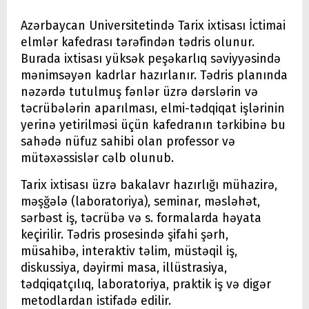
Azərbaycan Universitetində Tarix ixtisası İctimai
elmlər kafedrası tərəfindən tədris olunur.
Burada ixtisası yüksək peşəkarlıq səviyyəsində
mənimsəyən kadrlar hazırlanır. Tədris planında
nəzərdə tutulmuş fənlər üzrə dərslərin və
təcrübələrin aparılması, elmi-tədqiqat işlərinin
yerinə yetirilməsi üçün kafedranın tərkibinə bu
sahədə nüfuz sahibi olan professor və
mütəxəssislər cəlb olunub.
Tarix ixtisası üzrə bakalavr hazırlığı mühazirə,
məşğələ (laboratoriya), seminar, məsləhət,
sərbəst iş, təcrübə və s. formalarda həyata
keçirilir. Tədris prosesində şifahi şərh,
müsahibə, interaktiv təlim, müstəqil iş,
diskussiya, dəyirmi masa, illüstrasiya,
tədqiqatçılıq, laboratoriya, praktik iş və digər
metodlardan istifadə edilir.