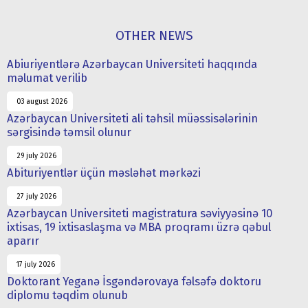
OTHER NEWS
Abiuriyentlərə Azərbaycan Universiteti haqqında
məlumat verilib
03 august 2026
Azərbaycan Universiteti ali təhsil müəssisələrinin
sərgisində təmsil olunur
29 july 2026
Abituriyentlər üçün məsləhət mərkəzi
27 july 2026
Azərbaycan Universiteti magistratura səviyyəsinə 10
ixtisas, 19 ixtisaslaşma və MBA proqramı üzrə qəbul
aparır
17 july 2026
Doktorant Yeganə İsgəndərovaya fəlsəfə doktoru
diplomu təqdim olunub