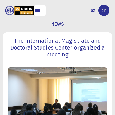
NAL
RESEARCH
az
en
S
ACTIVITY
NEWS
The International Magistrate and
Doctoral Studies Center organized a
meeting