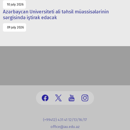
10 july 2026
Azərbaycan Universiteti ali təhsil müəssisələrinin
sərgisində iştirak edəcək
09 july 2026
(+99412) 431 41 12/13/16/17
office@au.edu.az