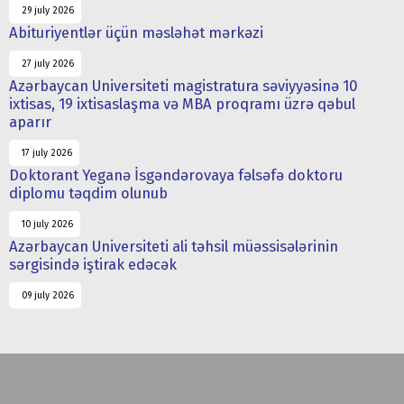
29 july 2026
Abituriyentlər üçün məsləhət mərkəzi
27 july 2026
Azərbaycan Universiteti magistratura səviyyəsinə 10
ixtisas, 19 ixtisaslaşma və MBA proqramı üzrə qəbul
aparır
17 july 2026
Doktorant Yeganə İsgəndərovaya fəlsəfə doktoru
diplomu təqdim olunub
10 july 2026
Azərbaycan Universiteti ali təhsil müəssisələrinin
sərgisində iştirak edəcək
09 july 2026