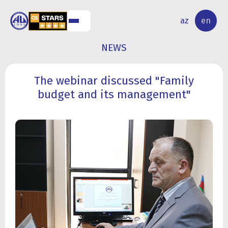
NAL
RESEARCH
az
en
S
ACTIVITY
NEWS
The webinar discussed "Family
budget and its management"